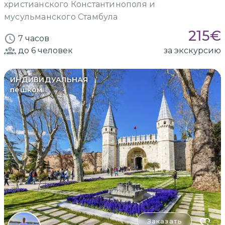
христианского Константинополя и
мусульманского Стамбула
215
€
7 часов
до 6
человек
за экскурсию
ИНДИВИДУАЛЬНАЯ
пешком
Заказать