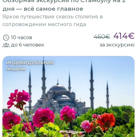
Обзорная экскурсия по Стамбулу на 2
дня — всё самое главное
Яркое путешествие сквозь столетия в
сопровождении местного гида
414
€
460
€
10 часов
до 6
человек
за экскурсию
ИНДИВИДУАЛЬНАЯ
пешком