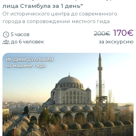
лица Стамбула за 1 день"
От исторического центра до современного
города в сопровождении местного гида
170
€
200
€
5 часов
до 6
человек
за экскурсию
ИНДИВИДУАЛЬНАЯ
на машине гида