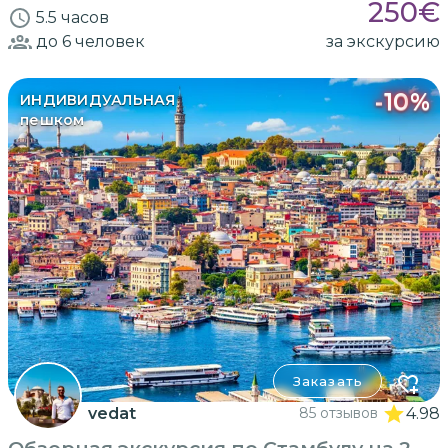
250
€
5.5 часов
до 6
человек
за экскурсию
-
10
%
ИНДИВИДУАЛЬНАЯ
пешком
Заказать
vedat
85 отзывов
4.98