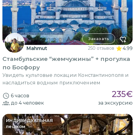
Заказать
Mahmut
250 отзывов
4.99
Стамбульские “жемчужины” + прогулка
по Босфору
Увидеть культовые локации Константинополя и
насладиться водным приключением
235
€
6 часов
до 4
человек
за экскурсию
ИНДИВИДУАЛЬНАЯ
пешком