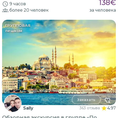
138
€
9 часов
более 20
человек
за человека
ГРУППОВАЯ
пешком
Заказать
Sally
363 отзыва
4.97
Обзорная экскурсия в группе «По