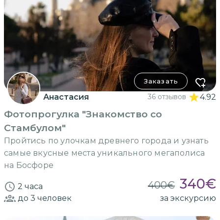
Заказать
Анастасия
36 отзывов
4.92
Фотопрогулка "Знакомство со
Стамбулом"
Пройтись по улочкам древнего города и узнать
самые вкусные места уникального мегаполиса
на Босфоре
340
€
400
€
2 часа
до 3
человек
за экскурсию