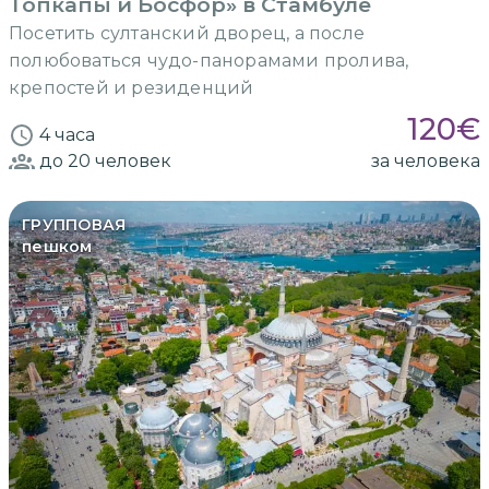
Топкапы и Босфор» в Стамбуле
Посетить султанский дворец, а после
полюбоваться чудо-панорамами пролива,
крепостей и резиденций
120
€
4 часа
до 20
человек
за человека
ГРУППОВАЯ
пешком