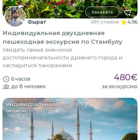
Заказать
Фырат
690 отзывов
4.96
Индивидуальная двухдневная
пешеходная экскурсия по Стамбулу
Увидеть самые значимые
достопримечательности древнего города и
насладиться панорамами
480
€
6 часов
до 8
человек
за экскурсию
ИНДИВИДУАЛЬНАЯ
пешком