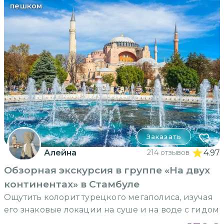
пешком
Заказать
Алейна
214 отзывов
4.97
Обзорная экскурсия в группе «На двух
континентах» в Стамбуле
Ощутить колорит турецкого мегаполиса, изучая
его знаковые локации на суше и на воде с гидом