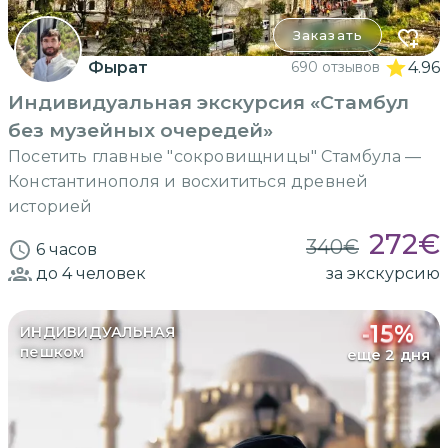
Заказать
Фырат
690 отзывов
4.96
Индивидуальная экскурсия «Стамбул
без музейных очередей»
Посетить главные "сокровищницы" Стамбула —
Константинополя и восхититься древней
историей
272
€
340
€
6 часов
до 4
человек
за экскурсию
-
15
%
ИНДИВИДУАЛЬНАЯ
пешком
еще 2 дня