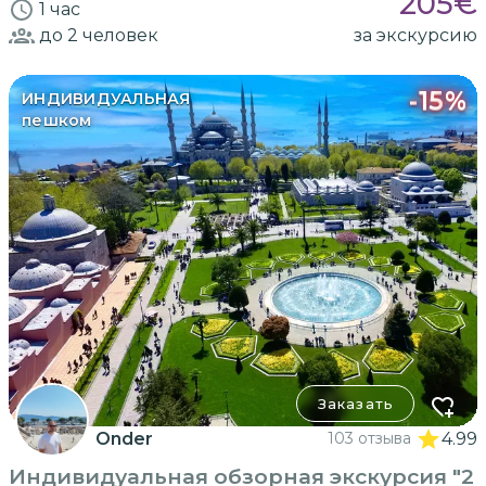
205
€
1 час
до 2
человек
за экскурсию
-
15
%
ИНДИВИДУАЛЬНАЯ
пешком
Заказать
Onder
103 отзыва
4.99
Индивидуальная обзорная экскурсия "2