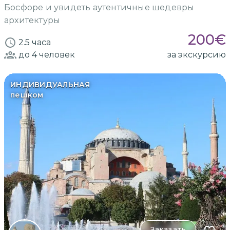
Босфоре и увидеть аутентичные шедевры
архитектуры
200
€
2.5 часа
до 4
человек
за экскурсию
ИНДИВИДУАЛЬНАЯ
пешком
Заказать