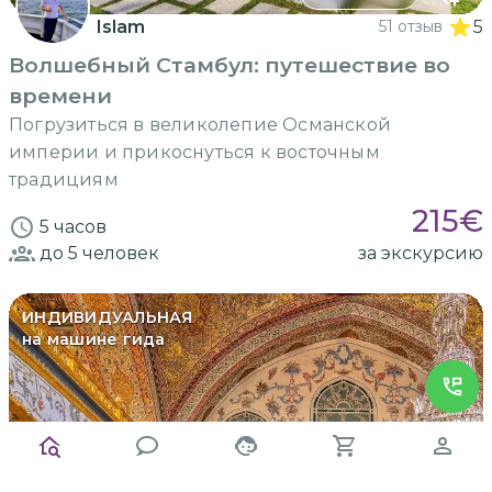
Islam
51 отзыв
5
Волшебный Стамбул: путешествие во
времени
Погрузиться в великолепие Османской
империи и прикоснуться к восточным
традициям
215
€
5 часов
до 5
человек
за экскурсию
ИНДИВИДУАЛЬНАЯ
на машине гида