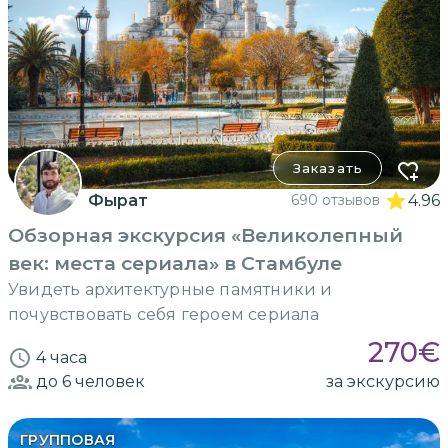
Заказать
Фырат
690 отзывов
4.96
Обзорная экскурсия «Великолепный
век: места сериала» в Стамбуле
Увидеть архитектурные памятники и
почувствовать себя героем сериала
270
€
4 часа
до 6
человек
за экскурсию
ГРУППОВАЯ