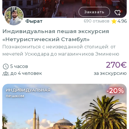
Заказать
Фырат
690 отзывов
4.96
Индивидуальная пешая экскурсия
«Нетуристический Стамбул»
Познакомиться с неизведанной столицей: от
мечетей Ускюдара до магазинчиков Эминеню
270
€
5 часов
до 4
человек
за экскурсию
-
20
%
ИНДИВИДУАЛЬНАЯ
пешком