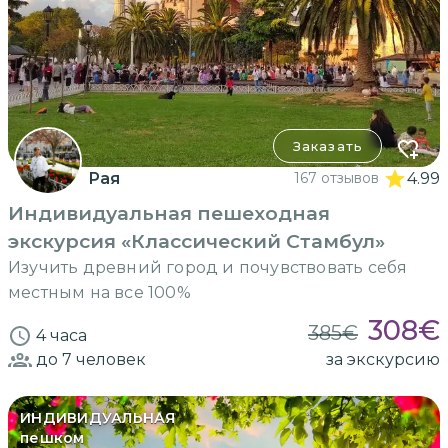
Заказать
Рая
167 отзывов
4.99
Индивидуальная пешеходная
экскурсия «Классический Стамбул»
Изучить древний город и почувствовать себя
местным на все 100%
308
€
385
€
4 часа
до 7
человек
за экскурсию
ИНДИВИДУАЛЬНАЯ
пешком