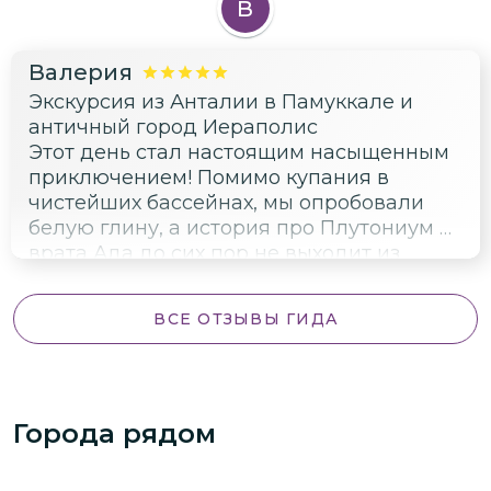
белоснежным травертинам, которые
В
природа формировала тысячелетиями,
виды открывались нереальные. А потом
Валерия
погружение в историю Иераполиса:
Экскурсия из Анталии в Памуккале и
стоять перед грандиозными воротами
античный город Иераполис
Домициана и представлять, как здесь
Этот день стал настоящим насыщенным
проходили императоры – это мощно. И
приключением! Помимо купания в
конечно, амфитеатр! Его масштабы и
чистейших бассейнах, мы опробовали
сохранность действительно впечатляют,
белую глину, а история про Плутониум и
легко представить гладиаторские бои на
врата Ада до сих пор не выходит из
этой арене.
головы.
ВСЕ ОТЗЫВЫ ГИДА
Города рядом