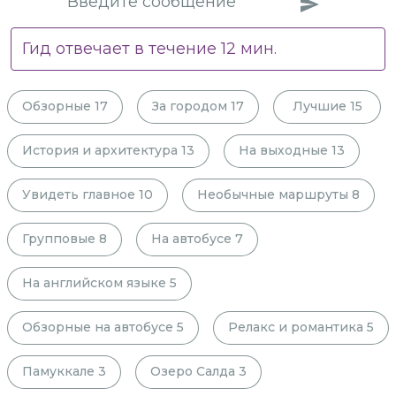
Гид отвечает в течение
12
мин.
Обзорные
17
За городом
17
Лучшие
15
История и архитектура
13
На выходные
13
Увидеть главное
10
Необычные маршруты
8
Групповые
8
На автобусе
7
На английском языке
5
Обзорные на автобусе
5
Релакс и романтика
5
Памуккале
3
Озеро Салда
3