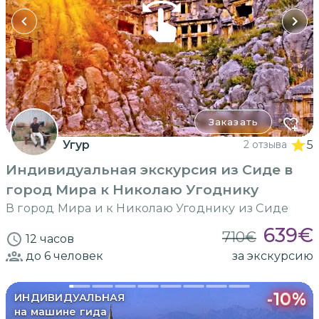
Заказать
Угур
2 отзыва
5
Индивидуальная экскурсия из Сиде в
город Мира к Николаю Угоднику
В город Мира и к Николаю Угоднику из Сиде
639
€
710
€
12 часов
до 6
человек
за экскурсию
-
10
%
ИНДИВИДУАЛЬНАЯ
на машине гида