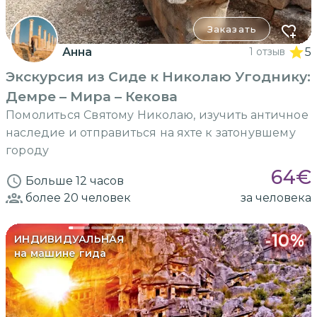
Заказать
Анна
1 отзыв
5
Экскурсия из Сиде к Николаю Угоднику:
Демре – Мира – Кекова
Помолиться Святому Николаю, изучить античное
наследие и отправиться на яхте к затонувшему
городу
64
€
Больше 12 часов
более 20
человек
за человека
-
10
%
ИНДИВИДУАЛЬНАЯ
на машине гида