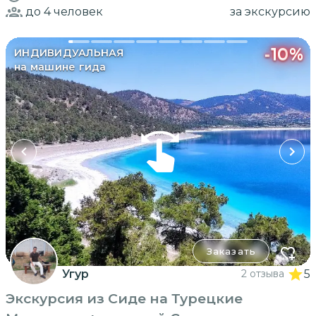
до 4
человек
за экскурсию
-
10
%
ИНДИВИДУАЛЬНАЯ
на машине гида
Заказать
Угур
2 отзыва
5
Экскурсия из Сиде на Турецкие