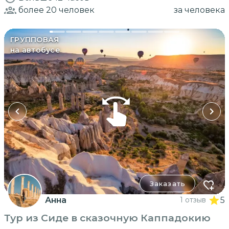
более 20
человек
за человека
ГРУППОВАЯ
на автобусе
Заказать
Анна
1 отзыв
5
Тур из Сиде в сказочную Каппадокию