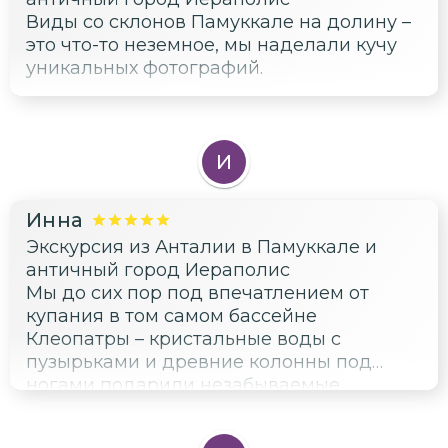
Виды со склонов Памуккале на долину –
это что-то неземное, мы наделали кучу
уникальных фотографий.
И
Инна
Экскурсия из Анталии в Памуккале и
античный город Иераполис
Мы до сих пор под впечатлением от
купания в том самом бассейне
Клеопатры – кристальные воды с
пузырьками и древние колонны под
ногами подарили незабываемые
ощущения, прямо как в сказке.
Потрясающе было пройтись по