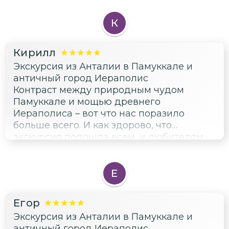
информации вообще и чувствовали себя
изгоями! Кроме того, еда в "ресторане"
К
была ужасная, безо всякого обещанного
выбора. Не было нескольких заявленных
Кирилл
в программе локаций: не было руин
Экскурсия из Анталии в Памуккале и
античного города Селевкия, не было
античный город Иераполис
обзорной площадки на плотине
Контраст между природным чудом
Оймапынар. Длительность экскурсии
Памуккале и мощью древнего
сильно сокращена. Не рекомендую эту
Иераполиса – вот что нас поразило
экскурсию: сплошное разочарование и
больше всего. И как здорово, что
обман.
экскурсия подошла всем, и любителям
просто искупаться, и нам, фанатам
истории.
Е
Егор
Экскурсия из Анталии в Памуккале и
античный город Иераполис