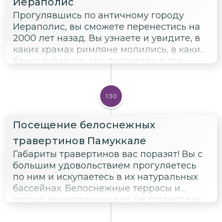
Иераполис
Прогулявшись по античному городу
Иераполис, вы сможете перенестись на
2000 лет назад. Вы узнаете и увидите, в
каких храмах римляне молились, в каких
банях купались, где торговали и где
развлекались. Быт, религия и культура –
со всем этим вы ознакомитесь в
Памуккале.
1:30
Посещение белоснежных
травертинов Памуккале
Габариты травертинов вас поразят! Вы с
большим удовольствием прогуляетесь
по ним и искупаетесь в их натуральных
бассейнах. Белоснежные террасы и
потоки минеральных вод не оставят вас
равнодушными.