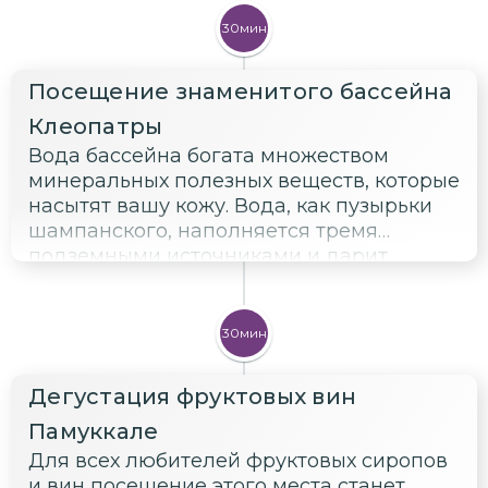
30мин
Посещение знаменитого бассейна
Клеопатры
Вода бассейна богата множеством
минеральных полезных веществ, которые
насытят вашу кожу. Вода, как пузырьки
шампанского, наполняется тремя
подземными источниками и дарит
омоложение и оздоровление всем, кто
искупается в ней.
30мин
Дегустация фруктовых вин
Памуккале
Для всех любителей фруктовых сиропов
и вин посещение этого места станет