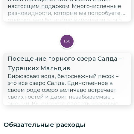
настоящим подарком. Многочисленные
разновидности, которые вы попробуете,
откроют вам богатство виноделия этого
региона. И на память вы сможете увезти
пару бутылочек.
1:30
Посещение горного озера Салда –
Турецких Мальдив
Бирюзовая вода, белоснежный песок –
это все озеро Салда. Единственное в
своем роде озеро величаво встречает
своих гостей и дарит незабываемые
эмоции. Вы сможете сделать красивые
фото, а также искупаться в горном озере
Салда (температура летом +15-20
Обязательные расходы
градусов). Это станет настоящим
подарком в знойный летний день.