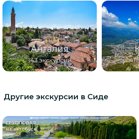
Анталия
143
экскурсии
41
Другие экскурсии
в Сиде
ГРУППОВАЯ
на автобусе