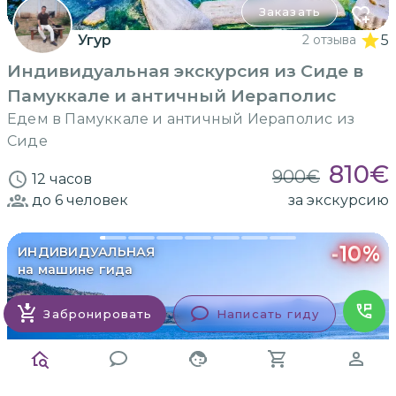
Заказать
Угур
2 отзыва
5
Индивидуальная экскурсия из Сиде в
Памуккале и античный Иераполис
Едем в Памуккале и античный Иераполис из
Сиде
810
€
900
€
12 часов
до 6
человек
за экскурсию
-
10
%
ИНДИВИДУАЛЬНАЯ
на машине гида
Забронировать
Написать гиду