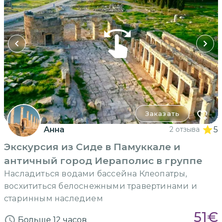
Заказать
Анна
2 отзыва
5
Экскурсия из Сиде в Памуккале и
античный город Иераполис в группе
Насладиться водами бассейна Клеопатры,
восхититься белоснежными травертинами и
старинным наследием
51
€
Больше 12 часов