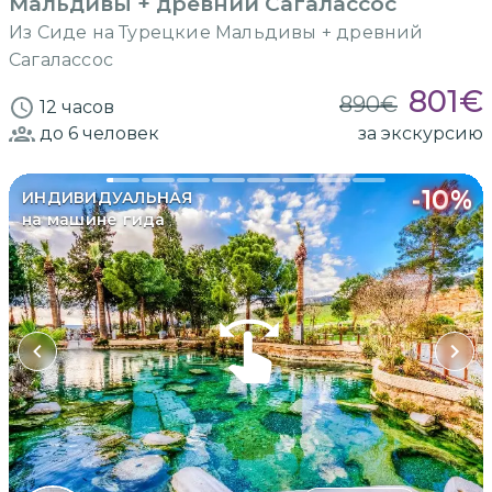
Мальдивы + древний Сагалассос
Из Сиде на Турецкие Мальдивы + древний
Сагалассос
801
€
890
€
12 часов
до 6
человек
за экскурсию
-
10
%
ИНДИВИДУАЛЬНАЯ
на машине гида