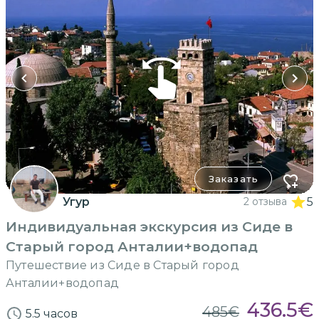
Заказать
Угур
2 отзыва
5
Индивидуальная экскурсия из Сиде в
Старый город Анталии+водопад
Путешествие из Сиде в Старый город
Анталии+водопад
436.5
€
485
€
5.5 часов