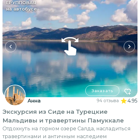
ГРУППОВАЯ
на автобусе
Заказать
Анна
94 отзыва
4.95
Экскурсия из Сиде на Турецкие
Мальдивы и травертины Памуккале
Отдохнуть на горном озере Салда, насладиться
травертинами и античным наследием