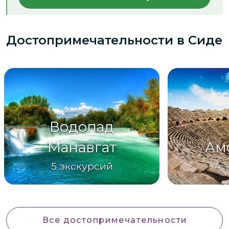
Достопримечательности
в Сиде
Водопад
Манавгат
Ам
5
экскурсий
4
Все достопримечательности