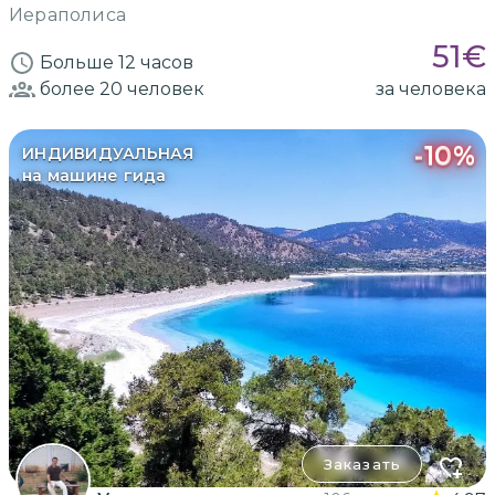
Иераполиса
51
€
Больше 12 часов
более 20
человек
за человека
-
10
%
ИНДИВИДУАЛЬНАЯ
на машине гида
Заказать