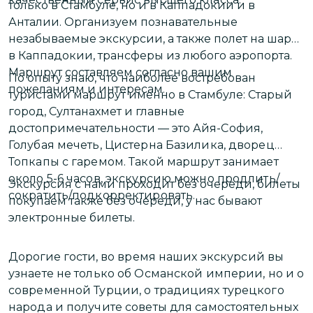
только в Стамбуле, но и в Каппадокии и в
Анталии. Организуем познавательные
М
незабываемые экскурсии, а также полет на шаре
в
в Каппадокии, трансферы из любого аэропорта.
в
Маршрут составляем согласно вашим
По опыту знаю, что наиболее востребован
т
пожеланиям и интересам.
туристами маршрут именно в Стамбуле: Старый
город, Султанахмет и главные
Я
достопримечательности — это
Айя-София,
А
Голубая мечеть, Цистерна Базилика, дворец
Топкапы с гаремом. Такой маршрут занимает
около 5-6 часов, экскурсию можно продлить/
Экскурсия с нами проходит без очереди, билеты
сократить/подкорректировать.
покупаем также без очереди, у нас бывают
электронные билеты.
Дорогие гости,
во время наших экскурсий вы
узнаете не только об Османской империи, но и о
современной Турции, о традициях турецкого
народа и получите советы для самостоятельных