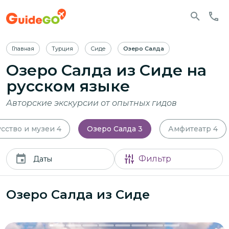
Главная
Турция
Сиде
Озеро Салда
Озеро Салда из Сиде
на
русском языке
Авторские экскурсии от опытных гидов
сство и музеи
4
Озеро Салда
3
Амфитеатр
4
Фильтр
Даты
Озеро Салда из Сиде