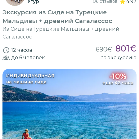
Угур
106 отзывов
4.97
Экскурсия из Сиде на Турецкие
Мальдивы + древний Сагалассос
Из Сиде на Турецкие Мальдивы + древний
Сагалассос
801
€
890
€
12 часов
до 6
человек
за экскурсию
-
10
%
ИНДИВИДУАЛЬНАЯ
на машине гида
еще 42 часа