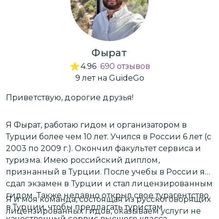
Фырат
4.96
690
отзывов
9
лет
на GuideGo
Приветствую, дорогие друзья!
З
Я Фырат, работаю гидом и организатором в
М
Турции более чем 10 лет. Учился в России 6 лет (с
л
2003 по 2009 г.).
Окончил факультет сервиса и
и
туризма. Имею российский диплом,
в
признанный в Турции. После учебы в России я
сдал экзамен в Турции и стал лицензированным
Я
гидом. Также недавно открыл свое турагентство
Я и моя команда, состоящая из русскоговорящих
д
в Турции, чтобы предлагать туристам
лицензированных гидов, оказываем услуги не
ф
качественный сервис высшего класса.