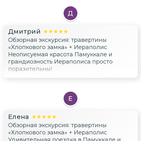
останется в памяти надолго!!!
Д
Дмитрий
Обзорная экскурсия: травертины
«Хлопкового замка» + Иераполис
Неописуемая красота Памуккале и
грандиозность Иераполиса просто
поразительны!
Е
Елена
Обзорная экскурсия: травертины
«Хлопкового замка» + Иераполис
Удивительная поездка в Памуккале и