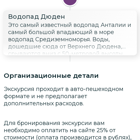
Водопад Дюден
Это самый известный водопад Анталии и
самый большой впадающий в море
водопад Средиземноморья. Воды,
дошедшие сюда от Верхнего Дюдена,
срываются вниз с 50-метровой высоты,
создавая сильнейший шум, который
разносится на много километров.
Организационные детали
Водопад Дюден — самый зрелищный
водопад Анталии.
Экскурсия проходит в авто-пешеходном
формате и не предполагает
дополнительных расходов.
Для бронирования экскурсии вам
необходимо оплатить на сайте
25
% от
стоимости
(оплата производится в рублях)
,