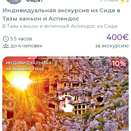
Фырат
5
Индивидуальная экскурсия из Сиде в
Тазы каньон и Аспендос
В Тазы каньон и античный Аспендос из Сиде
400
€
5.5 часов
до 4
человек
за экскурсию
-
10
%
ИНДИВИДУАЛЬНАЯ
на машине гида