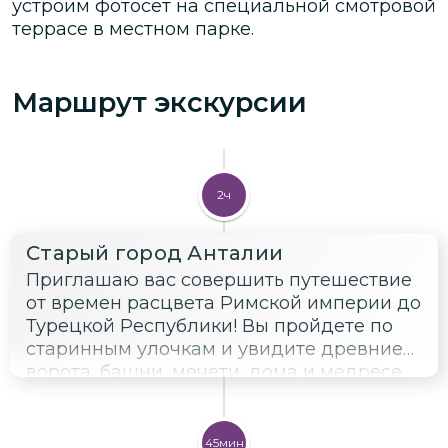
устроим фотосет на специальной смотровой
террасе в местном парке.
Маршрут экскурсии
2ч
Старый город Анталии
Приглашаю вас совершить путешествие
от времен расцвета Римской империи до
Турецкой Республики! Вы пройдете по
старинным улочкам и увидите древние
ворота, башни, мечети, дома и медресе.
А я помогу вам погрузиться в атмосферу
Античности, ознакомлю с культурой и
традициями турецкого народа.
45мин