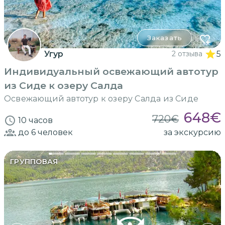
Заказать
Угур
2 отзыва
5
Индивидуальный освежающий автотур
из Сиде к озеру Салда
Освежающий автотур к озеру Салда из Сиде
648
€
720
€
10 часов
до 6
человек
за экскурсию
ГРУППОВАЯ