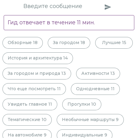
Гид отвечает в течение
11
мин.
Обзорные
18
За городом
18
Лучшие
15
История и архитектура
14
За городом и природа
13
Активности
13
Что еще посмотреть
11
Однодневные
11
Увидеть главное
11
Прогулки
10
Тематические
10
Необычные маршруты
9
На автомобиле
9
Индивидуальные
9