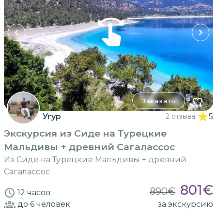
Заказать
Угур
2 отзыва
5
Экскурсия из Сиде на Турецкие
Мальдивы + древний Сагалассос
Из Сиде на Турецкие Мальдивы + древний
Сагалассос
801
€
890
€
12 часов
до 6
человек
за экскурсию