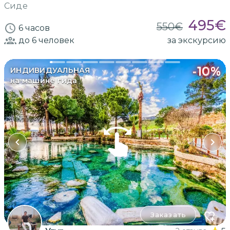
Сиде
495
€
550
€
6 часов
до 6
человек
за экскурсию
-
10
%
ИНДИВИДУАЛЬНАЯ
на машине гида
Заказать