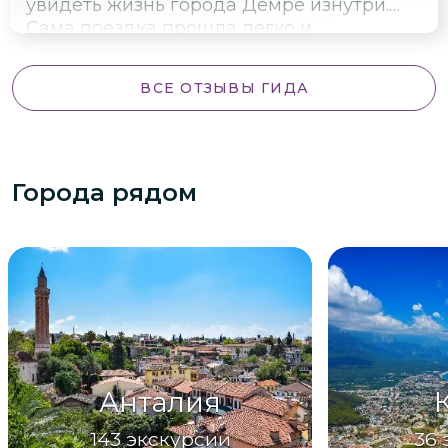
увидеть жизнь города Демре изнутри.
Сама поездка прошла легко и
непринужденно
ВСЕ ОТЗЫВЫ ГИДА
Города рядом
Анталия
143
экскурсии
36