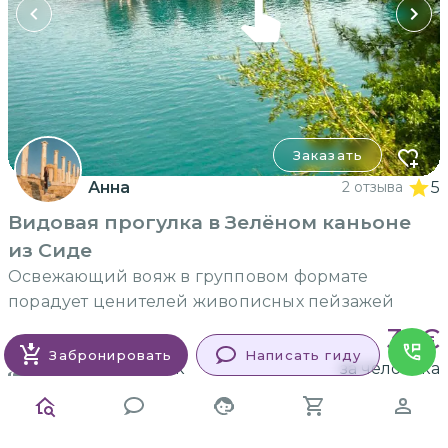
Заказать
Анна
2 отзыва
5
Видовая прогулка в Зелёном каньоне
из Сиде
Освежающий вояж в групповом формате
порадует ценителей живописных пейзажей
32
€
8 часов
Забронировать
Написать гиду
более 20
человек
за человека
ГРУППОВАЯ
на автобусе