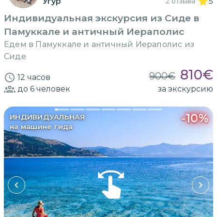
Угур
2 отзыва
5
Индивидуальная экскурсия из Сиде в
Памуккале и античный Иераполис
Едем в Памуккале и античный Иераполис из
Сиде
810
€
900
€
12 часов
до 6
человек
за экскурсию
-
10
%
ИНДИВИДУАЛЬНАЯ
на машине гида