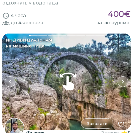
отдохнуть у водопада
400
€
4 часа
до 4
человек
за экскурсию
ИНДИВИДУАЛЬНАЯ
на машине гида
Заказать
2 отзыва