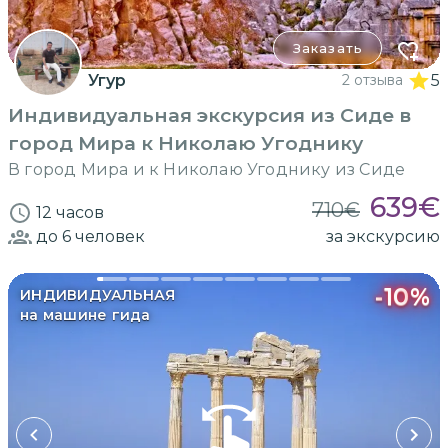
Заказать
Угур
2 отзыва
5
Индивидуальная экскурсия из Сиде в
город Мира к Николаю Угоднику
В город Мира и к Николаю Угоднику из Сиде
639
€
710
€
12 часов
до 6
человек
за экскурсию
-
10
%
ИНДИВИДУАЛЬНАЯ
на машине гида