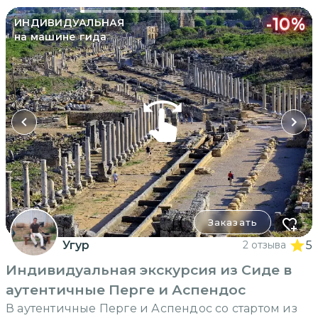
-
10
%
ИНДИВИДУАЛЬНАЯ
на машине гида
Заказать
Угур
2 отзыва
5
Индивидуальная экскурсия из Сиде в
аутентичные Перге и Аспендос
В аутентичные Перге и Аспендос со стартом из