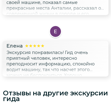
своей машине, показал самые
прекрасные места Анталии, рассказал о
современной жизни в городе и его
истории. Водопад и Калеичи невероятны:
фотогеничные и очень живописные))!
Спасибо от души!
Е
Елена
Экскурсия понравилась! Гид очень
приятный человек, интересно
преподносит информацию, спокойно
водит машину, так что насчет этого
можно не беспокоиться. Хорошо
объясняет, знает историю, подскажет, где
можно вкусно перекусить или красиво
Отзывы на другие экскурсии
сфотографироваться. Разговорчивый и
гида
добрый! Очень рекомендую его
экскурсии! Спасибо за прекрасное
времяпровождение, у нас с детьми это