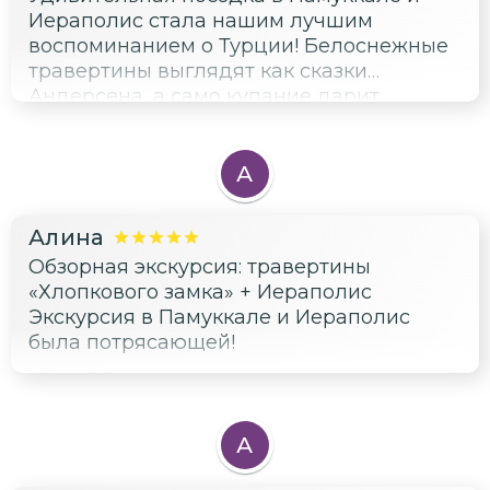
Иераполис стала нашим лучшим
воспоминанием о Турции! Белоснежные
травертины выглядят как сказки
Андерсена, а само купание дарит
ощущение чистоты и молодости.
Раскрыть загадки древней цивилизации
в Иераполисе — это настоящий подарок
А
для души и сердца!
Алина
Обзорная экскурсия: травертины
«Хлопкового замка» + Иераполис
Экскурсия в Памуккале и Иераполис
была потрясающей!
А