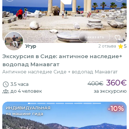
Заказать
Угур
2 отзыва
5
Экскурсия в Сиде: античное наследие+
водопад Манавгат
Античное наследие Сиде + водопад Манавгат
360
€
400
€
3.5 часа
до 4
человек
за экскурсию
-
10
%
ИНДИВИДУАЛЬНАЯ
на машине гида