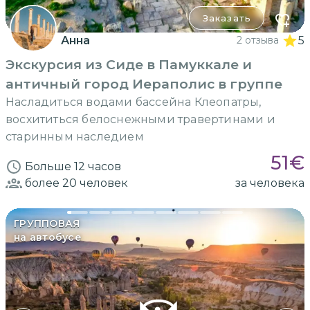
Заказать
Анна
2 отзыва
5
Экскурсия из Сиде в Памуккале и
античный город Иераполис в группе
Насладиться водами бассейна Клеопатры,
восхититься белоснежными травертинами и
старинным наследием
51
€
Больше 12 часов
более 20
человек
за человека
ГРУППОВАЯ
на автобусе