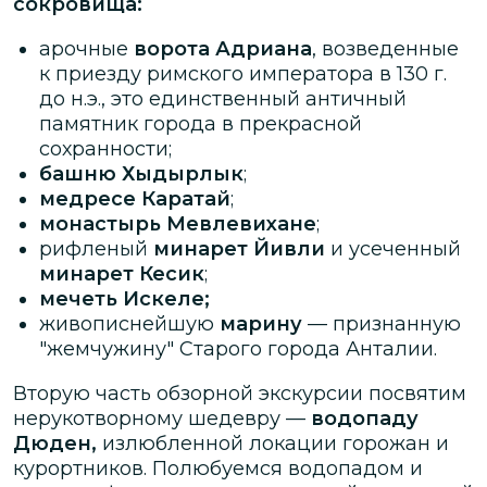
сокровища:
арочные
ворота Адриана
, возведенные
к приезду римского императора в 130 г.
до н.э., это единственный античный
памятник города в прекрасной
сохранности;
башню Хыдырлык
;
медресе Каратай
;
монастырь Мевлевихане
;
рифленый
минарет Йивли
и усеченный
минарет Кесик
;
мечеть Искеле;
живописнейшую
марину
— признанную
"жемчужину" Старого города Анталии.
Вторую часть обзорной экскурсии посвятим
нерукотворному шедевру —
водопаду
Дюден,
излюбленной локации горожан и
курортников. Полюбуемся водопадом и