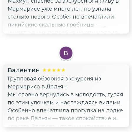
Махмут, спасибо за экскурсию! Я живу в
Мармарисе уже много лет, но узнала
столько нового. Особенно впечатлили
ликийские скальные гробницы —
никогда о них подробно не слышала. И
грязевые ванны были в самый раз после
долгой прогулки. Рекомендую всем, кто
В
хочет узнать что-то новое и отдохнуть
душой!
Валентин
Групповая обзорная экскурсия из
Мармариса в Дальян
Мы словно вернулись в молодость, гуляя
по этим улочкам и наслаждаясь видами.
Особенно впечатлила прогулка на лодке
по реке Дальян — такое спокойствие и
красота. Здорово, что ты учитываешь