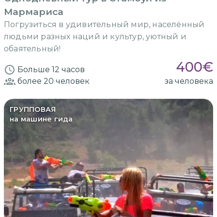
Мармариса
Погрузиться в удивительный мир, населённый
людьми разных наций и культур, уютный и
обаятельный!
400
€
Больше 12 часов
более 20
человек
за человека
ГРУППОВАЯ
на машине гида