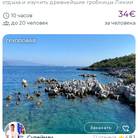
отдыха и изучить древнейшие гробницы Ликии
34
€
10 часов
до 20
человек
за человека
ГРУППОВАЯ
Заказать
Сулейман
12 отзывов
4.83