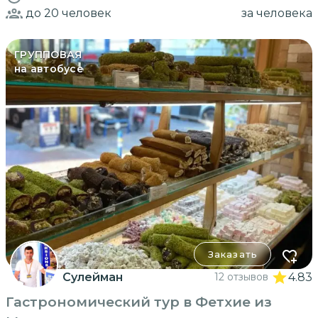
до 20
человек
за человека
ГРУППОВАЯ
на автобусе
Заказать
Сулейман
12 отзывов
4.83
Гастрономический тур в Фетхие из