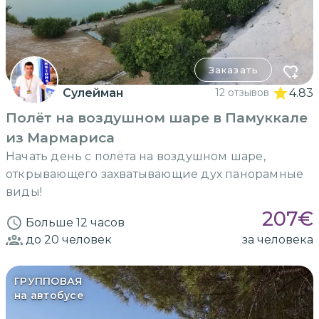
Заказать
Сулейман
12 отзывов
4.83
Полёт на воздушном шаре в Памуккале
из Мармариса
Начать день с полёта на воздушном шаре,
открывающего захватывающие дух панорамные
виды!
207
€
Больше 12 часов
до 20
человек
за человека
ГРУППОВАЯ
на автобусе