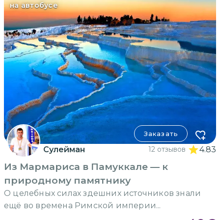
на автобусе
Заказать
Сулейман
12 отзывов
4.83
Из Мармариса в Памуккале — к
природному памятнику
О целебных силах здешних источников знали
ещё во времена Римской империи...