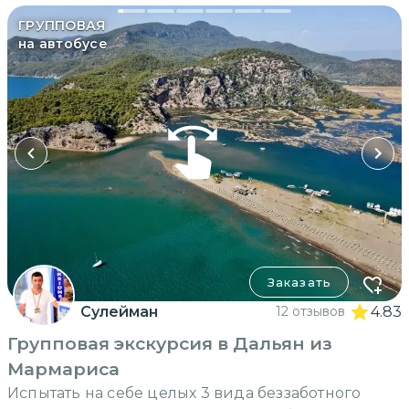
ГРУППОВАЯ
на автобусе
Заказать
Сулейман
12 отзывов
4.83
Групповая экскурсия в Дальян из
Мармариса
Испытать на себе целых 3 вида беззаботного