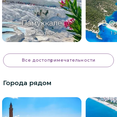
Памуккале
В О
3
экскурсии
1
э
Все достопримечательности
Города рядом