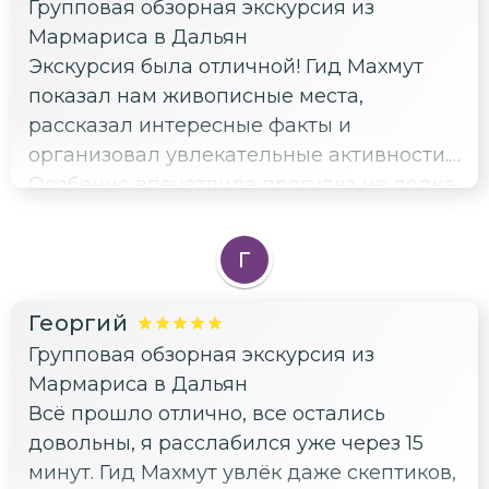
Групповая обзорная экскурсия из
иллюстрацию. Экскурсия подарила
Мармариса в Дальян
много ярких впечатлений и вдохновения.
Экскурсия была отличной! Гид Махмут
Всем, кто хочет насладиться красотами
показал нам живописные места,
природы и узнать что-то новое,
рассказал интересные факты и
однозначно рекомендую!
организовал увлекательные активности.
Особенно впечатлила прогулка на лодке
по реке Дальян и посещение пляжа
Изтузу, где можно было увидеть черепах
Г
каретта-каретта. Приятно, что
организаторы заботятся об экологии: на
Георгий
пляже не было одноразового пластика, а
Групповая обзорная экскурсия из
участникам экскурсии предлагали взять
Мармариса в Дальян
с собой полотенце, чтобы не
Всё прошло отлично, все остались
использовать дополнительные ресурсы.
довольны, я расслабился уже через 15
Это очень радует и вдохновляет на более
минут. Гид Махмут увлёк даже скептиков,
экологичное поведение. Рекомендую эту