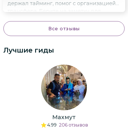
держал тайминг, помог с организацией
экскурсию всем, кто хочет познакомиться
трансфера. Берите на заметку для
с природой и культурой региона!
тимбилдинга.
Все отзывы
Лучшие гиды
Махмут
4.99
206
отзывов