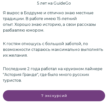
5
лет
на GuideGo
Я вырос в Бодруме и отлично знаю местные
Д
традиции. В работе имею 15-летний
н
опыт.
Хорошо знаю историю, а свои рассказы
разбавляю юмором.
П
г
К гостям отношусь с большой заботой,
по
возможности стараюсь максимально выполнять
М
их желания.
г
Последние 2 года работал на круизном лайнере
Д
"Астория Гранде", где было много русских
п
туристов.
7
экскурсий