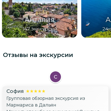
Анталия
А
147
экскурсий
24
Отзывы на экскурсии
С
София
Групповая обзорная экскурсия из
Мармариса в Дальян