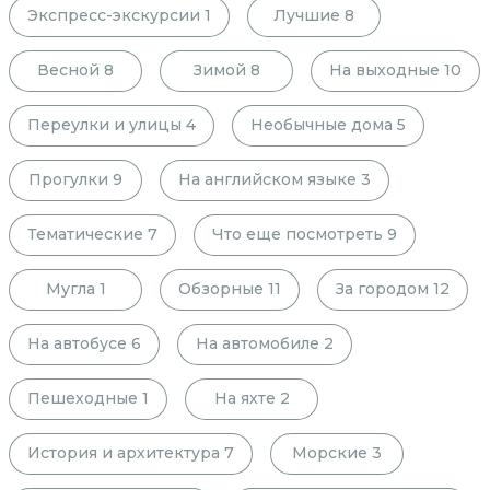
Экспресс-экскурсии
1
Лучшие
8
Весной
8
Зимой
8
На выходные
10
Переулки и улицы
4
Необычные дома
5
Прогулки
9
На английском языке
3
Тематические
7
Что еще посмотреть
9
Мугла
1
Обзорные
11
За городом
12
На автобусе
6
На автомобиле
2
Пешеходные
1
На яхте
2
История и архитектура
7
Морские
3