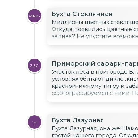
Бухта Стеклянная
45мин
Миллионы цветных стекляшек
Откуда появились цветные с
залива? Не упустите возможн
Приморский сафари-пар
3:30
Участок леса в пригороде Вл
условиях обитают дикие живо
краснокнижному тигру и заб
сфотографируемся с ними. По
Бухта Лазурная
1ч
Бухта Лазурная, она же Шам
гостей нашего города. Отку