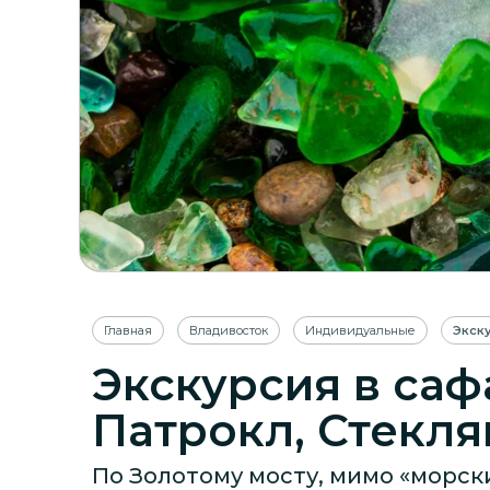
Главная
Владивосток
Индивидуальные
Экск
Экскурсия в саф
Патрокл, Стекля
По Золотому мосту, мимо «морски