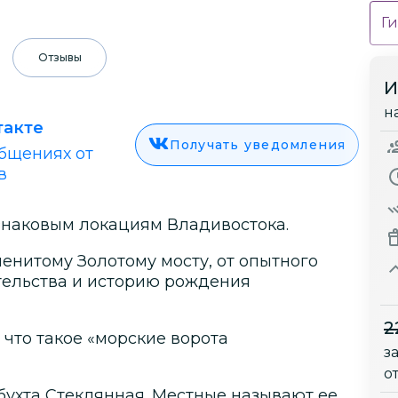
Ги
Отзывы
И
н
такте
Получать уведомления
бщениях от
в
знаковым локациям Владивостока.
менитому Золотому мосту, от опытного
тельства и историю рождения
2
, что такое «морские ворота
з
о
ухта Стеклянная. Местные называют ее