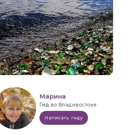
+
2
Марина
Гид
во Владивостоке
Написать гиду