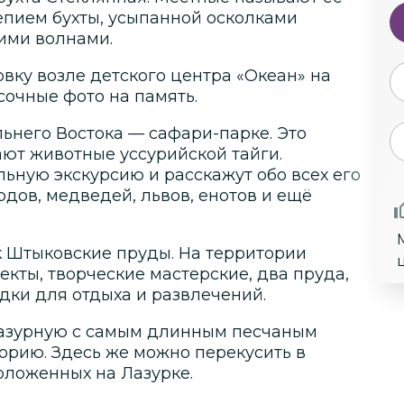
епием бухты, усыпанной осколками
кими волнами.
вку возле детского центра «Океан» на
сочные фото на память.
него Востока — сафари-парке. Это
ают животные уссурийской тайги.
ьную экскурсию и расскажут обо всех его
рдов, медведей, львов, енотов и ещё
к Штыковские пруды. На территории
кты, творческие мастерские, два пруда,
дки для отдыха и развлечений.
Лазурную с самым длинным песчаным
орию. Здесь же можно перекусить в
оложенных на Лазурке.