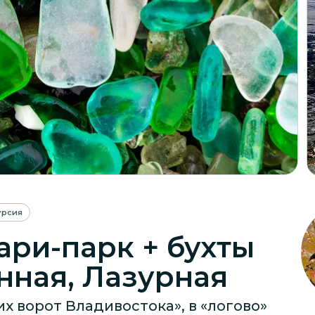
урсия
ари-парк + бухты
нная, Лазурная
х ворот Владивостока», в «логово»