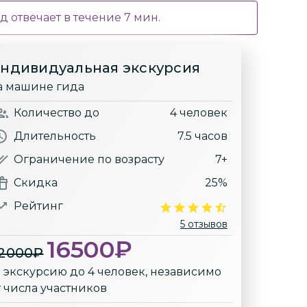
д отвечает в течение
7
мин.
ндивидуальная экскурсия
а машине гида
Количество
до
4 человек
Длительность
7.5 часов
Ограничение по возрасту
7+
Скидка
25%
Рейтинг
5 отзывов
16500
₽
2000
₽
а экскурсию до 4 человек, независимо
т числа участников