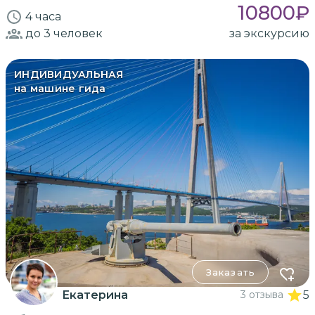
10800
₽
4 часа
до 3
человек
за экскурсию
ИНДИВИДУАЛЬНАЯ
на машине гида
Заказать
Екатерина
3 отзыва
5