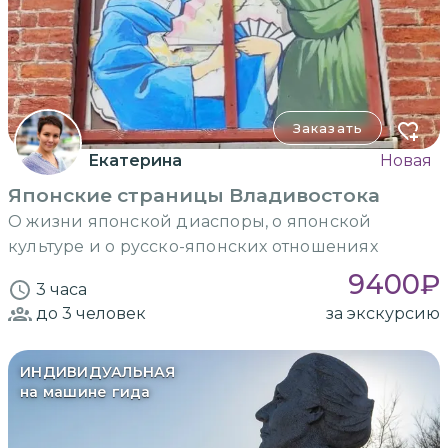
Заказать
Екатерина
Новая
Японские страницы Владивостока
О жизни японской диаспоры, о японской
культуре и о русско-японских отношениях
9400
₽
3 часа
до 3
человек
за экскурсию
ИНДИВИДУАЛЬНАЯ
на машине гида