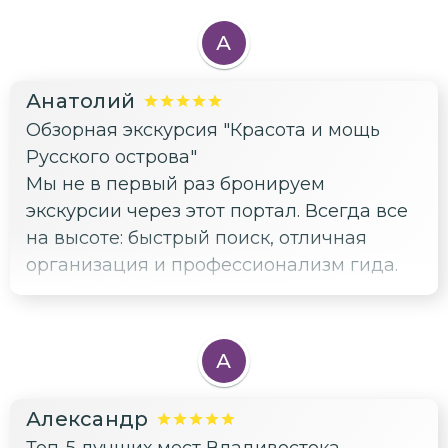
остров Русский решила заказать частную
прогулку. Забронировала, оплатила и
А
договорились о встрече. Все прошло
идеально! Милая девушка рассказывала
Анатолий
об острове, и прям чувствовалась ее
Обзорная экскурсия "Красота и мощь
любовь к своему Владивостоку. Хочется
Русского острова"
вернуться!
Мы не в первый раз бронируем
экскурсии через этот портал. Всегда все
на высоте: быстрый поиск, отличная
организация и профессионализм гида.
А
Александр
Топ-5 лучших мест Владивостока