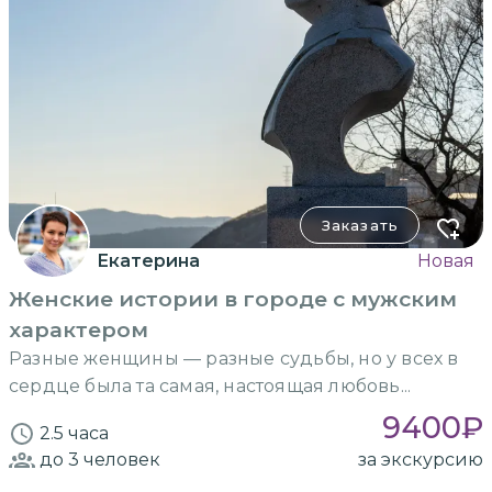
Заказать
Екатерина
Новая
Женские истории в городе с мужским
характером
Разные женщины — разные судьбы, но у всех в
сердце была та самая, настоящая любовь...
9400
₽
2.5 часа
до 3
человек
за экскурсию