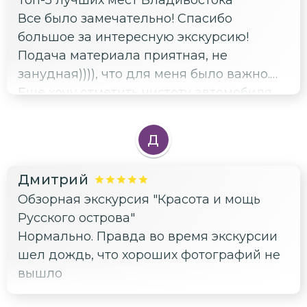
Все было замечательно! Спасибо
большое за интересную экскурсию!
Подача материала приятная, не
занудная)))), что для меня было важно.
Еще хочу отметить чистоту автомобиля,
т.к. это не первая моя персональная
экскурсия и бывало комфорт
Д
отсутствовал напрочь. Всем рекомендую
данного гида))
Дмитрий
Обзорная экскурсия "Красота и мощь
Русского острова"
Нормально. Правда во время экскурсии
шел дождь, что хороших фотографий не
вышло