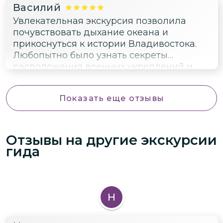
рекомендую всем любителям экзотики и
Василий
острых ощущений!
Увлекательная экскурсия позволила
почувствовать дыхание океана и
прикоснуться к истории Владивостока.
Любопытно было узнать секреты
расположения военных укреплений и
осознать, насколько значима роль города
в защите границ России. Особенное
Показать еще отзывы
впечатление произвели виды с
Орлиного гнезда и посещение музея-
форта Поспелова.
Отзывы на другие экскурсии
гида
Н