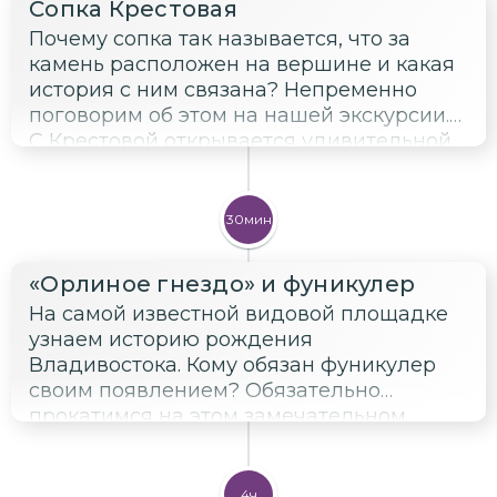
Сопка Крестовая
Почему сопка так называется, что за
камень расположен на вершине и какая
история с ним связана? Непременно
поговорим об этом на нашей экскурсии.
С Крестовой открывается удивительной
красоты панорама на Амурский залив,
бухту Золотой Рог и пролив Босфор
Восточный.
30мин
«Орлиное гнездо» и фуникулер
На самой известной видовой площадке
узнаем историю рождения
Владивостока. Кому обязан фуникулер
своим появлением? Обязательно
прокатимся на этом замечательном
трамвайчике до одной из старейших
улиц города, на которой расположен
первый местный вуз.
4ч