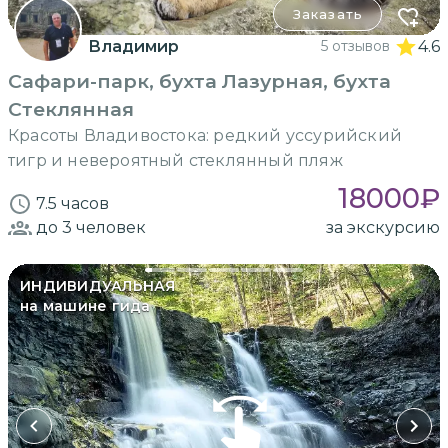
Заказать
Владимир
5 отзывов
4.6
Сафари-парк, бухта Лазурная, бухта
Стеклянная
Красоты Владивостока: редкий уссурийский
тигр и невероятный стеклянный пляж
18000
₽
7.5 часов
до 3
человек
за экскурсию
ИНДИВИДУАЛЬНАЯ
на машине гида