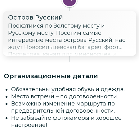
Остров Русский
Прокатимся по Золотому мосту и
Русскому мосту. Посетим самые
интересные места острова Русский, нас
ждут Новосильцевская батарея, форт
Поспелова, канал для миноносцев и
миноносок. Почему полуостров
Ларионовский стал островом? Узнаете
Организационные детали
на экскурсии.
Обязательны удобная обувь и одежда.
Место встречи – по договоренности.
Возможно изменение маршрута по
предварительной договоренности.
Не забывайте фотокамеры и хорошее
настроение!