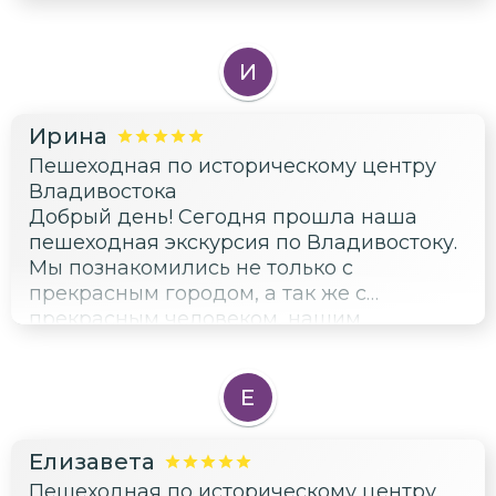
в историю города. Считаю, чтобы узнать
побольше о городе, стоит пообщаться с
человеком, влюбленным в этот город)
И
Ирина
Пешеходная по историческому центру
Владивостока
Добрый день! Сегодня прошла наша
пешеходная экскурсия по Владивостоку.
Мы познакомились не только с
прекрасным городом, а так же с
прекрасным человеком, нашим
экскурсоводом Мариной. Экскурсия
прошла легко, на одном дыхании, очень
интересно, весело, красочно. Марина
Е
очень любит свой город и эту любовь
передаёт каждому туристу. Владивосток
Елизавета
покарил своей многогранностью,
Пешеходная по историческому центру