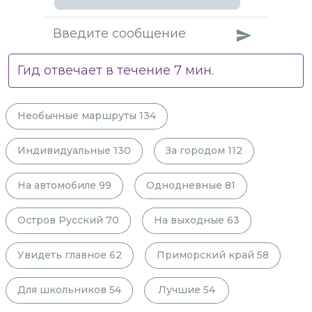
Гид отвечает в течение
7
мин.
Необычные маршруты
134
Индивидуальные
130
За городом
112
На автомобиле
99
Однодневные
81
Остров Русский
70
На выходные
63
Увидеть главное
62
Приморский край
58
Для школьников
54
Лучшие
54