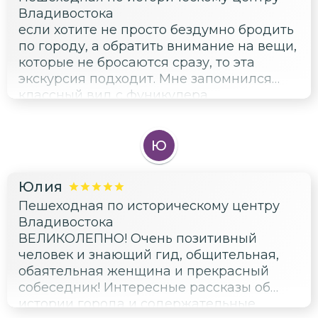
динамичностью, красотой и мощностью
Владивостока
тихоокеанского флота. Владивосток
если хотите не просто бездумно бродить
удивляет и попадает в самое сердце.
по городу, а обратить внимание на вещи,
Марина спасибо Вам за прекрасную
которые не бросаются сразу, то эта
прогулку❤️
экскурсия подходит. Мне запомнился
классный вид с фуникулера.
Ю
Юлия
Пешеходная по историческому центру
Владивостока
ВЕЛИКОЛЕПНО! Очень позитивный
человек и знающий гид, общительная,
обаятельная женщина и прекрасный
собеседник! Интересные рассказы об
истории города и содержательные