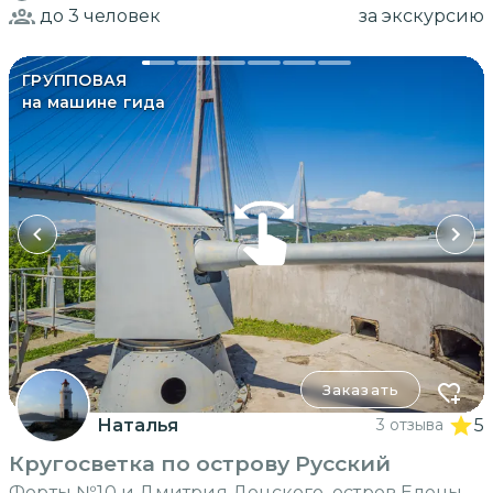
до 3
человек
за экскурсию
ГРУППОВАЯ
на машине гида
Заказать
Наталья
3 отзыва
5
Кругосветка по острову Русский
Форты №10 и Дмитрия Донского, остров Елены,