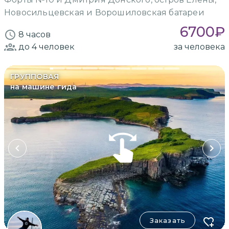
Новосильцевская и Ворошиловская батареи
6700
₽
8 часов
до 4
человек
за человека
ГРУППОВАЯ
на машине гида
Заказать