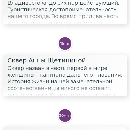
Владивостока, до сих пор действующий.
Туристическая достопримечательность
нашего города. Во время прилива часть
косы уходит под воду и, возможно,
придется добираться до маяка вброд.
15мин
Сквер Анны Щетининой
Сквер назван в честь первой в мире
женщины – капитана дальнего плавания.
История жизни нашей замечательной
соотечественницы никого не оставит
равнодушным. Кроме того, с этого места
открывается прекрасный вид на пролив
Босфор Восточный и Русский мост.
30мин