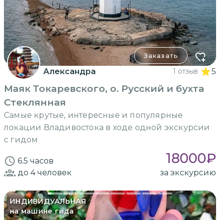
Заказать
Александра
1 отзыв
5
Маяк Токаревского, о. Русский и бухта
Стеклянная
Самые крутые, интересные и популярные
локации Владивостока в ходе одной экскурсии
с гидом
18000
₽
6.5 часов
до 4
человек
за экскурсию
ИНДИВИДУАЛЬНАЯ
на машине гида