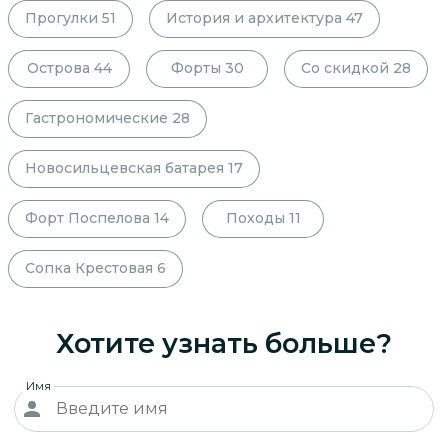
Прогулки
51
История и архитектура
47
Острова
44
Форты
30
Со скидкой
28
Гастрономические
28
Новосильцевская батарея
17
Форт Поспелова
14
Походы
11
Сопка Крестовая
6
Хотите узнать больше?
Имя