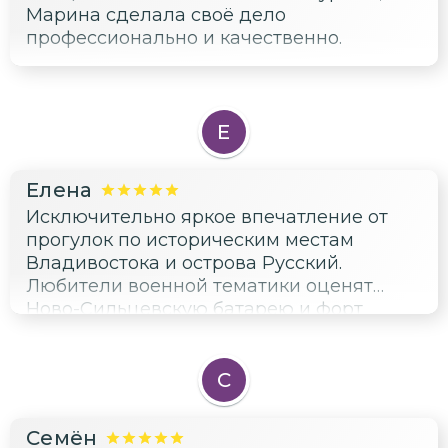
Марина сделала своё дело
профессионально и качественно.
Е
Елена
Исключительно яркое впечатление от
прогулок по историческим местам
Владивостока и острова Русский.
Любители военной тематики оценят
Ново-Сильцевскую батарею и форт
Поспелова. Но главная ценность — сам
город, наполненный жизнью и энергией
моря. Немаловажную роль сыграла гид
С
Марина, создавшая теплую и
доверительную атмосферу общения.
Семён