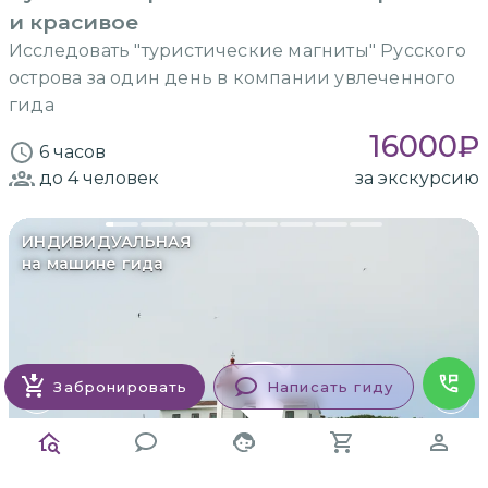
и красивое
Исследовать "туристические магниты" Русского
острова за один день в компании увлеченного
гида
16000
₽
6 часов
до 4
человек
за экскурсию
ИНДИВИДУАЛЬНАЯ
на машине гида
Забронировать
Написать гиду