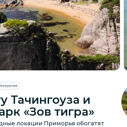
Экскурсия
ту Тачингоуза и
рк «Зов тигра»
одные локации Приморья обогатят