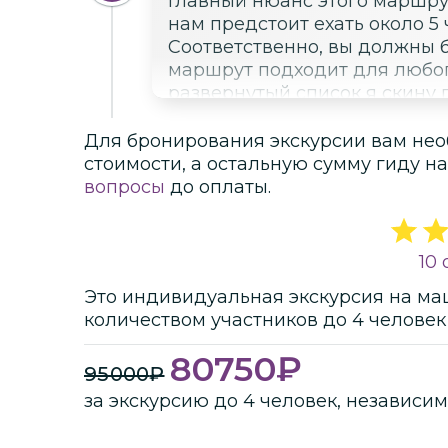
Главный нюанс этого маршрута — это дорога. До места 
нам предстоит ехать около 5 ч
Соответственно, вы должны б
маршрут подходит для любог
развернутый список я скину 
Для бронирования экскурсии вам нео
стоимости
, а остальную сумму гиду на
вопросы
до оплаты.
10
Это
индивидуальная
экскурсия
на ма
количеством участников
до
4 человек
80750
₽
95000
₽
за экскурсию до 4 человек, независим