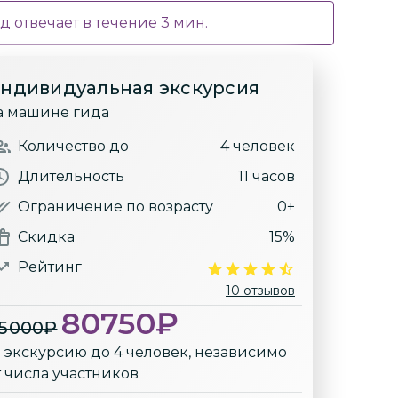
д отвечает в течение
3
мин.
ндивидуальная экскурсия
а машине гида
Количество
до
4 человек
Длительность
11 часов
Ограничение по возрасту
0+
Скидка
15%
Рейтинг
10 отзывов
80750
₽
5000
₽
а экскурсию до 4 человек, независимо
т числа участников