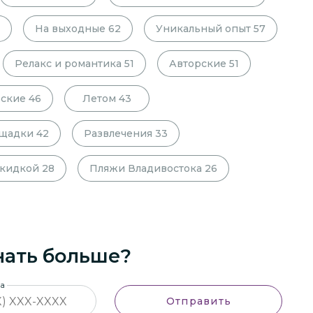
На выходные
62
Уникальный опыт
57
Релакс и романтика
51
Авторские
51
ские
46
Летом
43
ощадки
42
Развлечения
33
скидкой
28
Пляжи Владивостока
26
нать больше?
на
Отправить