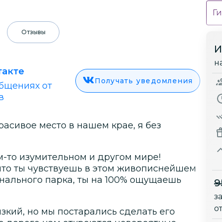
Ги
Отзывы
И
н
такте
Получать уведомления
бщениях от
в
расивое место в нашем крае, я без
м-то изумительном и другом мире!
что ты чувствуешь в этом живописнейшем
онального парка, ты на 100% ощущаешь
9
з
о
зкий, но мы постарались сделать его