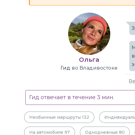
З
М
в
Ольга
э
Гид
во Владивостоке
Гид отвечает в течение
3
мин.
Необычные маршруты
132
Индивидуал
На автомобиле
97
Однодневные
80