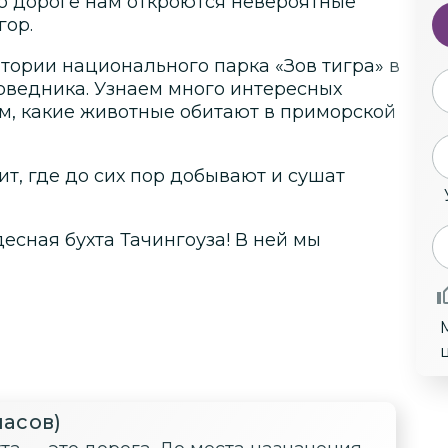
о дороге нам откроются невероятные
гор.
тории национального парка «Зов тигра» в
оведника. Узнаем много интересных
там, какие животные обитают в приморской
ит, где до сих пор добывают и сушат
десная бухта Тачингоуза! В ней мы
часов)