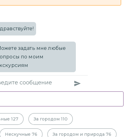
дравствуйте!
ожете задать мне любые
опросы по моим
кскурсиям
ьные
127
За городом
110
Нескучные
76
За городом и природа
76