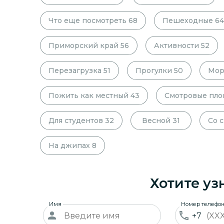
Что еще посмотреть
68
Пешеходные
64
Приморский край
56
Активности
52
Перезагрузка
51
Прогулки
50
Мор
Пожить как местный
43
Смотровые пл
Для студентов
32
Весной
31
Со 
На джипах
8
Хотите уз
Имя
Номер телефо
+7