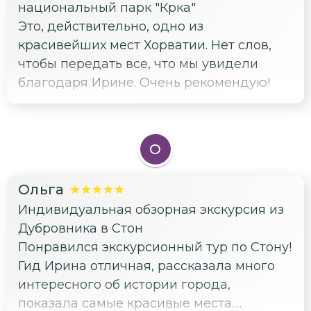
национальный парк "Крка"
взяла нас в хорошие и не дорогие
Это, действительно, одно из
рестораны в Требинье и в Которе, в
красивейших мест Хорватии. Нет слов,
кoтoрых мы познакомились с очень
чтобы передать все, что мы увидели
вкустной местной кухней. Ирина!
благодаря Ирине. Очень рекомендую!
Большое спасибо за все! Будем Вас
рекомендовать всем, кто поедет в
Дубровник.
О
Ольга
Индивидуальная обзорная экскурсия из
Дубровника в Стон
Понравился экскурсионный тур по Стону!
Гид Ирина отличная, рассказала много
интересного об истории города,
показала самые красивые места.