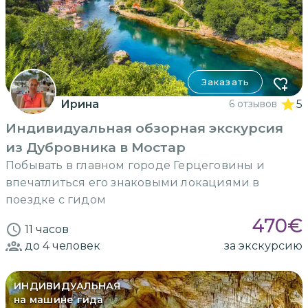
Заказать
Ирина
6 отзывов
5
Индивидуальная обзорная экскурсия
из Дубровника в Мостар
Побывать в главном городе Герцеговины и
впечатлиться его знаковыми локациями в
поездке с гидом
470
€
11 часов
до 4
человек
за экскурсию
ИНДИВИДУАЛЬНАЯ
на машине гида