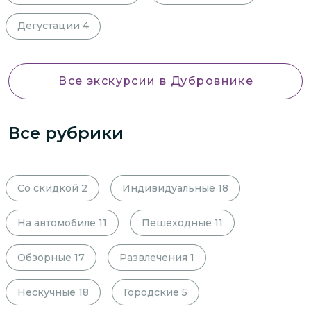
Дегустации
4
Все экскурсии
в Дубровнике
Все рубрики
Со скидкой
2
Индивидуальные
18
На автомобиле
11
Пешеходные
11
Обзорные
17
Развлечения
1
Нескучные
18
Городские
5