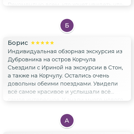
Рекомендую всем, кто хочет увидеть что-
то необычное в Хорватии!
Б
Борис
Индивидуальная обзорная экскурсия из
Дубровника на остров Корчула
Съездили с Ириной на экскурсии в Стон,
а также на Корчулу. Остались очень
довольны обеими поездками. Увидели
всё самое красивое и услышали всё
самое интересное. У знали много нового
о Хорватии.
А