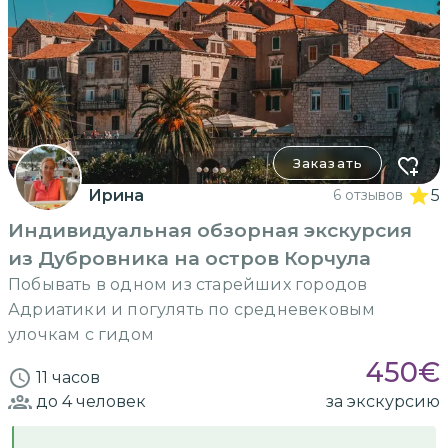
Заказать
Ирина
6 отзывов
5
Индивидуальная обзорная экскурсия
из Дубровника на остров Корчула
Побывать в одном из старейших городов
Адриатики и погулять по средневековым
улочкам с гидом
450
€
11 часов
до 4
человек
за экскурсию