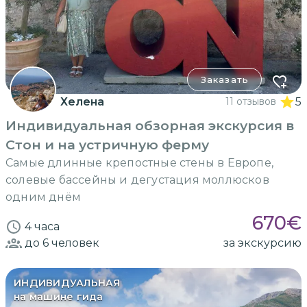
Заказать
Хелена
11 отзывов
5
Индивидуальная обзорная экскурсия в
Стон и на устричную ферму
Самые длинные крепостные стены в Европе,
солевые бассейны и дегустация моллюсков
одним днём
670
€
4 часа
до 6
человек
за экскурсию
ИНДИВИДУАЛЬНАЯ
на машине гида