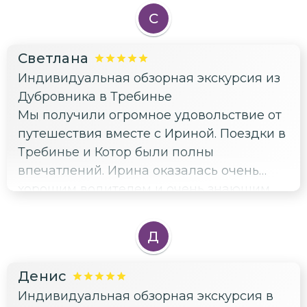
С
Светлана
Индивидуальная обзорная экскурсия из
Дубровника в Требинье
Мы получили огромное удовольствие от
путешествия вместе с Ириной. Поездки в
Требинье и Котор были полны
впечатлений. Ирина оказалась очень
хорошим водителем и очень знающим
гидом. Кроме этого она еще и
обаятельный человек. Внимательна ко
Д
всем просьбам, замечательный
собеседник и с ней нам было очень
Денис
приятно и интересно. Нас было 2 пары и
Индивидуальная обзорная экскурсия в
транспорт был удобный. Ирина также