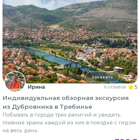
Заказать
Ирина
6 отзывов
5
Индивидуальная обзорная экскурсия
из Дубровника в Требинье
Побывать в городе трех религий и увидеть
главные храмы каждой из них в поездке с гидом
на весь день