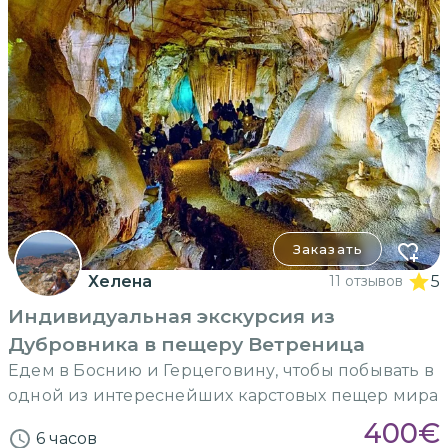
Заказать
Хелена
11 отзывов
5
Индивидуальная экскурсия из
Дубровника в пещеру Ветреница
Едем в Боснию и Герцеговину, чтобы побывать в
одной из интереснейших карстовых пещер мира
400
€
6 часов