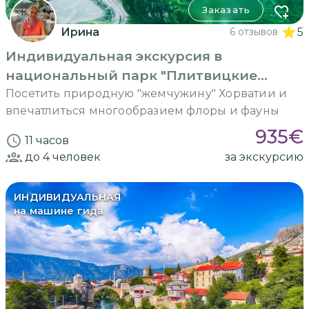
Заказать
Ирина
6 отзывов
5
Индивидуальная экскурсия в
национальный парк "Плитвицкие
озера"
Посетить природную "жемчужину" Хорватии и
впечатлиться многообразием флоры и фауны
935
€
11 часов
до 4
человек
за экскурсию
ИНДИВИДУАЛЬНАЯ
на машине гида