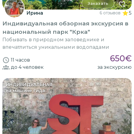
Заказать
Ирина
6 отзывов
5
Индивидуальная обзорная экскурсия в
национальный парк "Крка"
Побывать в природном заповеднике и
впечатлиться уникальными водопадами
650
€
11 часов
до 4
человек
за экскурсию
ИНДИВИДУАЛЬНАЯ
на машине гида