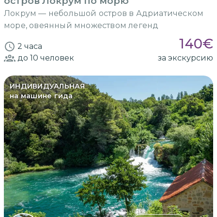
остров Локрум по морю
Локрум — небольшой остров в Адриатическом
море, овеянный множеством легенд
140
€
2 часа
до 10
человек
за экскурсию
ИНДИВИДУАЛЬНАЯ
на машине гида