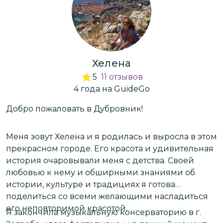
Хелена
5
11
отзывов
4
года
на GuideGo
Добро пожаловать в Дубровник!
М
я
г
Меня зовут Хелена и я родилась и выросла в этом
с
прекрасном городе. Его красота и удивительная
п
история очаровывали меня с детства. Своей
n
любовью к нему и обширными знаниями об
истории, культуре и традициях я готова
С
поделиться со всеми желающими насладиться
и
его неповторимой красотой.
т
Я закончила музыкальную консерваторию в г.
о