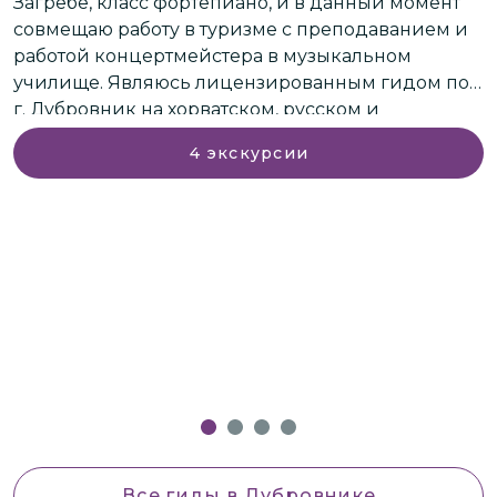
Загребе, класс фортепиано, и в данный момент
совмещаю работу в туризме с преподаванием и
работой концертмейстера в музыкальном
училище. Являюсь лицензированным гидом по
г. Дубровник на хорватском, русском и
английском языках, и в туризме работаю с 1999.г.
4
экскурсии
Все гиды
в Дубровнике