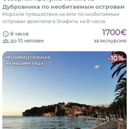
Дубровника по необитаемым островам
Морское путешествие на яхте по необитаемым
островам архипелага Элафиты на 8 часов
1700
€
8 часов
до 10
человек
за экскурсию
-
10
%
ИНДИВИДУАЛЬНАЯ
на машине гида