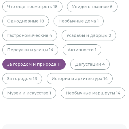
Что еще посмотреть
18
Увидеть главное
6
Однодневные
18
Необычные дома
1
Гастрономические
4
Усадьбы и дворцы
2
Переулки и улицы
14
Активности
1
За городом и природа
11
Дегустации
4
За городом
13
История и архитектура
14
Музеи и искусство
1
Необычные маршруты
14