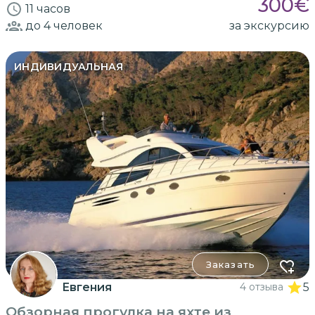
300
€
11 часов
до 4
человек
за экскурсию
ИНДИВИДУАЛЬНАЯ
Заказать
Евгения
4 отзыва
5
Обзорная прогулка на яхте из