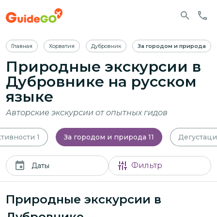
Главная
Хорватия
Дубровник
За городом и природа
Природные экскурсии в
Дубровнике
на русском
языке
Авторские экскурсии от опытных гидов
тивности
1
За городом и природа
11
Дегустац
Фильтр
Даты
Природные экскурсии в
Дубровнике