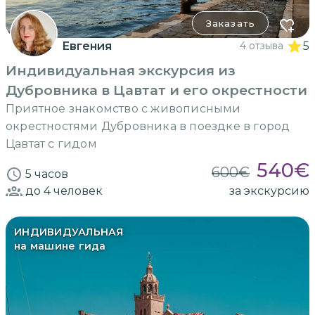
Заказать
Евгения
4 отзыва
5
Индивидуальная экскурсия из
Дубровника в Цавтат и его окрестности
Приятное знакомство с живописными
окрестностями Дубровника в поездке в город
Цавтат с гидом
540
€
600
€
5 часов
до 4
человек
за экскурсию
ИНДИВИДУАЛЬНАЯ
на машине гида