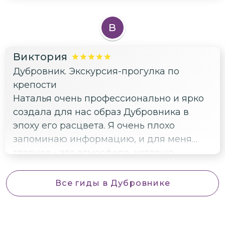
В
Виктория
Дубровник. Экскурсия-прогулка по
крепости
Наталья очень профессионально и ярко
создала для нас образ Дубровника в
эпоху его расцвета. Я очень плохо
запоминаю информацию, и для меня
главное - это атмосфера, которую
создает гид во время экскурсии.
Несмотря на жуткую жару, мы
Все гиды
в Дубровнике
совершенно не устали.