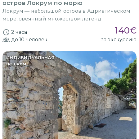
остров Локрум по морю
Локрум — небольшой остров в Адриатическом
море, овеянный множеством легенд
140
€
2 часа
до 10
человек
за экскурсию
ИНДИВИДУАЛЬНАЯ
пешком