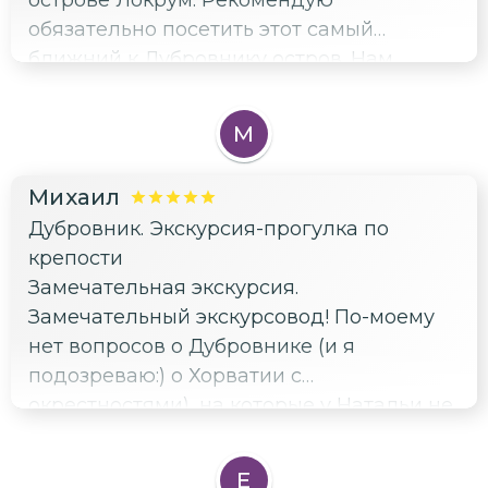
обязательно посетить этот самый
ближний к Дубровнику остров. Нам
понравился рассказ Натальи об истории
города и острова. Наталья — очень
М
ответственный, интересный человек.
Помимо исторических фактов, она
Михаил
рассказала нам о современной жизни
Дубровник. Экскурсия-прогулка по
Хорватии и Дубровника, дала советы, что
крепости
посмотреть самостоятельно, дала
Замечательная экскурсия.
рекомендации по подаркам и
Замечательный экскурсовод! По-моему
ресторанам.
нет вопросов о Дубровнике (и я
подозреваю:) о Хорватии с
окрестностями), на которые у Натальи не
было бы ответа. Кроме собственно
экскурсии мы получили очень много
Е