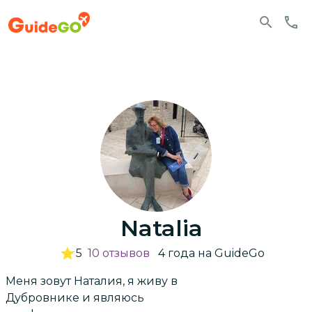
Natalia
5
10
отзывов
4
года
на GuideGo
Меня зовут Наталия, я живу в
Дубровнике и являюсь