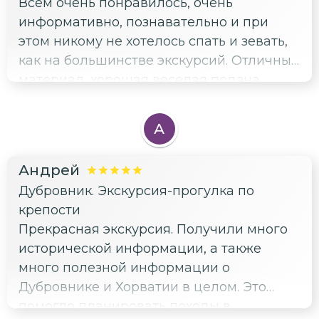
Всем очень понравилось, очень
информативно, познавательно и при
этом никому не хотелось спать и зевать,
как на большинстве экскурсий. Отличный
материал, хорошая веселая подача.
Наталья до экскурсии ответила на все
мои вопросы касательно бытовых
А
вопросов о Дубровнике, всегда была на
связи. Однозначно рекомендую!
Андрей
Дубровник. Экскурсия-прогулка по
крепости
Прекрасная экскурсия. Получили много
исторической информации, а также
много полезной информации о
Дубровнике и Хорватии в целом. Это
помогло планировать походы в