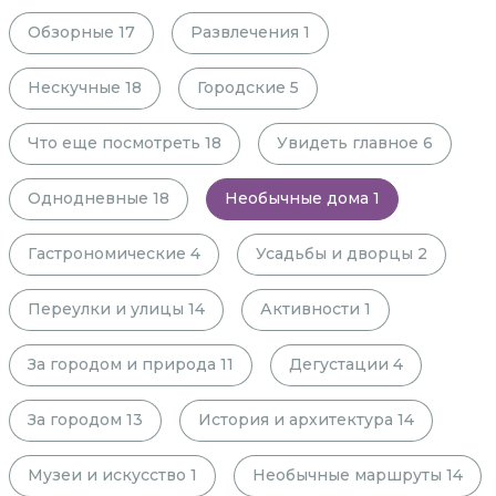
Обзорные
17
Развлечения
1
Нескучные
18
Городские
5
Что еще посмотреть
18
Увидеть главное
6
Однодневные
18
Необычные дома
1
Гастрономические
4
Усадьбы и дворцы
2
Переулки и улицы
14
Активности
1
За городом и природа
11
Дегустации
4
За городом
13
История и архитектура
14
Музеи и искусство
1
Необычные маршруты
14