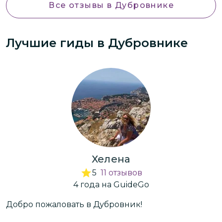
Все отзывы
в Дубровнике
Лучшие гиды
в Дубровнике
Хелена
5
11
отзывов
4
года
на GuideGo
Добро пожаловать в Дубровник!
М
я