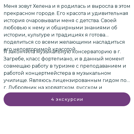
г
Меня зовут Хелена и я родилась и выросла в этом
с
прекрасном городе. Его красота и удивительная
п
история очаровывали меня с детства. Своей
n
любовью к нему и обширными знаниями об
истории, культуре и традициях я готова
С
поделиться со всеми желающими насладиться
и
его неповторимой красотой.
т
Я закончила музыкальную консерваторию в г.
о
Загребе, класс фортепиано, и в данный момент
совмещаю работу в туризме с преподаванием и
работой концертмейстера в музыкальном
училище. Являюсь лицензированным гидом по
г. Дубровник на хорватском, русском и
английском языках, и в туризме работаю с 1999.г.
4
экскурсии