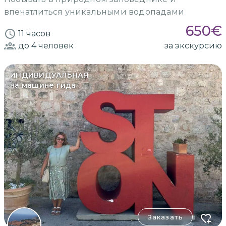
впечатлиться уникальными водопадами
650
€
11 часов
до 4
человек
за экскурсию
ИНДИВИДУАЛЬНАЯ
на машине гида
Заказать