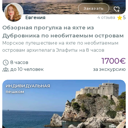
Заказать
Евгения
4 отзыва
5
Обзорная прогулка на яхте из
Дубровника по необитаемым островам
Морское путешествие на яхте по необитаемым
островам архипелага Элафиты на 8 часов
1700
€
8 часов
до 10
человек
за экскурсию
ИНДИВИДУАЛЬНАЯ
пешком