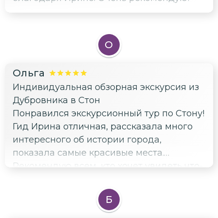
Большое спасибо за все! Будем Вас
рекомендовать всем, кто поедет в
Дубровник.
О
Ольга
Индивидуальная обзорная экскурсия из
Дубровника в Стон
Понравился экскурсионный тур по Стону!
Гид Ирина отличная, рассказала много
интересного об истории города,
показала самые красивые места.
Рекомендую всем, кто хочет увидеть что-
то необычное в Хорватии!
Б