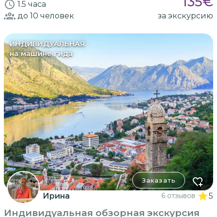
135
€
1.5 часа
до 10
человек
за экскурсию
ИНДИВИДУАЛЬНАЯ
на машине гида
Заказать
Ирина
6 отзывов
5
Индивидуальная обзорная экскурсия