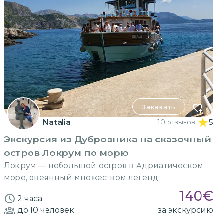
Заказать
Natalia
10 отзывов
5
Экскурсия из Дубровника на сказочный
остров Локрум по морю
Локрум — небольшой остров в Адриатическом
море, овеянный множеством легенд
140
€
2 часа
до 10
человек
за экскурсию