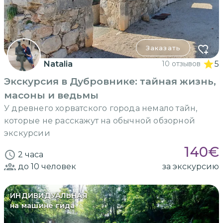
Заказать
Natalia
10 отзывов
5
Экскурсия в Дубровнике: тайная жизнь,
масоны и ведьмы
У древнего хорватского города немало тайн,
которые не расскажут на обычной обзорной
экскурсии
140
€
2 часа
до 10
человек
за экскурсию
ИНДИВИДУАЛЬНАЯ
на машине гида