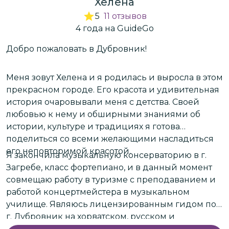
Хелена
5
11
отзывов
4
года
на GuideGo
Добро пожаловать в Дубровник!
М
я
г
Меня зовут Хелена и я родилась и выросла в этом
с
прекрасном городе. Его красота и удивительная
п
история очаровывали меня с детства. Своей
n
любовью к нему и обширными знаниями об
истории, культуре и традициях я готова
С
поделиться со всеми желающими насладиться
и
его неповторимой красотой.
т
Я закончила музыкальную консерваторию в г.
о
Загребе, класс фортепиано, и в данный момент
совмещаю работу в туризме с преподаванием и
работой концертмейстера в музыкальном
училище. Являюсь лицензированным гидом по
г. Дубровник на хорватском, русском и
английском языках, и в туризме работаю с 1999.г.