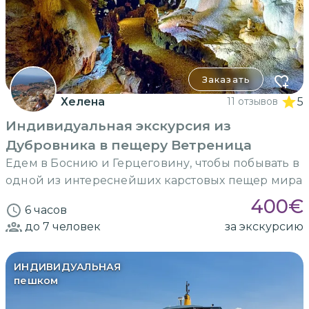
Заказать
Хелена
11 отзывов
5
Индивидуальная экскурсия из
Дубровника в пещеру Ветреница
Едем в Боснию и Герцеговину, чтобы побывать в
одной из интереснейших карстовых пещер мира
400
€
6 часов
до 7
человек
за экскурсию
ИНДИВИДУАЛЬНАЯ
пешком