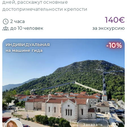
дней, расскажут основные
достопримечательности крепости
140
€
2 часа
до 10
человек
за экскурсию
-
10
%
ИНДИВИДУАЛЬНАЯ
на машине гида
Заказать