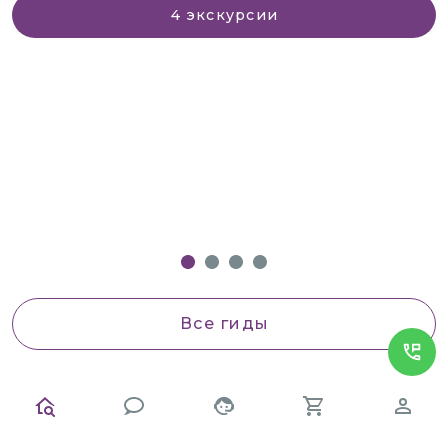
4
экскурсии
Все гиды
Экскурсии в Дубровнике:
откройте жемчужину