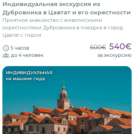
Индивидуальная экскурсия из
Дубровника в Цавтат и его окрестности
Приятное знакомство с живописными
окрестностями Дубровника в поездке в город
Цавтат с гидом
540
€
600
€
5 часов
до 4
человек
за экскурсию
ИНДИВИДУАЛЬНАЯ
на машине гида