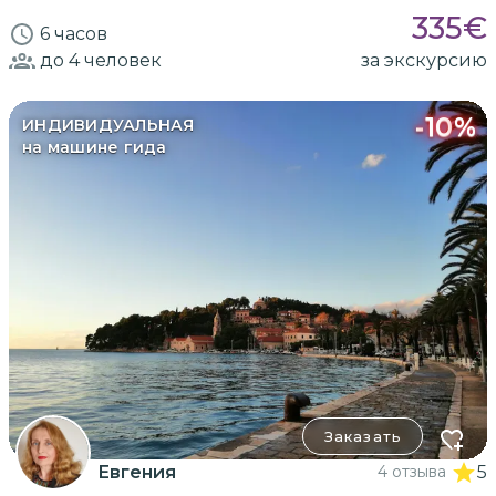
335
€
6 часов
до 4
человек
за экскурсию
-
10
%
ИНДИВИДУАЛЬНАЯ
на машине гида
Заказать
Евгения
4 отзыва
5