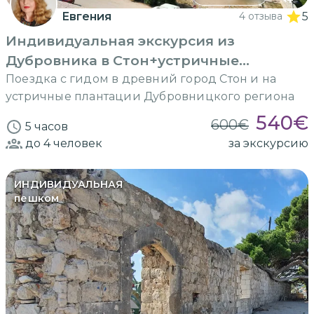
Евгения
4 отзыва
5
Индивидуальная экскурсия из
Дубровника в Стон+устричные
плантации
Поездка с гидом в древний город Стон и на
устричные плантации Дубровницкого региона
540
€
600
€
5 часов
до 4
человек
за экскурсию
ИНДИВИДУАЛЬНАЯ
пешком