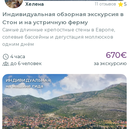
Хелена
11 отзывов
5
Индивидуальная обзорная экскурсия в
Стон и на устричную ферму
Самые длинные крепостные стены в Европе,
солевые бассейны и дегустация моллюсков
одним днём
670
€
4 часа
до 6
человек
за экскурсию
ИНДИВИДУАЛЬНАЯ
на машине гида