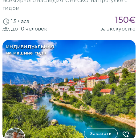
Всемирного наследия ЮНЕСКО, на прогулке с
гидом
150
€
1.5 часа
до 10
человек
за экскурсию
ИНДИВИДУАЛЬНАЯ
на машине гида
Заказать