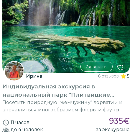
Заказать
Ирина
6 отзывов
5
Индивидуальная экскурсия в
национальный парк "Плитвицкие
озера"
Посетить природную "жемчужину" Хорватии и
впечатлиться многообразием флоры и фауны
935
€
11 часов
до 4
человек
за экскурсию