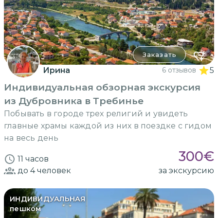
Заказать
Ирина
6 отзывов
5
Индивидуальная обзорная экскурсия
из Дубровника в Требинье
Побывать в городе трех религий и увидеть
главные храмы каждой из них в поездке с гидом
на весь день
300
€
11 часов
до 4
человек
за экскурсию
ИНДИВИДУАЛЬНАЯ
пешком