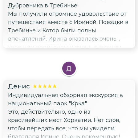
Дубровника в Требинье
Мы получили огромное удовольствие от
путешествия вместе с Ириной. Поездки в
Требинье и Котор были полны
впечатлений. Ирина оказалась очень
хорошим водителем и очень знающим
гидом. Кроме этого она еще и
обаятельный человек. Внимательна ко
Д
всем просьбам, замечательный
собеседник и с ней нам было очень
Денис
приятно и интересно. Нас было 2 пары и
Индивидуальная обзорная экскурсия в
транспорт был удобный. Ирина также
национальный парк "Крка"
взяла нас в хорошие и не дорогие
Это, действительно, одно из
рестораны в Требинье и в Которе, в
красивейших мест Хорватии. Нет слов,
кoтoрых мы познакомились с очень
чтобы передать все, что мы увидели
вкустной местной кухней. Ирина!
благодаря Ирине. Очень рекомендую!