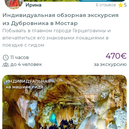
Ирина
6 отзывов
5
Индивидуальная обзорная экскурсия
из Дубровника в Мостар
Побывать в главном городе Герцеговины и
впечатлиться его знаковыми локациями в
поездке с гидом
470
€
11 часов
до 4
человек
за экскурсию
ИНДИВИДУАЛЬНАЯ
на машине гида