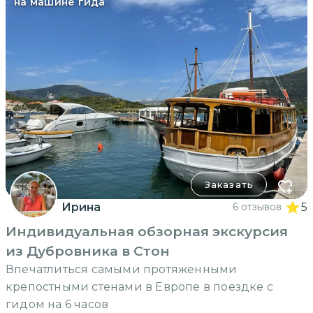
на машине гида
Заказать
Ирина
6 отзывов
5
Индивидуальная обзорная экскурсия
из Дубровника в Стон
Впечатлиться самыми протяженными
крепостными стенами в Европе в поездке с
гидом на 6 часов