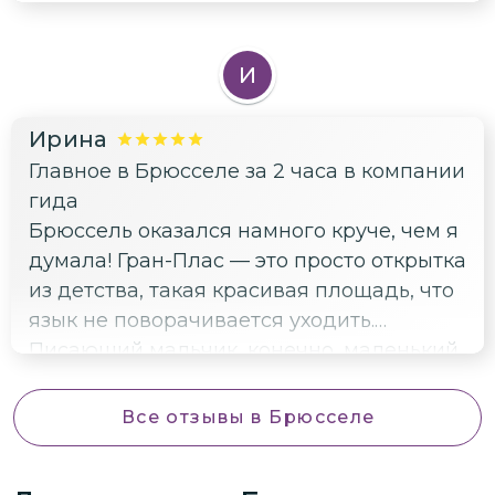
И
Ирина
Главное в Брюсселе за 2 часа в компании
гида
Брюссель оказался намного круче, чем я
думала! Гран-Плас — это просто открытка
из детства, такая красивая площадь, что
язык не поворачивается уходить.
Писающий мальчик, конечно, маленький,
но забавный, все равно сделали фото.
Ещё понравился Королевский дворец и
Все отзывы
в Брюсселе
музейный квартал. И да, шоколад
пробовали — это что-то невероятное,