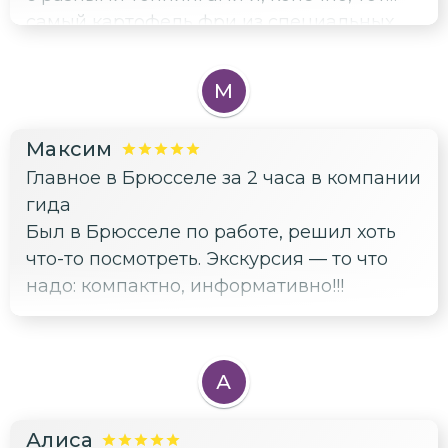
самый картофель фри из специальных
фритюрниц. Оказывается, его придумали
в Бельгии, а не во Франции, вот это
М
открытие! Ещё попробовали местное
пиво и узнали про траппистов. А между
Максим
делом прошлись по красивым улочкам,
Главное в Брюсселе за 2 часа в компании
посмотрели собор Святого Михаила.
гида
Очень крутой формат: и поесть вкусно, и
Был в Брюсселе по работе, решил хоть
город посмотреть. Ушла сытой и
что-то посмотреть. Экскурсия — то что
счастливой. Всем гурманам рекомендую!
надо: компактно, информативно!!!
А
Алиса