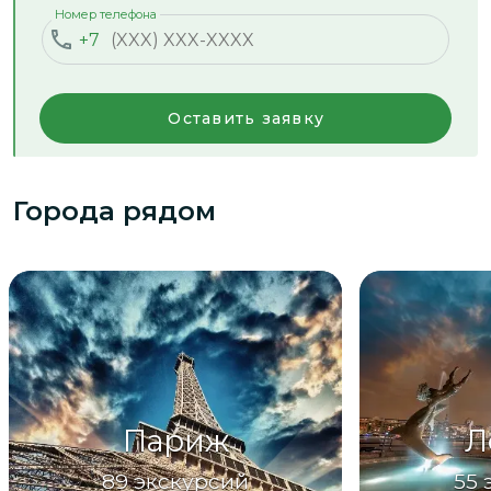
Номер телефона
+7
Оставить заявку
Города рядом
Париж
Л
89
экскурсий
55