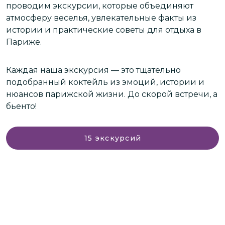
проводим экскурсии, которые объединяют
м
атмосферу веселья, увлекательные факты из
М
истории и практические советы для отдыха в
л
Париже.
н
м
Каждая наша экскурсия — это тщательно
подобранный коктейль из эмоций, истории и
Об
нюансов парижской жизни. До скорой встречи, а
сл
бьенто!
э
15
экскурсий