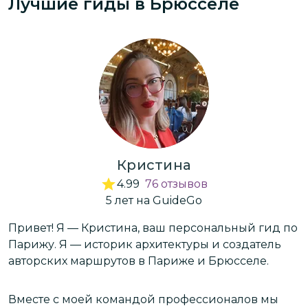
Лучшие гиды
в Брюсселе
местный правда лучший в мире. Ушли с
двумя пакетами сладостей 😊
Кристина
4.99
76
отзывов
5
лет
на GuideGo
Привет! Я — Кристина, ваш персональный гид по
Х
Парижу. Я — историк архитектуры и создатель
ж
авторских маршрутов в Париже и Брюсселе.
—
п
у
Вместе с моей командой профессионалов мы