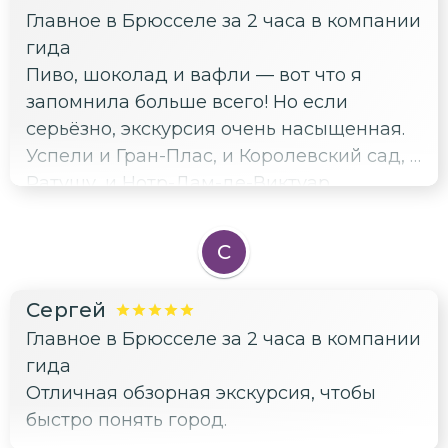
Главное в Брюсселе за 2 часа в компании
гида
Пиво, шоколад и вафли — вот что я
запомнила больше всего! Но если
серьёзно, экскурсия очень насыщенная.
Успели и Гран-Плас, и Королевский сад, и
Ратушу, и Нотр-Дам-де-Виктуар.
Понравилось, что не просто галопом по
Европе, а с историями про то, почему
С
Брюссель стал таким богатым. И
отдельное спасибо за совет, где брать
Сергей
настоящие бельгийские вафли —
Главное в Брюсселе за 2 часа в компании
пальчики оближешь!
гида
Отличная обзорная экскурсия, чтобы
быстро понять город.