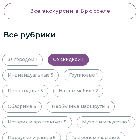
Все экскурсии
в Брюсселе
Все рубрики
За городом
1
Со скидкой
1
Индивидуальные
5
Групповые
1
Пешеходные
5
На автомобиле
2
Обзорные
6
Необычные маршруты
3
История и архитектура
5
Музеи и искусство
1
Переулки и улицы
5
Гастрономические
3