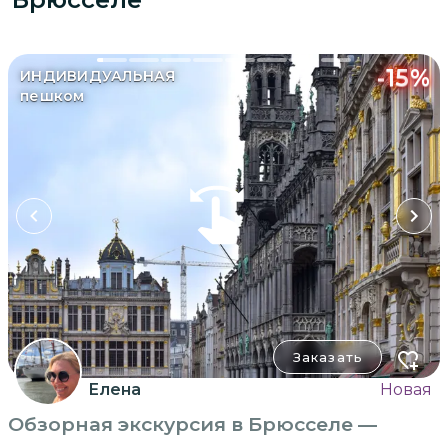
-
15
%
ИНДИВИДУАЛЬНАЯ
пешком
Заказать
Елена
Новая
Обзорная экскурсия в Брюсселе —