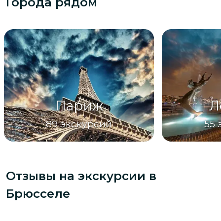
Города рядом
Париж
Л
89
экскурсий
55
Отзывы на экскурсии
в
Брюсселе