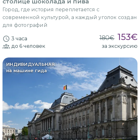
столице шоколада и пива
Город, где история переплетается с
современной культурой, а каждый уголок создан
для фотографий
153
€
180
€
3 часа
до 6
человек
за экскурсию
ИНДИВИДУАЛЬНАЯ
на машине гида