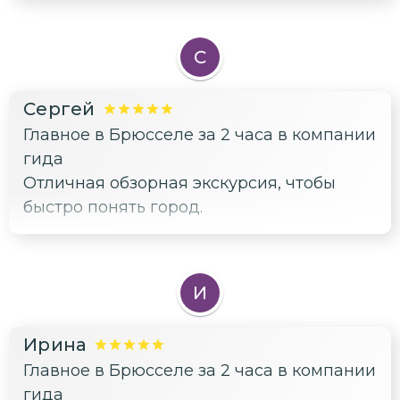
Понравилось, что не просто галопом по
Европе, а с историями про то, почему
С
Брюссель стал таким богатым. И
отдельное спасибо за совет, где брать
Сергей
настоящие бельгийские вафли —
Главное в Брюсселе за 2 часа в компании
пальчики оближешь!
гида
Отличная обзорная экскурсия, чтобы
быстро понять город.
И
Ирина
Главное в Брюсселе за 2 часа в компании
гида