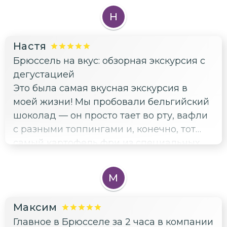
Н
Настя
Брюссель на вкус: обзорная экскурсия с
дегустацией
Это была самая вкусная экскурсия в
моей жизни! Мы пробовали бельгийский
шоколад — он просто тает во рту, вафли
с разными топпингами и, конечно, тот
самый картофель фри из специальных
фритюрниц. Оказывается, его придумали
в Бельгии, а не во Франции, вот это
М
открытие! Ещё попробовали местное
пиво и узнали про траппистов. А между
Максим
делом прошлись по красивым улочкам,
Главное в Брюсселе за 2 часа в компании
посмотрели собор Святого Михаила.