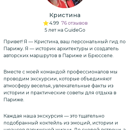
Кристина
4.99
76
отзывов
5
лет
на GuideGo
Привет! Я — Кристина, ваш персональный гид по
Х
Парижу. Я — историк архитектуры и создатель
ж
авторских маршрутов в Париже и Брюсселе.
—
п
у
Вместе с моей командой профессионалов мы
проводим экскурсии, которые объединяют
м
атмосферу веселья, увлекательные факты из
М
истории и практические советы для отдыха в
л
Париже.
н
м
Каждая наша экскурсия — это тщательно
подобранный коктейль из эмоций, истории и
Об
нюансов парижской жизни. До скорой встречи, а
сл