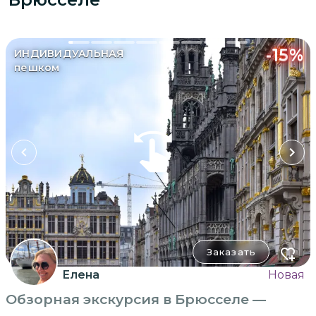
-
15
%
ИНДИВИДУАЛЬНАЯ
пешком
Заказать
Елена
Новая
Обзорная экскурсия в Брюсселе —