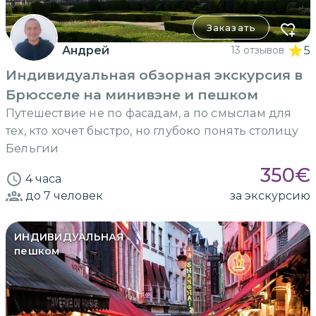
Заказать
Андрей
13 отзывов
5
Индивидуальная обзорная экскурсия в
Брюсселе на минивэне и пешком
Путешествие не по фасадам, а по смыслам для
тех, кто хочет быстро, но глубоко понять столицу
Бельгии
350
€
4 часа
до 7
человек
за экскурсию
ИНДИВИДУАЛЬНАЯ
пешком