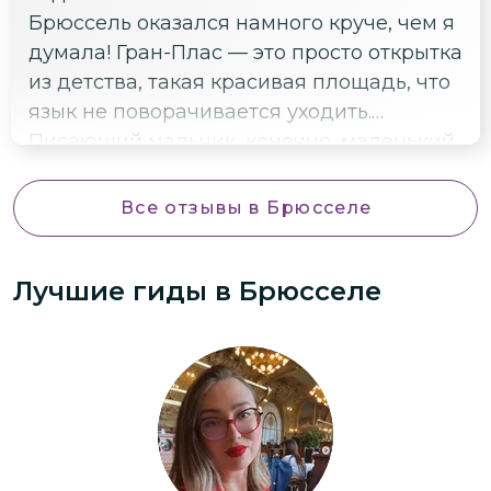
Брюссель оказался намного круче, чем я
думала! Гран-Плас — это просто открытка
из детства, такая красивая площадь, что
язык не поворачивается уходить.
Писающий мальчик, конечно, маленький,
но забавный, все равно сделали фото.
Ещё понравился Королевский дворец и
Все отзывы
в Брюсселе
музейный квартал. И да, шоколад
пробовали — это что-то невероятное,
Лучшие гиды
в Брюсселе
местный правда лучший в мире. Ушли с
двумя пакетами сладостей 😊