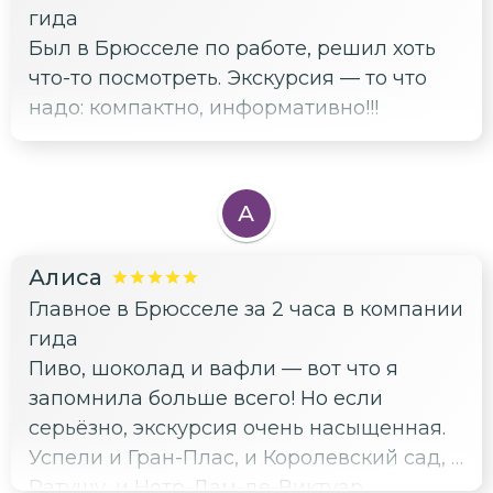
гида
Очень крутой формат: и поесть вкусно, и
Был в Брюсселе по работе, решил хоть
город посмотреть. Ушла сытой и
что-то посмотреть. Экскурсия — то что
счастливой. Всем гурманам рекомендую!
надо: компактно, информативно!!!
А
Алиса
Главное в Брюсселе за 2 часа в компании
гида
Пиво, шоколад и вафли — вот что я
запомнила больше всего! Но если
серьёзно, экскурсия очень насыщенная.
Успели и Гран-Плас, и Королевский сад, и
Ратушу, и Нотр-Дам-де-Виктуар.