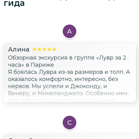
гида
Рекомендуем всем посетить!
А
Алина
Обзорная экскурсия в группе «Лувр за 2
часа» в Париже
Я боялась Лувра из-за размеров и толп. А
оказалось комфортно, интересно, без
нервов. Мы успели и Джоконду, и
Венеру, и Микеланджело. Особенно меня
впечатлили скульптуры , они живые,
прямо дышат. И подземелья Лувра там
холодно, темно и чувствуется дух
Средневековья. А потом мы вышли в
С
парадные залы, и я представила, как
здесь блистали короли. Контраст