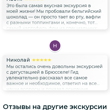
Это была самая вкусная экскурсия в
моей жизни! Мы пробовали бельгийский
шоколад — он просто тает во рту, вафли
с разными топпингами и, конечно, тот
самый картофель фри из специальных
фритюрниц. Оказывается, его придумали
в Бельгии, а не во Франции, вот это
открытие! Ещё попробовали местное
Н
пиво и узнали про траппистов. А между
делом прошлись по красивым улочкам,
Николай
посмотрели собор Святого Михаила.
Мы остались очень довольны экскурсией
Очень крутой формат: и поесть вкусно, и
с дегустацией в Брюсселе! Гид
город посмотреть. Ушла сытой и
увлекательно рассказал все самое
счастливой. Всем гурманам рекомендую!
важное и необходимое, ответил на все
наши вопросы и показал основные
достопримечательности города.
Экскурсия была очень интересной и
Отзывы на другие экскурсии
принесла нам большое удовольствие.