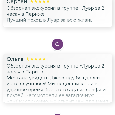
Сергей
невероятный. Обязательно приду ещё,
Обзорная экскурсия в группе «Лувр за 2
теперь я Лувр не боюсь, я его полюбила.
часа» в Париже
Лучший поход в Лувр за всю жизнь.
О
Ольга
Обзорная экскурсия в группе «Лувр за 2
часа» в Париже
Мечтала увидеть Джоконду без давки —
и это случилось! Мы подошли к ней в
удобное время, без этого ада из селфи и
локтей. Рассмотрели её загадочную
улыбку спокойно. Но открытием для меня
стали античные скульптуры. Венера
Милосская — она такая живая, тёплая,