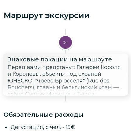
Маршрут экскурсии
3ч
Знаковые локации на маршруте
Перед вами предстанут: Галереи Короля
и Королевы, объекты под охраной
ЮНЕСКО, "чрево Брюсселя" (Rue des
Bouchers), главный бельгийский храм —
собор Святых Михаила и Гудулы
(Cathédrale Saints-Michel-et-Gudule),
Центральная площадь Grand Place,
Обязательные расходы
Писающая девочка, Дома гильдий,
Delirium Village + рестораны с
Дегустация, с чел.
-
15
€
классической бельгийской кухней.