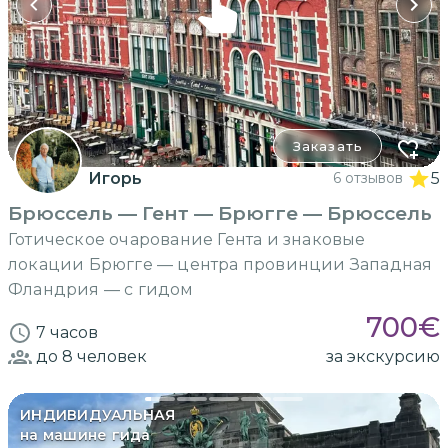
Заказать
Игорь
6 отзывов
5
Брюссель — Гент — Брюгге — Брюссель
Готическое очарование Гента и знаковые
локации Брюгге — центра провинции Западная
Фландрия — с гидом
700
€
7 часов
до 8
человек
за экскурсию
ИНДИВИДУАЛЬНАЯ
на машине гида