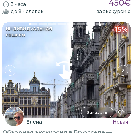
450
€
3 часа
до 8
человек
за экскурсию
-
15
%
ИНДИВИДУАЛЬНАЯ
пешком
Заказать
Елена
Новая
Обзорная экскурсия в Брюсселе —