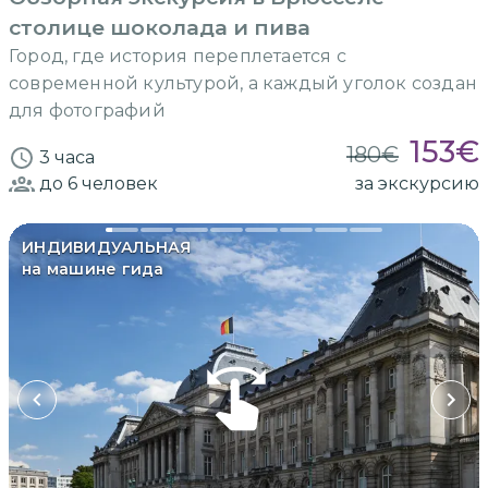
столице шоколада и пива
Город, где история переплетается с
современной культурой, а каждый уголок создан
для фотографий
153
€
180
€
3 часа
до 6
человек
за экскурсию
ИНДИВИДУАЛЬНАЯ
на машине гида