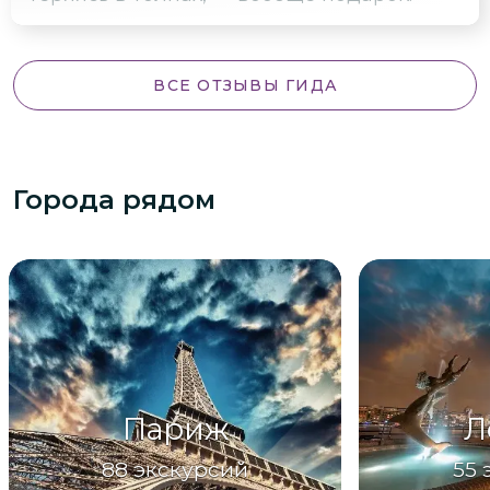
ВСЕ ОТЗЫВЫ ГИДА
Города рядом
Париж
Л
88
экскурсий
55