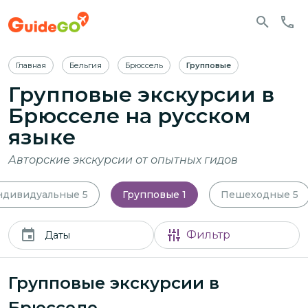
Главная
Бельгия
Брюссель
Групповые
Групповые экскурсии в
Брюсселе
на русском
языке
Авторские экскурсии от опытных гидов
ндивидуальные
5
Групповые
1
Пешеходные
5
Фильтр
Даты
Групповые экскурсии в
Брюсселе