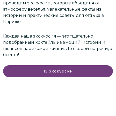
проводим экскурсии, которые объединяют
м
атмосферу веселья, увлекательные факты из
М
истории и практические советы для отдыха в
л
Париже.
н
м
Каждая наша экскурсия — это тщательно
подобранный коктейль из эмоций, истории и
Об
нюансов парижской жизни. До скорой встречи, а
сл
бьенто!
э
15
экскурсий