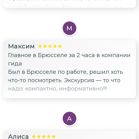
самый картофель фри из специальных
фритюрниц. Оказывается, его придумали
в Бельгии, а не во Франции, вот это
М
открытие! Ещё попробовали местное
пиво и узнали про траппистов. А между
Максим
делом прошлись по красивым улочкам,
Главное в Брюсселе за 2 часа в компании
посмотрели собор Святого Михаила.
гида
Очень крутой формат: и поесть вкусно, и
Был в Брюсселе по работе, решил хоть
город посмотреть. Ушла сытой и
что-то посмотреть. Экскурсия — то что
счастливой. Всем гурманам рекомендую!
надо: компактно, информативно!!!
А
Алиса