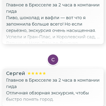
Главное в Брюсселе за 2 часа в компании
гида
Пиво, шоколад и вафли — вот что я
запомнила больше всего! Но если
серьёзно, экскурсия очень насыщенная.
Успели и Гран-Плас, и Королевский сад, и
Ратушу, и Нотр-Дам-де-Виктуар.
Понравилось, что не просто галопом по
Европе, а с историями про то, почему
С
Брюссель стал таким богатым. И
отдельное спасибо за совет, где брать
Сергей
настоящие бельгийские вафли —
Главное в Брюсселе за 2 часа в компании
пальчики оближешь!
гида
Отличная обзорная экскурсия, чтобы
быстро понять город.