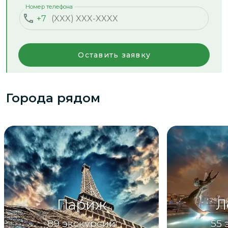
Номер телефона
+7
Оставить заявку
Города рядом
Париж
Л
89
экскурсий
55