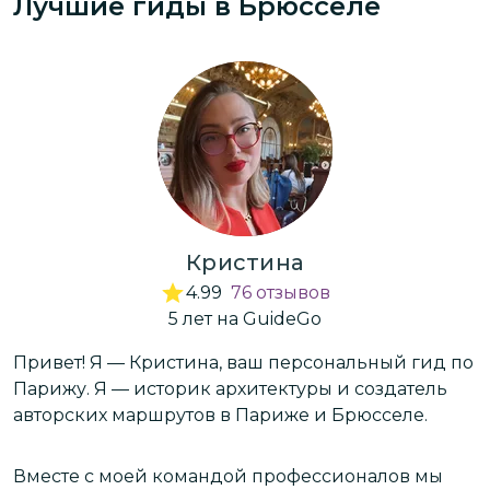
Лучшие гиды
в Брюсселе
местный правда лучший в мире. Ушли с
двумя пакетами сладостей 😊
Кристина
4.99
76
отзывов
5
лет
на GuideGo
Привет! Я — Кристина, ваш персональный гид по
Х
Парижу. Я — историк архитектуры и создатель
ж
авторских маршрутов в Париже и Брюсселе.
—
п
у
Вместе с моей командой профессионалов мы