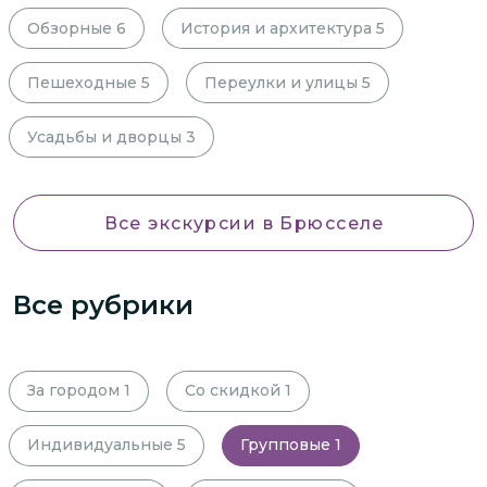
Обзорные
6
История и архитектура
5
Пешеходные
5
Переулки и улицы
5
Усадьбы и дворцы
3
Все экскурсии
в Брюсселе
Все рубрики
За городом
1
Со скидкой
1
Индивидуальные
5
Групповые
1