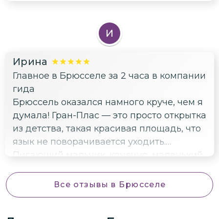
И
Ирина
Главное в Брюсселе за 2 часа в компании
гида
Брюссель оказался намного круче, чем я
думала! Гран-Плас — это просто открытка
из детства, такая красивая площадь, что
язык не поворачивается уходить.
Писающий мальчик, конечно, маленький,
но забавный, все равно сделали фото.
Ещё понравился Королевский дворец и
Все отзывы
в Брюсселе
музейный квартал. И да, шоколад
пробовали — это что-то невероятное,