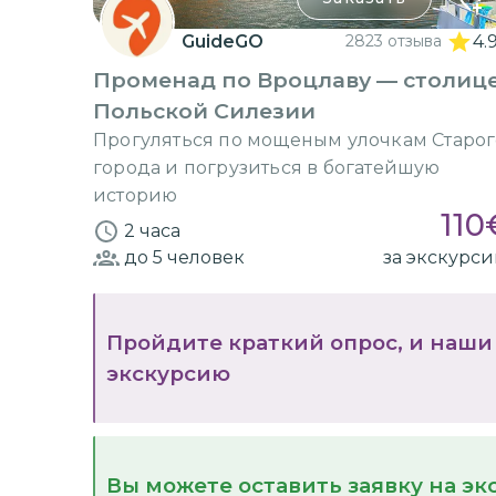
GuideGO
2823 отзыва
4.
Променад по Вроцлаву — столиц
Польской Силезии
Прогуляться по мощеным улочкам Старог
города и погрузиться в богатейшую
историю
110
2 часа
до 5
человек
за экскурс
Пройдите краткий опрос, и наши
экскурсию
Вы можете оставить заявку на э