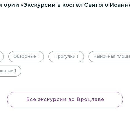
егории «Экскурсии в костел Святого Иоанн
Обзорные
1
Прогулки
1
Рыночная площ
льные
1
Все экскурсии
во Вроцлаве