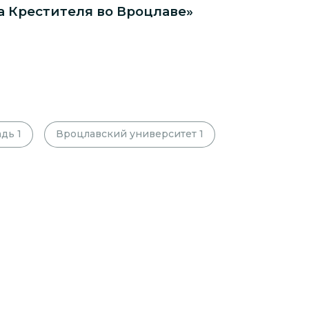
а Крестителя во Вроцлаве»
адь
1
Вроцлавский университет
1