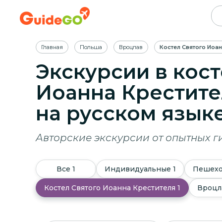
Главная
Польша
Вроцлав
Костел Святого Иоан
Экскурсии в кост
Иоанна Крестите
на русском язык
Авторские экскурсии от опытных г
Все
1
Индивидуальные
1
Пешех
Костел Святого Иоанна Крестителя
1
Вроцл