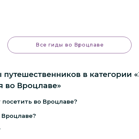
Все гиды
во Вроцлаве
 путешественников в категории «
я во Вроцлаве»
т посетить во Вроцлаве?
 Вроцлаве?
?