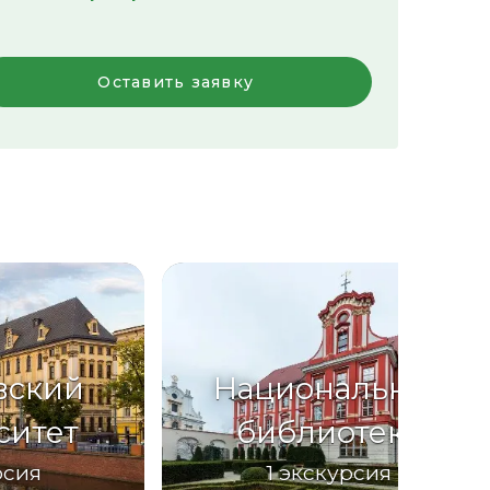
Оставить заявку
вский
Национальная
ситет
библиотека
рсия
1
экскурсия