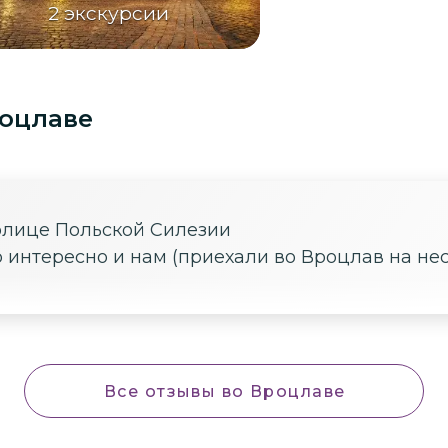
2
экскурсии
роцлаве
олице Польской Силезии
ло интересно и нам (приехали во Вроцлав на не
Все отзывы
во Вроцлаве