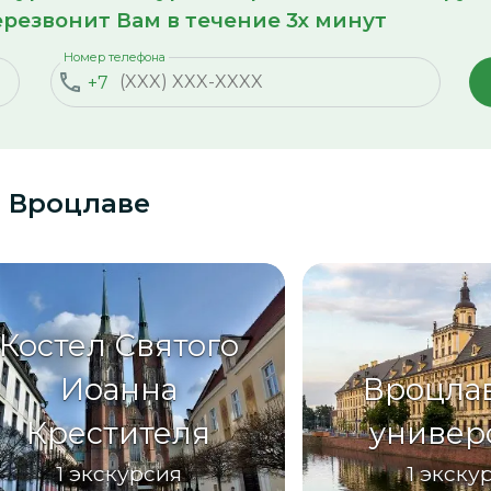
резвонит Вам в течение 3х минут
Номер телефона
+7
о Вроцлаве
Костел Святого
Иоанна
Вроцла
Крестителя
универ
1
экскурсия
1
экску