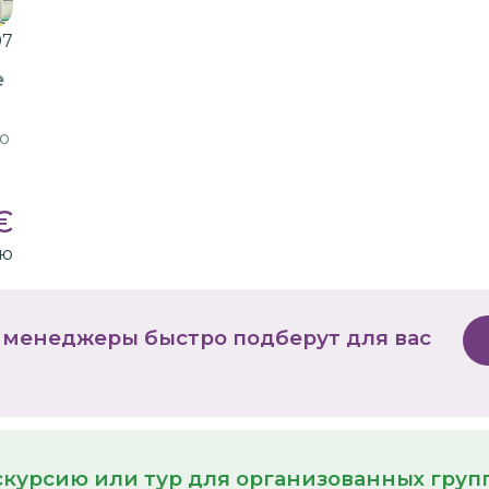
97
е
о
€
ию
 менеджеры быстро подберут для вас
кскурсию или тур для организованных гру