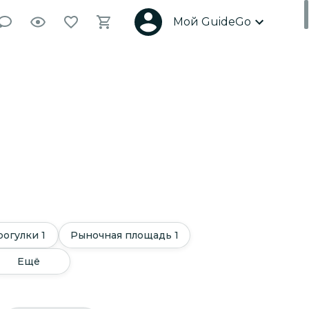
Мой GuideGo
рогулки
1
Рыночная площадь
1
Ещё