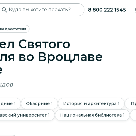
8 800 222 1545
на Крестителя
ел Святого
ля во Вроцлаве
е
идов
одные
1
Обзорные
1
История и архитектура
1
П
авский университет
1
Национальная библиотека
1