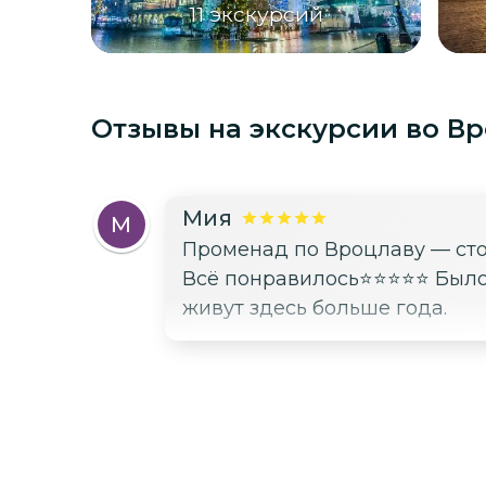
11
экскурсий
Отзывы на экскурсии
во В
Мия
М
Променад по Вроцлаву — ст
Всё понравилось⭐️⭐️⭐️⭐️⭐️ Бы
живут здесь больше года.