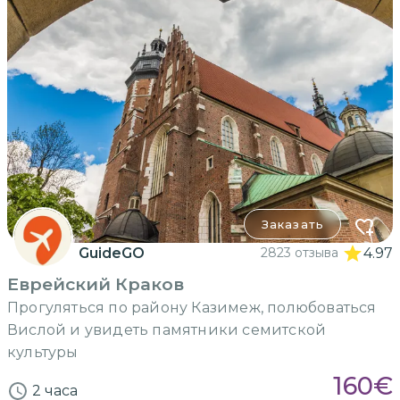
Заказать
GuideGO
2823 отзыва
4.97
Еврейский Краков
Прогуляться по району Казимеж, полюбоваться
Вислой и увидеть памятники семитской
культуры
160
€
2 часа