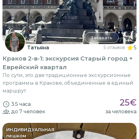
Заказать
Татьяна
5 отзывов
5
Краков 2-в-1: экскурсия Старый город +
Еврейский квартал
По сути, это две традиционные экскурсионные
программы в Кракове, объединенные в единый
маршрут
25
€
3.5 часа
до 7
человек
за человека
ИНДИВИДУАЛЬНАЯ
пешком