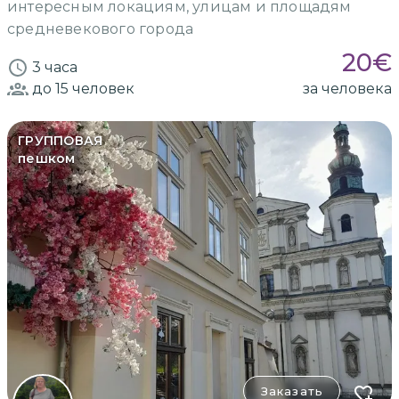
интересным локациям, улицам и площадям
средневекового города
20
€
3 часа
до 15
человек
за человека
ГРУППОВАЯ
пешком
Заказать