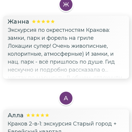
Ж
Жанна
Экскурсия по окрестностям Кракова:
замки, парк и форель на гриле
Локации супер! Очень живописные,
колоритные, атмосферные) И замки, и
нац. парк - всё пришлось по душе. Гид
нескучно и подробно рассказала о
местах по маршруту. В общем, отдохнули
и расширили кругозор. Спасибо🤝🙏💋
А
Алла
Краков 2-в-1: экскурсия Старый город +
Еврейский квартал