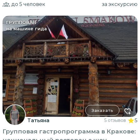
до 5
человек
за экскурсию
ГРУППОВАЯ
на машине гида
Заказать
Татьяна
5 отзывов
5
Групповая гастропрограмма в Кракове:
национальный ресторан с шоу