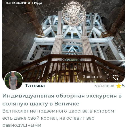
на машине гида
Заказать
Татьяна
5 отзывов
5
Индивидуальная обзорная экскурсия в
соляную шахту в Величке
Великолепие подземного царства, в котором
есть даже свой костел, не оставит вас
равнодушными