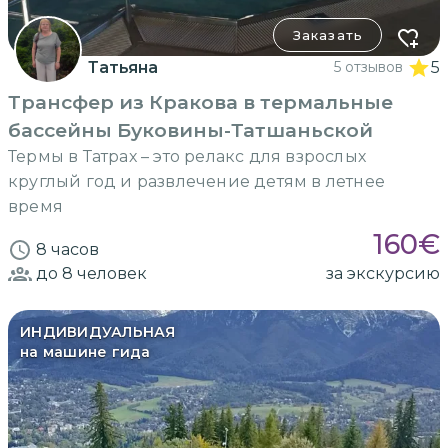
Заказать
Татьяна
5 отзывов
5
Трансфер из Кракова в термальные
бассейны Буковины-Татшаньской
Термы в Татрах – это релакс для взрослых
круглый год и развлечение детям в летнее
время
160
€
8 часов
до 8
человек
за экскурсию
ИНДИВИДУАЛЬНАЯ
на машине гида