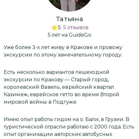
Татьяна
5
5
отзывов
5
лет
на GuideGo
Уже более 3-х лет живу в Кракове и провожу
У
экскурсии по этому замечательному городу.
э
Есть несколько вариантов пешеходной
Е
экскурсии по Кракову — Старый город,
э
королевский Вавель, еврейский квартал
к
Казимеж, еврейское гетто во время Второй
К
мировой войны в Подгуже.
м
Имею опыт работы гидом на о. Бали, в Грузии. В
И
ть
туристической отрасли работаю с 2000 года. Есть
т
опыт организации авторских автобусных
о