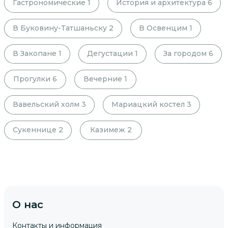
Гастрономические
1
История и архитектура
6
В Буковину-Татшаньску
2
В Освенцим
1
В Закопане
1
Дегустации
1
За городом
6
Прогулки
6
Вечерние
1
Вавельский холм
3
Мариацкий костел
3
Сукеннице
2
Казимеж
2
О нас
Контакты и информация