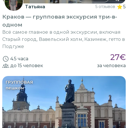
Татьяна
5 отзывов
5
Краков — групповая экскурсия три-в-
одном
Всё самое главное в одной экскурсии, включая
Старый город, Вавельский холм, Казимеж, гетто в
Подгуже
27
€
4.5 часа
до 15
человек
за человека
ГРУППОВАЯ
пешком