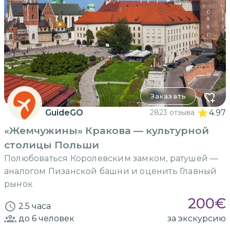
Заказать
GuideGO
2823 отзыва
4.97
«Жемчужины» Кракова — культурной
столицы Польши
Полюбоваться Королевским замком, ратушей —
аналогом Пизанской башни и оценить Главный
рынок
200
€
2.5 часа
до 6
человек
за экскурсию