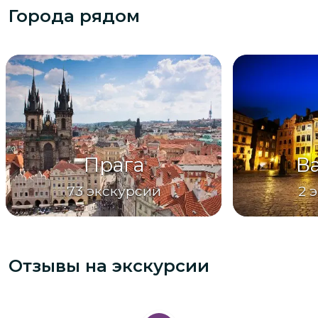
Города рядом
Прага
В
73
экскурсии
2
э
Отзывы на экскурсии