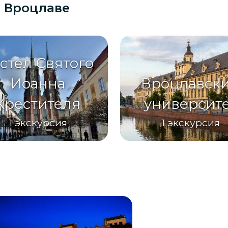
о Вроцлаве
стел Святого
Иоанна
Вроцлавск
Крестителя
университ
1
экскурсия
1
экскурсия