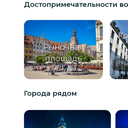
Достопримечательности
в
Ко
Рыночная
площадь
1
экскурсия
Города рядом