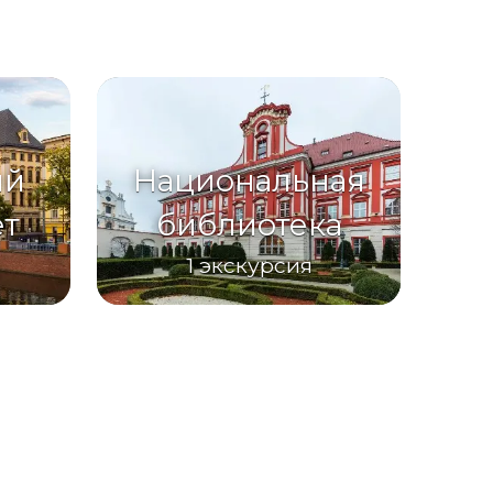
ий
Национальная
ет
библиотека
1
экскурсия