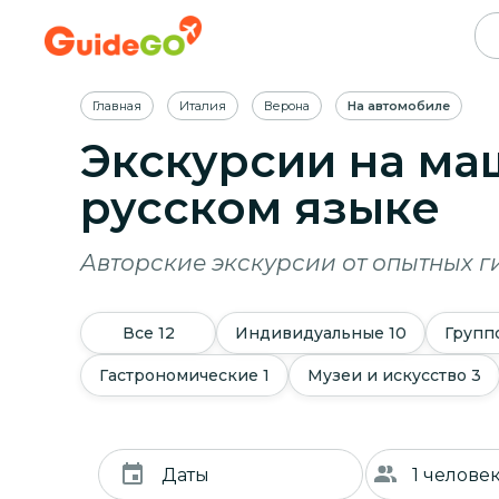
Главная
Италия
Верона
На автомобиле
Экскурсии на ма
русском языке
Авторские экскурсии от опытных г
Все
12
Индивидуальные
10
Групп
Гастрономические
1
Музеи и искусство
3
Даты