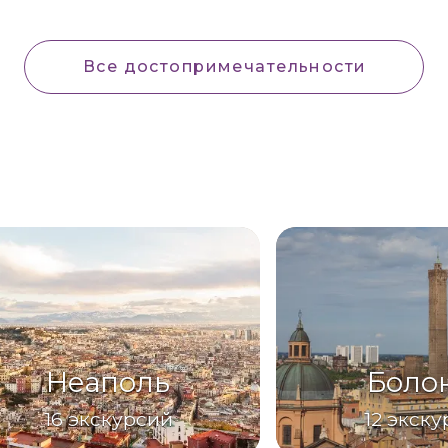
Все достопримечательности
Неаполь
Боло
16
экскурсий
12
экску