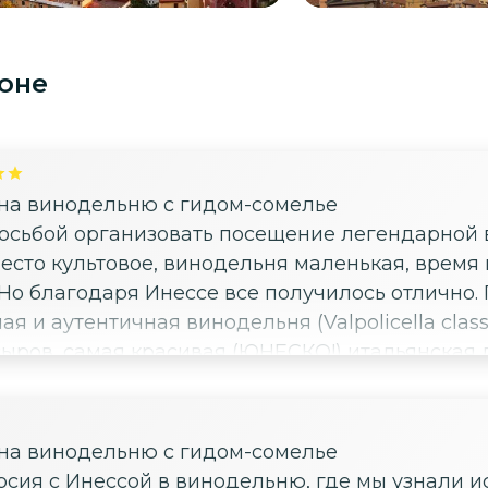
оне
 на винодельню с гидом-сомелье
осьбой организовать посещение легендарной ви
есто культовое, винодельня маленькая, время
. Но благодаря Инессе все получилось отлично.
я и аутентичная винодельня (Valpolicella clas
ыров, самая красивая (ЮНЕСКО!) итальянская 
и LUGANA (D.O.G). и ароматнейшим оливковым
ой. P. S. Обаяние, чувство юмора и дружелюбие
 на винодельню с гидом-сомелье
урсия с Инессой в винодельню, где мы узнали