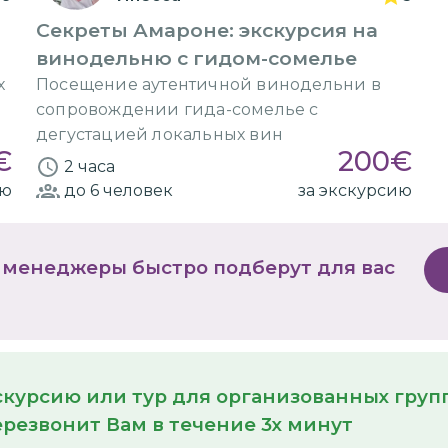
Секреты Амароне: экскурсия на
винодельню с гидом-сомелье
х
Посещение аутентичной винодельни в
сопровождении гида-сомелье с
дегустацией локальных вин
€
200
€
2 часа
ию
до 6
человек
за экскурсию
 менеджеры быстро подберут для вас
кскурсию или тур для организованных гру
резвонит Вам в течение 3х минут