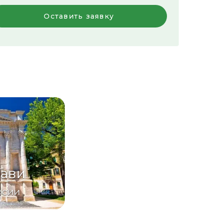
Оставить заявку
Гави
рсии