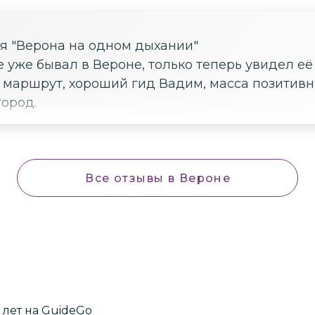
ия "Верона на одном дыхании"
е уже бывал в Вероне, только теперь увидел её
 маршрут, хороший гид Вадим, масса позитивн
город.
Все отзывы
в Вероне
лет
на GuideGo