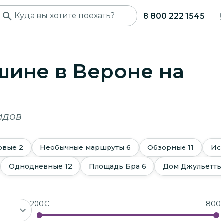
8 800 222 1545
шине в Вероне
на
идов
овые
2
Необычные маршруты
6
Обзорные
11
Ис
Однодневные
12
Площадь Бра
6
Дом Джульетт
200
€
800