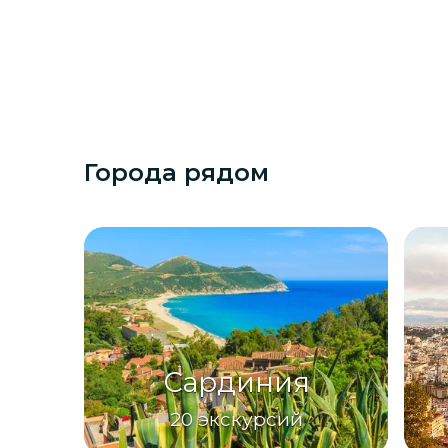
Города рядом
Сардиния
20
экскурсий