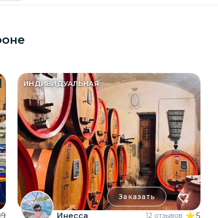
Сентябрь 2026
роне
Пн
Вт
Ср
Чт
Пт
Сб
Вс
1
2
3
4
5
6
ИНДИВИДУАЛЬНАЯ
7
8
9
10
11
12
13
14
15
16
17
18
19
20
21
22
23
24
25
26
27
28
29
30
Заказать
99
Инесса
12 отзывов
5