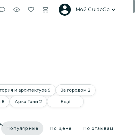
Мой GuideGo
тория и архитектура
9
За городом
2
ы
8
Арка Гави
2
Ещё
€
Популярные
По цене
По отзывам