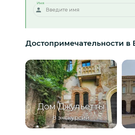
Имя
Достопримечательности
в 
Дом Джульетты
8
экскурсий