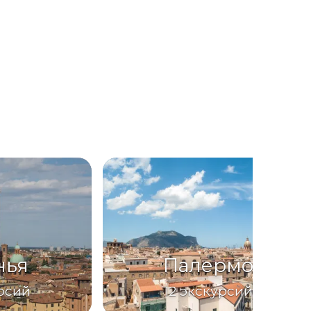
нья
Палермо
рсий
12
экскурсий