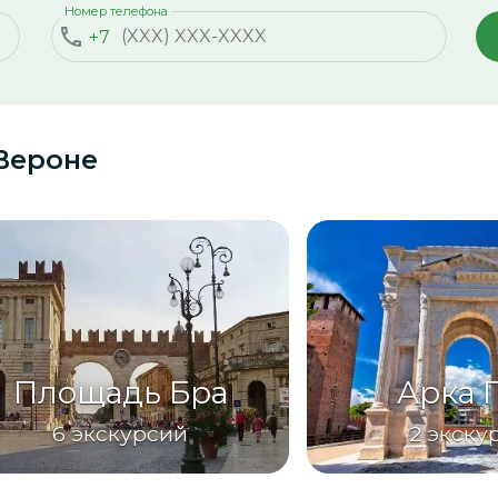
Номер телефона
+7
Вероне
Площадь Бра
Арка 
6
экскурсий
2
экску