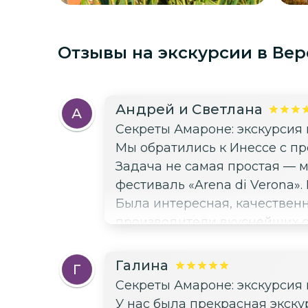
Отзывы на экскурсии
в Вер
Андрей и Светлана
А
Секреты Амароне: экскурсия
Мы обратились к Инессе с пр
Задача не самая простая — м
фестиваль «Arena di Verona»
Была интересная, качественна
производители вкуснейших с
великолепными белыми винам
попробовали на вкус с Инесс
Галина
Г
Секреты Амароне: экскурсия
У нас была прекрасная экск