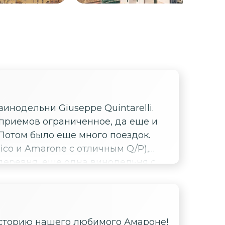
нодельни Giuseppe Quintarelli.
 приемов ограниченное, да еще и
 Потом было еще много поездок.
sico и Amarone с отличным Q/P),
деревня, еще одна винодельня с
 маслом. Все это мы увидели и
 — 150%
 историю нашего любимого Амароне!