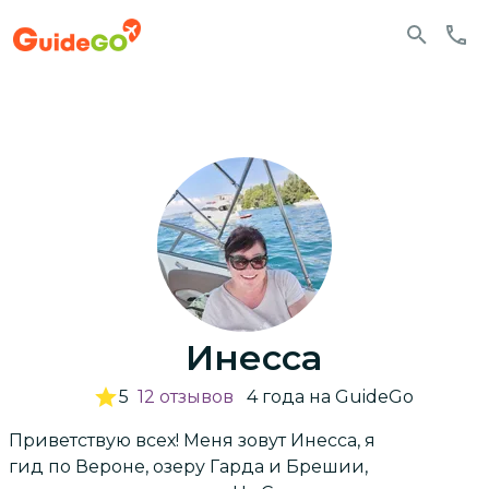
Инесса
5
12
отзывов
4
года
на GuideGo
Приветствую всех! Меня зовут Инесса, я
гид по Вероне, озеру Гарда и Брешии,