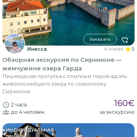
Заказать
Инесса
4 отзыва
5
Обзорная экскурсия по Сирмионе —
жемчужине озера Гарда
Пешеходная прогулка с опытным гидом вдоль
живописнейшего озера по сказочному
Сирмионе
160
€
2 часа
до 4
человек
за экскурсию
ИНДИВИДУАЛЬНАЯ
пешком