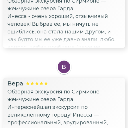
Обзорная экскурсия по Сирмионе —
есть вопросы, то всё более подробно
жемчужине озера Гарда
рассказывается. Профи! Но, главное, что
Инесса - очень хороший, отзывчивый
пришлось обратиться за помощью на
человек! Выбрав ее, мы ничуть не
следующий день после проведения
ошиблись, она стала нашим другом, и
экскурсии. В машине пробило колесо. С
как будто мы ее уже давно знали, любой
удовольствием помогла! Спасибо!
вопрос, любая проблема (даже не
проблема) - она охотно подключается и
решает. Она для нас была не гидом, а
В
нашей подругой, которая давно
переехала в Дезенцано и теперь все
Вера
знает и нас ненавязчиво ведет по
Обзорная экскурсия по Сирмионе —
знакомым и безумно красивым местам.
жемчужине озера Гарда
Спасибо тебе большое, Инесса!!!
Интереснейшая экскурсия по
великолепному городу! Инесса —
профессиональный, эрудированный,