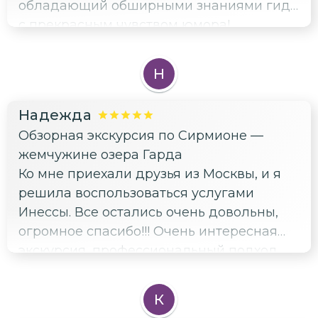
обладающий обширными знаниями гид,
с прекрасным чувством юмора!
Экскурсия живая, с интересными
подробностями, а не только лишь сухими
Н
фактами. Всегда радуют новые знания о
каких-то, казалось бы, давно известных
Надежда
фактах. Сирмионе прекрасен, но в
Обзорная экскурсия по Сирмионе —
компании с Инессой — это любовь на
жемчужине озера Гарда
долгие годы! Однозначно рекомендую!
Ко мне приехали друзья из Москвы, и я
решила воспользоваться услугами
Инессы. Все остались очень довольны,
огромное спасибо!!! Очень интересная
экскурсия, профессиональный подход,
энтузиазм, отличное знание истории и
много интересных подробностей.
К
Настоятельно рекомендую!!! Bravо!!! ❤️