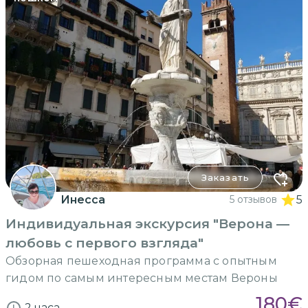
Заказать
Инесса
5 отзывов
5
Индивидуальная экскурсия "Верона —
любовь с первого взгляда"
Обзорная пешеходная программа с опытным
гидом по самым интересным местам Вероны
180
€
2 часа