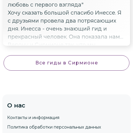
любовь с первого взгляда"
нашим друзьям, которые собираются
Хочу сказать большой спасибо Инессе. Я
посетить Верону, обращаться к Инессе.
с друзьями провела два потрясающих
Желаем Инессе успехов в ее
дня. Инесса - очень знающий гид и
деятельности.
прекрасный человек. Она показала нам
Верону и Сирмионе так, что мы
влюбились в эти замечательные места и
обязательно вернемся обратно. Большое
Все гиды
в Сирмионе
спасибо, Инесса!
О нас
Контакты и информация
Политика обработки персональных данных