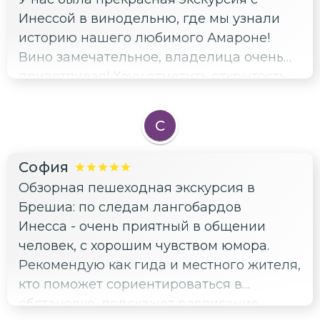
вкуснейших сыров, самая красивая
Инессой в винодельню, где мы узнали
(ЮНЕСКО!) итальянская деревня, еще
историю нашего любимого Амароне!
одна винодельня с великолепными
Вино замечательное, владелица очень
белыми винами LUGANA (D.O.G). и
приветливая! Хочу отметить открытость,
ароматнейшим оливковым маслом. Все
доброжелательность Инессы —
это мы увидели и попробовали на вкус с
настоящее удовольствие получили от
Инессой. P. S. Обаяние, чувство юмора и
С
общения!
дружелюбие — 150%
София
Обзорная пешеходная экскурсия в
Брешиа: по следам лангобардов
Инесса - очень приятный в общении
человек, с хорошим чувством юмора.
Рекомендую как гида и местного жителя,
кто поможет сориентироваться в
обстановке, подскажет расписание