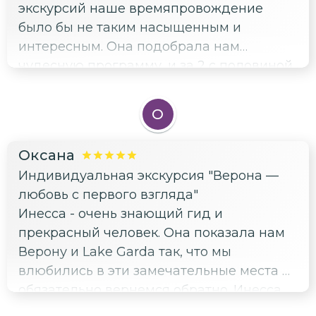
экскурсий наше времяпровождение
было бы не таким насыщенным и
интересным. Она подобрала нам
чудесную программу, и за 2 с половиной
дня мы успели много посмотреть,
попробовать, увидеть. Все наши
О
пожелания были учтены, все четко
организовано, никаких претензий.
Оксана
Который раз убеждаюсь, что если
Индивидуальная экскурсия "Верона —
воспользоваться услугами частного гида,
любовь с первого взгляда"
то отдых проходит значительно
Инесса - очень знающий гид и
эффективней и интересней. Спасибо и до
прекрасный человек. Она показала нам
новой встречи!
Верону и Lake Garda так, что мы
влюбились в эти замечательные места и
обязательно вернемся обратно. Инесса
не только великолепно организовала