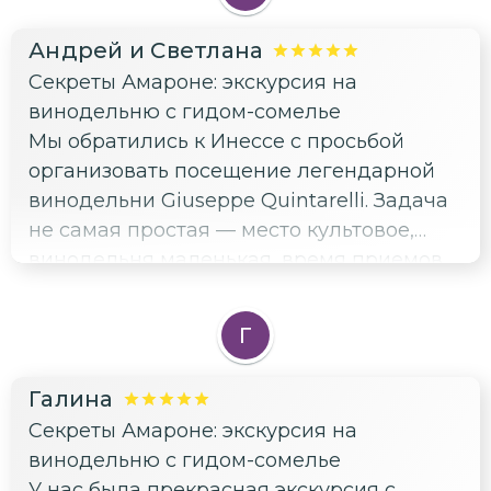
Андрей и Светлана
Секреты Амароне: экскурсия на
винодельню с гидом-сомелье
Мы обратились к Инессе с просьбой
организовать посещение легендарной
винодельни Giuseppe Quintarelli. Задача
не самая простая — место культовое,
винодельня маленькая, время приемов
ограниченное, да еще и фестиваль
«Arena di Verona». Но благодаря Инессе
Г
все получилось отлично. Потом было еще
много поездок. Была интересная,
Галина
качественная и аутентичная винодельня
Секреты Амароне: экскурсия на
(Valpolicella classico и Amarone с
винодельню с гидом-сомелье
отличным Q/P), производители
У нас была прекрасная экскурсия с