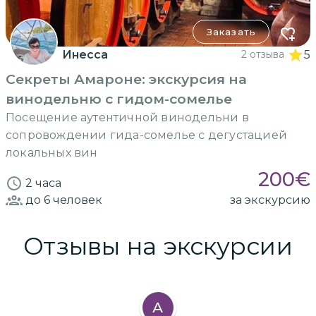
Заказать
Инесса
2 отзыва
5
Секреты Амароне: экскурсия на
винодельню с гидом-сомелье
Посещение аутентичной винодельни в
сопровождении гида-сомелье с дегустацией
локальных вин
200
€
2 часа
до 6
человек
за экскурсию
Отзывы на экскурсии
А