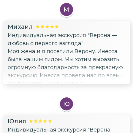
наши экскурсии, но и помогла с выбором
М
отеля и посоветовала отличного гида в
Lake Como and Bergamo area.
Михаил
Индивидуальная экскурсия "Верона —
любовь с первого взгляда"
Моя жена и я посетили Верону. Инесса
была нашим гидом. Мы хотим выразить
огромную благодарность за прекрасную
экскурсию. Инесса провела нас по всем
заслуживающим внимания
достопримечательностям Вероны,
показав насколько она хорошо знакома с
Ю
историей города. Инесса дала нам массу
полезных советов, где еще побродить по
Юлия
городу, в какие рестораны стоит зайти.
Индивидуальная экскурсия "Верона —
Мы с удовольствием будем советовать