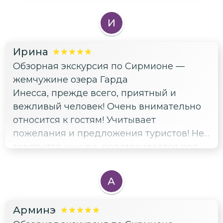
транспорта, где вкусно и недорого
покушать, поможет и с другими
И
актуальными вопросами)
Ирина
Обзорная экскурсия по Сирмионе —
жемчужине озера Гарда
Инесса, прежде всего, приятный и
вежливый человек! Очень внимательно
относится к гостям! Учитывает
пожелания и предложения туристов! Не
торопится никуда, подстраивается под
ритм группы. Создаётся впечатление, что
ты встретился с давнишним другом
А
(подругой). Рассказ интересный,
профессиональный, но ненавязчивый.
Арминэ
Основную информацию выдаёт. Если