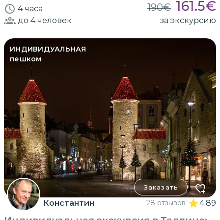
161.5
€
190
€
4 часа
до 4
человек
за экскурсию
ИНДИВИДУАЛЬНАЯ
пешком
Заказать
Константин
28 отзывов
4.89