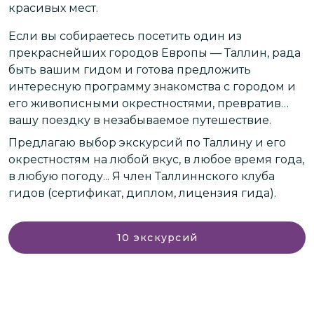
с
красивых мест.
Если вы собираетесь посетить один из
Р
прекраснейших городов Европы — Таллин, рада
Л
быть вашим гидом и готова предложить
я
с
интересную программу знакомства с городом и
т
его живописными окрестностями, превратив
вашу поездку в незабываемое путешествие.
и
С
Предлагаю выбор экскурсий по Таллину и его
л
окрестностям на любой вкус, в любое время года,
д
в любую погоду... Я член Таллиннского клуба
ш
гидов (сертификат, диплом, лицензия гида).
И
10
экскурсий
п
и
о
Т