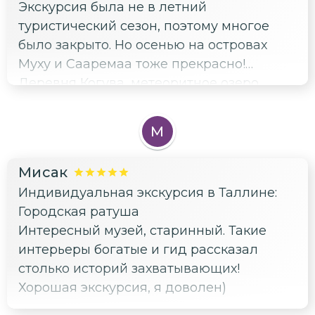
Экскурсия была не в летний
туристический сезон, поэтому многое
было закрыто. Но осенью на островах
Муху и Сааремаа тоже прекрасно!
Деревня Когува, метеоритное озеро
Каали, ветряные мельницы Англа (где
нас порадовала двойнная радуга), замок
М
Аренсбург, уютный город Курессааре...
Замечательный гид Константин,
Мисак
влюбленный в историю своего края.
Индивидуальная экскурсия в Таллине:
Очень много интересной исторической
Городская ратуша
информации (как академической, так и
Интересный музей, старинный. Такие
не очень), сказки, легенды, мифы, саги.
интерьеры богатые и гид рассказал
Огромное спасибо гиду Константину и
столько историй захватывающих!
водителю Роману.
Хорошая экскурсия, я доволен)