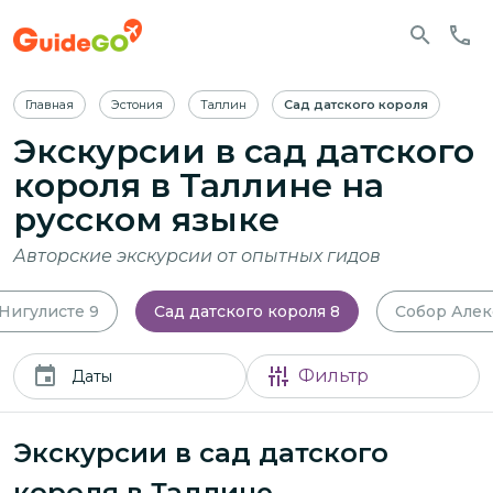
Главная
Эстония
Таллин
Сад датского короля
Экскурсии в сад датского
короля в Таллине
на
русском языке
Авторские экскурсии от опытных гидов
Нигулисте
9
Сад датского короля
8
Собор Алек
Фильтр
Даты
Экскурсии в сад датского
короля в Таллине