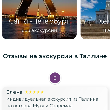
Санкт-Петербург
Хе
683
экскурсии
11
Отзывы на экскурсии
в Таллине
Е
Елена
Индивидуальная экскурсия из Таллина
на острова Муху и Сааремаа