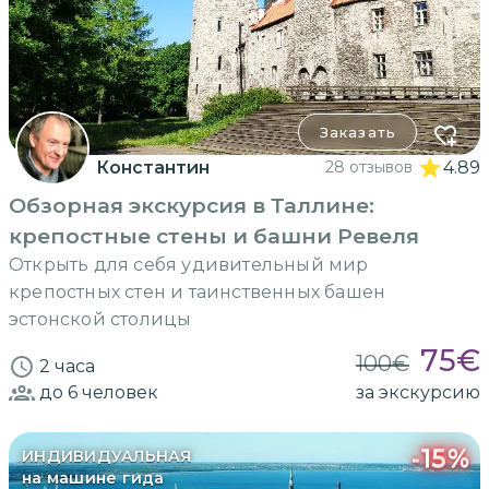
Заказать
Константин
28 отзывов
4.89
Обзорная экскурсия в Таллине:
крепостные стены и башни Ревеля
Открыть для себя удивительный мир
крепостных стен и таинственных башен
эстонской столицы
75
€
100
€
2 часа
до 6
человек
за экскурсию
-
15
%
ИНДИВИДУАЛЬНАЯ
на машине гида