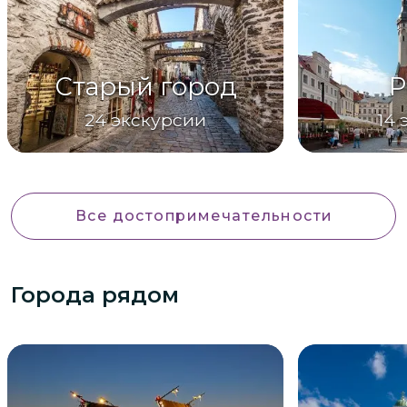
Старый город
Р
24
экскурсии
14
Все достопримечательности
Города рядом