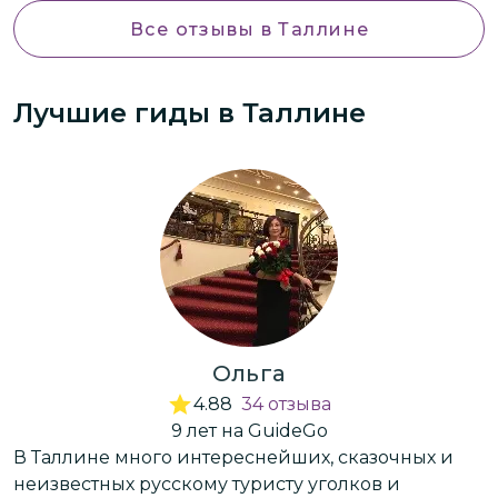
интересных зверей)
Все отзывы
в Таллине
Лучшие гиды
в Таллине
Ольга
4.88
34
отзыва
9
лет
на GuideGo
В Таллине много интереснейших, сказочных и
З
неизвестных русскому туристу уголков и