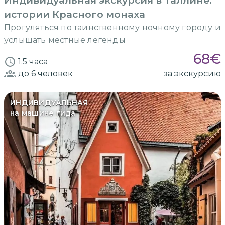
Индивидуальная экскурсия в Таллине:
истории Красного монаха
Прогуляться по таинственному ночному городу и
услышать местные легенды
68
€
1.5 часа
до 6
человек
за экскурсию
ИНДИВИДУАЛЬНАЯ
на машине гида