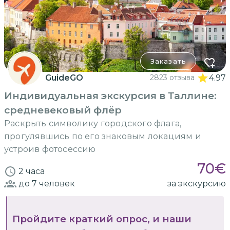
Заказать
GuideGO
2823 отзыва
4.97
Индивидуальная экскурсия в Таллине:
средневековый флёр
Раскрыть символику городского флага,
прогулявшись по его знаковым локациям и
устроив фотосессию
70
€
2 часа
до 7
человек
за экскурсию
Пройдите краткий опрос, и наши