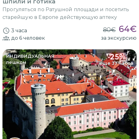
шпили и готика
Прогуляться по Ратушной площади и посетить
старейшую в Европе действующую аптеку
64
€
80
€
3 часа
до 6
человек
за экскурсию
-
25
%
ИНДИВИДУАЛЬНАЯ
пешком
еще 37 часов