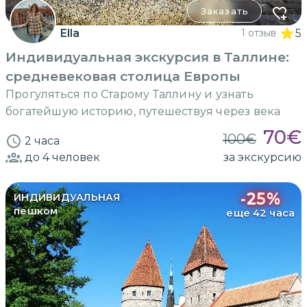
Заказать
Ella
1 отзыв
5
Индивидуальная экскурсия в Таллине:
средневековая столица Европы
Прогуляться по Старому Таллину и узнать
богатейшую историю, путешествуя через века
70
€
100
€
2 часа
до 4
человек
за экскурсию
-
25
%
ИНДИВИДУАЛЬНАЯ
пешком
еще 42 часа