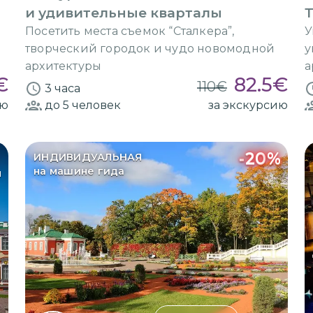
и удивительные кварталы
Т
Посетить места съемок “Сталкера”,
У
творческий городок и чудо новомодной
у
архитектуры
а
€
82.5
€
110
€
3 часа
ию
до 5
человек
за экскурсию
-
20
%
ИНДИВИДУАЛЬНАЯ
на машине гида
я