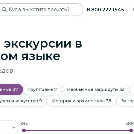
8 800 222 1545
экскурсии в
ком языке
идов
ьные
37
Групповые
2
Необычные маршруты
33
узеи и искусство
9
История и архитектура
38
За г
48
€
385