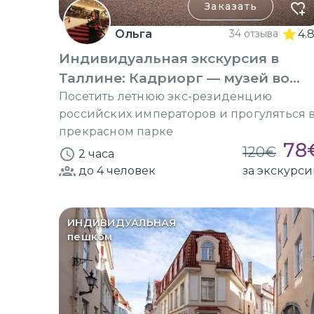
Заказать
Ольга
34 отзыва
4.
Индивидуальная экскурсия в
Таллине: Кадриорг — музей во
дворце
Посетить летнюю экс-резиденцию
российских императоров и прогуляться 
прекрасном парке
78
120
€
2 часа
до 4
человек
за экскурс
ИНДИВИДУАЛЬНАЯ
пешком