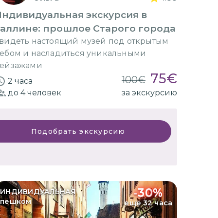
Индивидуальная экскурсия в
Таллине: прошлое Старого города
видеть настоящий музей под открытым
ебом и насладиться уникальными
ейзажами
75
€
100
€
2 часа
до 4
человек
за экскурсию
Подобрать экскурсию
-
30
%
ИНДИВИДУАЛЬНАЯ
пешком
еще 32 часа