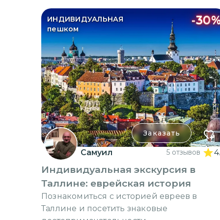
-
30
ИНДИВИДУАЛЬНАЯ
пешком
Заказать
Самуил
5 отзывов
4
Индивидуальная экскурсия в
Таллине: еврейская история
Познакомиться с историей евреев в
Таллине и посетить знаковые