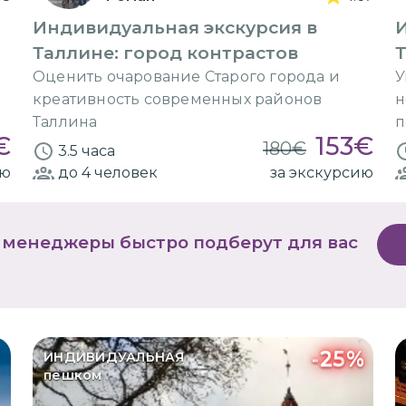
Индивидуальная экскурсия в
Таллине: город контрастов
Оценить очарование Старого города и
У
креативность современных районов
н
Таллина
п
€
153
€
180
€
3.5 часа
ию
до 4
человек
за экскурсию
 менеджеры быстро подберут для вас
-
25
%
ИНДИВИДУАЛЬНАЯ
пешком