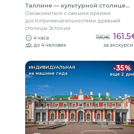
Таллине — культурной столице
Европы
Ознакомиться с самыми яркими
достопримечательностями древней
столицы Эстонии
161.5
190
€
4 часа
до 4
человек
за экскурс
-
35
%
ИНДИВИДУАЛЬНАЯ
на машине гида
еще 2 дн