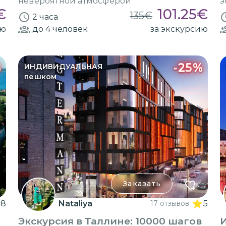
невероятной атмосферой
э
€
101.25
€
135
€
2 часа
ию
до 4
человек
за экскурсию
%
-
25
%
ИНДИВИДУАЛЬНАЯ
пешком
Заказать
88
Nataliya
17 отзывов
5
Экскурсия в Таллине: 10000 шагов