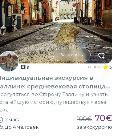
Заказать
Ella
1 отзыв
5
Индивидуальная экскурсия в
аллине: средневековая столица
Европы
рогуляться по Старому Таллину и узнать
огатейшую историю, путешествуя через
ека
70
€
100
€
2 часа
до 4
человек
за экскурсию