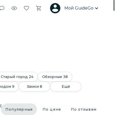
Мой GuideGo
Старый город
24
Обзорные
38
ородом
9
Замки
8
Ещё
€
Популярные
По цене
По отзывам