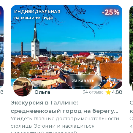
%
-
25
%
ИНДИВИДУАЛЬНАЯ
на машине гида
Заказать
.8
Ольга
34 отзыва
4.88
Экскурсия в Таллине:
О
средневековый город на берегу
моря
Увидеть главные достопримечательности
О
столицы Эстонии и насладиться
к