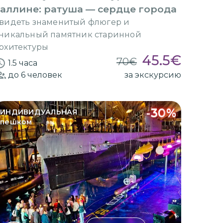
аллине: ратуша — сердце города
видеть знаменитый флюгер и
никальный памятник старинной
рхитектуры
45.5
€
70
€
1.5 часа
до 6
человек
за экскурсию
-
30
%
ИНДИВИДУАЛЬНАЯ
пешком