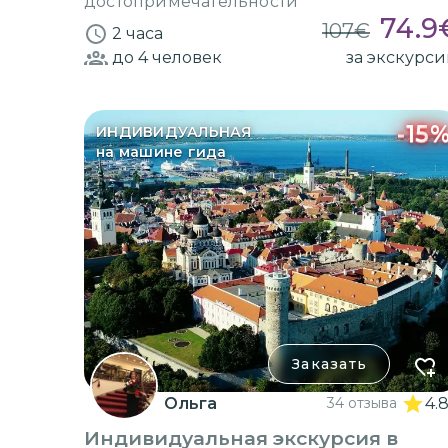
достопримечательности
74.9
107
€
2 часа
до 4
человек
за экскурс
-
15
ИНДИВИДУАЛЬНАЯ
на машине гида
Заказать
Ольга
34 отзыва
4.
Индивидуальная экскурсия в