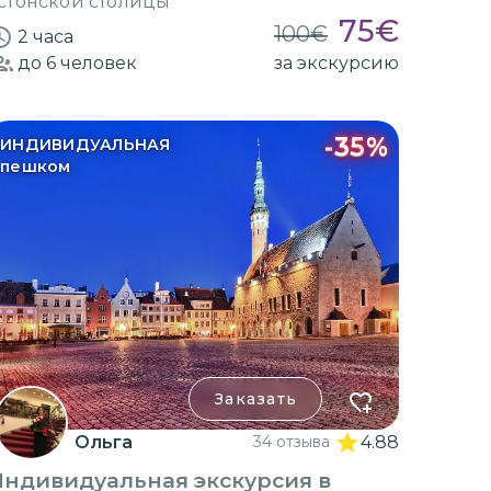
стонской столицы
75
€
100
€
2 часа
до 6
человек
за экскурсию
-
35
%
ИНДИВИДУАЛЬНАЯ
пешком
Заказать
Ольга
34 отзыва
4.88
Индивидуальная экскурсия в