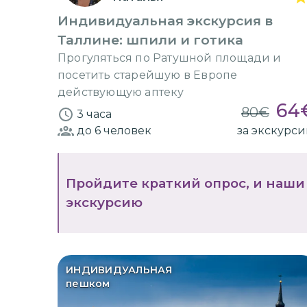
Индивидуальная экскурсия в
Таллине: шпили и готика
Прогуляться по Ратушной площади и
посетить старейшую в Европе
действующую аптеку
64
80
€
3 часа
до 6
человек
за экскурс
Пройдите краткий опрос, и наши
экскурсию
ИНДИВИДУАЛЬНАЯ
пешком