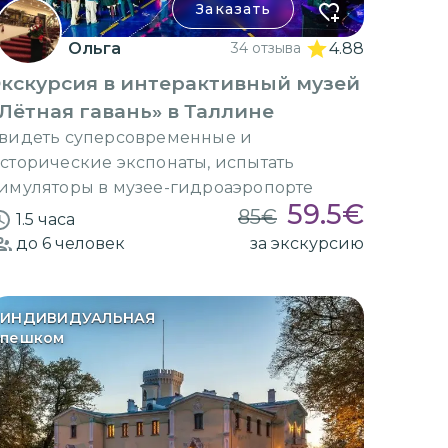
Заказать
Ольга
34 отзыва
4.88
кскурсия в интерактивный музей
Лётная гавань» в Таллине
видеть суперсовременные и
сторические экспонаты, испытать
имуляторы в музее-гидроаэропорте
59.5
€
85
€
1.5 часа
до 6
человек
за экскурсию
ИНДИВИДУАЛЬНАЯ
пешком