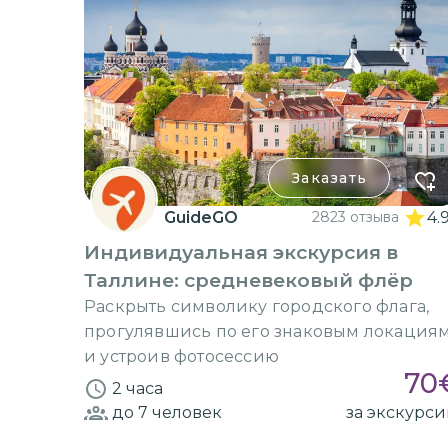
Заказать
GuideGO
2823 отзыва
4.
Индивидуальная экскурсия в
Таллине: средневековый флёр
Раскрыть символику городского флага,
прогулявшись по его знаковым локация
и устроив фотосессию
70
2 часа
до 7
человек
за экскурс