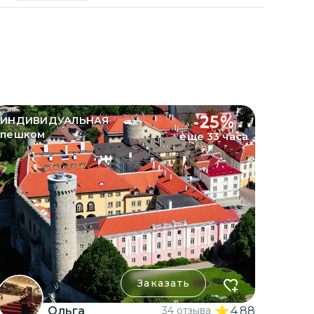
-
25
%
ИНДИВИДУАЛЬНАЯ
пешком
еще 33 часа
Заказать
Ольга
34 отзыва
4.88