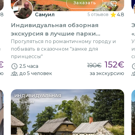
Заказать
88
Самуил
5 отзывов
4.8
Индивидуальная обзорная
Э
экскурсия в лучшие парки
«
Таллина
Прогуляться по романтичному городу и
У
в
побывать в сказочном "замке для
и
принцессы"
с
€
152
€
190
€
2.5 часа
ию
до 5
человек
за экскурсию
ИНДИВИДУАЛЬНАЯ
пешком