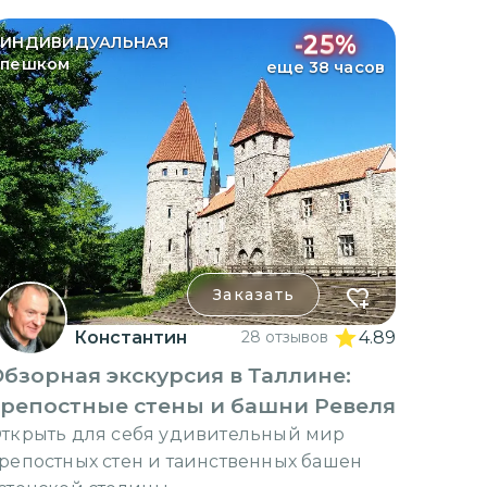
-
25
%
ИНДИВИДУАЛЬНАЯ
пешком
еще 38 часов
Заказать
Константин
28 отзывов
4.89
бзорная экскурсия в Таллине:
крепостные стены и башни Ревеля
ткрыть для себя удивительный мир
репостных стен и таинственных башен