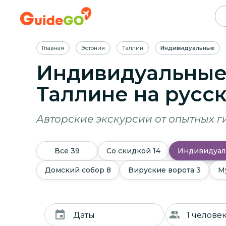
Главная
Эстония
Таллин
Индивидуальные
Индивидуальные 
Таллине
на русс
Авторские экскурсии от опытных г
Все
39
Со скидкой
14
Индивидуал
Домский собор
8
Вируские ворота
3
М
Даты