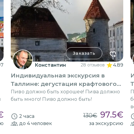
Заказать
97
Константин
28 отзывов
4.89
Индивидуальная экскурсия в
Таллине: дегустация крафтового
Т
пива
Пиво должно быть хорошее! Пива должно
П
м
быть много! Пиво должно быть!
б
в
€
97.5
€
130
€
2 часа
ию
до 4
человек
за экскурсию