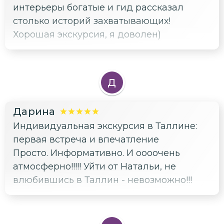
интерьеры богатые и гид рассказал
Огромное спасибо гиду Константину и
столько историй захватывающих!
водителю Роману.
Хорошая экскурсия, я доволен)
Д
Дарина
Индивидуальная экскурсия в Таллине:
первая встреча и впечатление
Просто. Информативно. И оооочень
атмосферно!!!!! Уйти от Натальи, не
влюбившись в Таллин - невозможно!!!