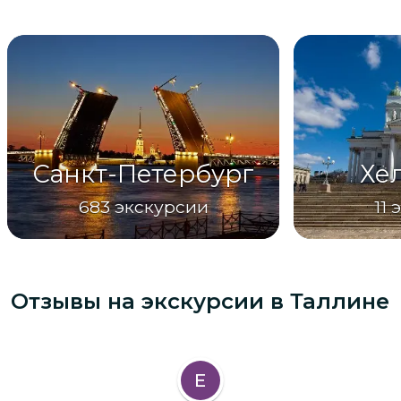
Санкт-Петербург
Хе
683
экскурсии
11
Отзывы на экскурсии
в Таллине
Е