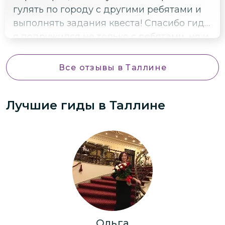
гулять по городу с другими ребятами и
выполнять задания квеста! Спасибо гиду,
я подружился не только с ребятами, но и
увидел драконов на ратуше и других
интересных зверей)
Все отзывы
в Таллине
Лучшие гиды
в Таллине
Ольга