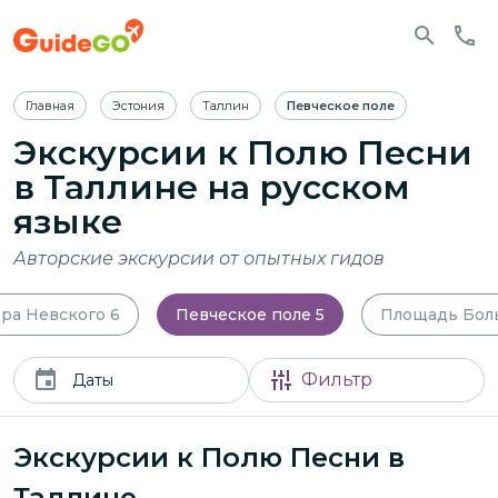
Главная
Эстония
Таллин
Певческое поле
Экскурсии к Полю Песни
в Таллине
на русском
языке
Авторские экскурсии от опытных гидов
ра Невского
6
Певческое поле
5
Площадь Бол
Фильтр
Даты
Экскурсии к Полю Песни в
Таллине