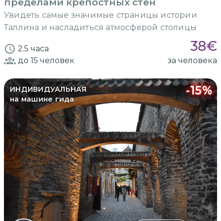
пределами крепостных стен
Увидеть самые значимые страницы истории
Таллина и насладиться атмосферой столицы
38
€
2.5 часа
до 15
человек
за человека
-
15
%
ИНДИВИДУАЛЬНАЯ
на машине гида