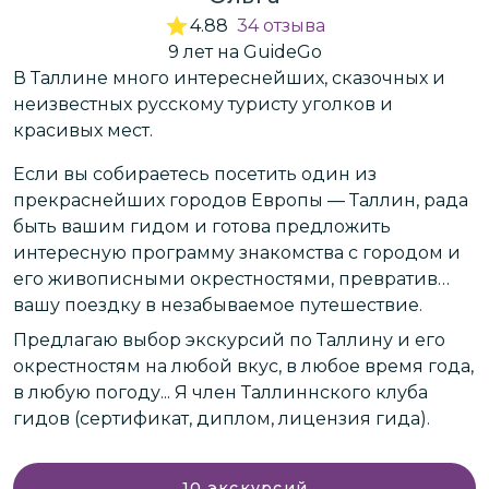
4.88
34
отзыва
9
лет
на GuideGo
В Таллине много интереснейших, сказочных и
З
неизвестных русскому туристу уголков и
с
красивых мест.
Если вы собираетесь посетить один из
Р
прекраснейших городов Европы — Таллин, рада
Л
быть вашим гидом и готова предложить
я
с
интересную программу знакомства с городом и
т
его живописными окрестностями, превратив
вашу поездку в незабываемое путешествие.
и
С
Предлагаю выбор экскурсий по Таллину и его
л
окрестностям на любой вкус, в любое время года,
д
в любую погоду... Я член Таллиннского клуба
ш
гидов (сертификат, диплом, лицензия гида).
И
10
экскурсий
п