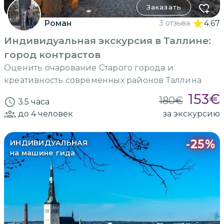
Заказать
Роман
3 отзыва
4.67
Индивидуальная экскурсия в Таллине:
город контрастов
Оценить очарование Старого города и
креативность современных районов Таллина
153
€
180
€
3.5 часа
до 4
человек
за экскурсию
-
25
%
ИНДИВИДУАЛЬНАЯ
на машине гида