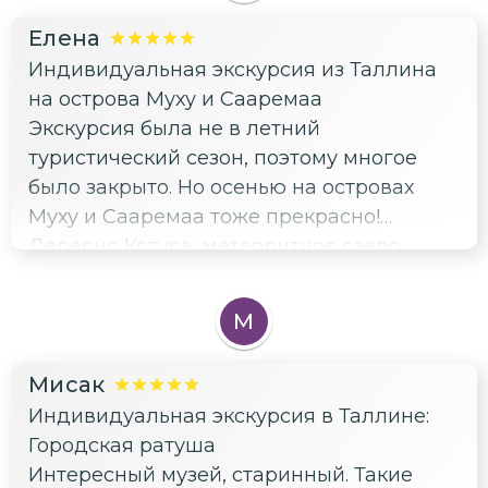
Елена
Индивидуальная экскурсия из Таллина
на острова Муху и Сааремаа
Экскурсия была не в летний
туристический сезон, поэтому многое
было закрыто. Но осенью на островах
Муху и Сааремаа тоже прекрасно!
Деревня Когува, метеоритное озеро
Каали, ветряные мельницы Англа (где
нас порадовала двойнная радуга), замок
М
Аренсбург, уютный город Курессааре...
Замечательный гид Константин,
Мисак
влюбленный в историю своего края.
Индивидуальная экскурсия в Таллине:
Очень много интересной исторической
Городская ратуша
информации (как академической, так и
Интересный музей, старинный. Такие
не очень), сказки, легенды, мифы, саги.