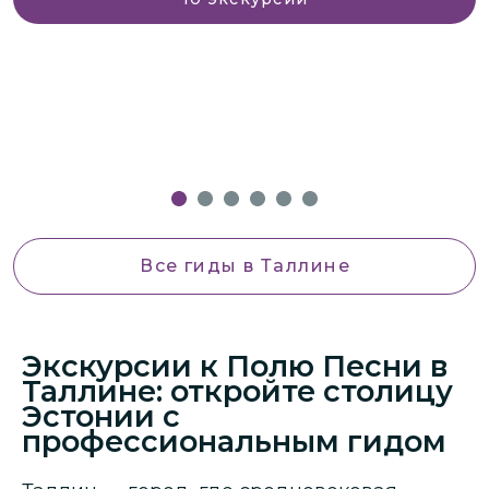
и
о
Т
Все гиды
в Таллине
Экскурсии к Полю Песни в
Таллине: откройте столицу
Эстонии с
профессиональным гидом