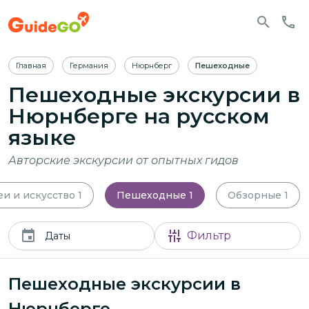
Главная
Германия
Нюрнберг
Пешеходные
Пешеходные экскурсии в
Нюрнберге
на русском
языке
Авторские экскурсии от опытных гидов
и и искусство
1
Пешеходные
1
Обзорные
1
Фильтр
Даты
Пешеходные экскурсии в
Нюрнберге