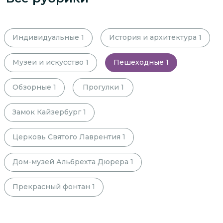
Индивидуальные
1
История и архитектура
1
Музеи и искусство
1
Пешеходные
1
Обзорные
1
Прогулки
1
Замок Кайзербург
1
Церковь Святого Лаврентия
1
Дом-музей Альбрехта Дюрера
1
Прекрасный фонтан
1