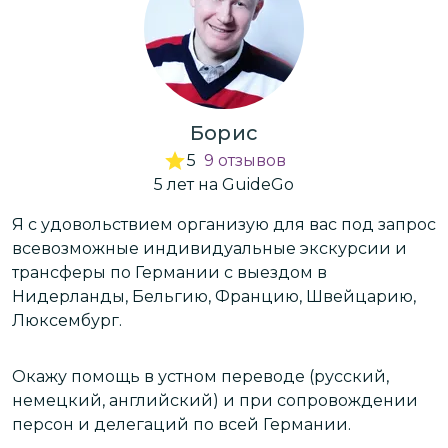
Борис
5
9
отзывов
5
лет
на GuideGo
ос
Я с удовольствием организую для вас под запрос
Я
всевозможные индивидуальные экскурсии и
в
трансферы по Германии c выездом в
т
Нидерланды, Бельгию, Францию, Швейцарию,
Н
Люксембург.
Л
Окажу помощь в устном переводе (русский,
О
немецкий, английский) и при сопровождении
н
персон и делегаций по всей Германии.
п