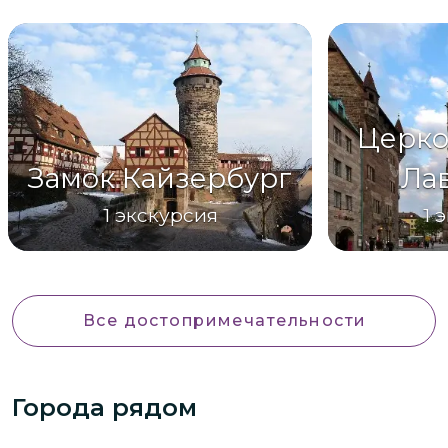
Церко
Замок Кайзербург
Ла
1
экскурсия
1
э
Все достопримечательности
Города рядом