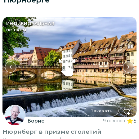
ИНДИВИДУАЛЬНАЯ
пешком
Заказать
Борис
9 отзывов
5
Нюрнберг в призме столетий