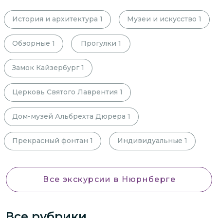
История и архитектура
1
Музеи и искусство
1
Обзорные
1
Прогулки
1
Замок Кайзербург
1
Церковь Святого Лаврентия
1
Дом-музей Альбрехта Дюрера
1
Прекрасный фонтан
1
Индивидуальные
1
Все экскурсии
в Нюрнберге
Все рубрики