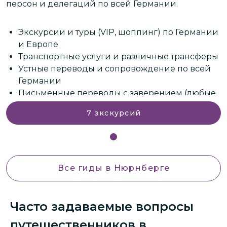
персон и делегаций по всей Германии.
п
и
Экскурсии и туры (VIP, шоппинг) по Германии
и Европе
ы
Транспортные услуги и различные трансферы
Устные переводы и сопровождение по всей
Германии
е
Письменные переводы с заверением (любые
языки)
7
экскурсий
Лечение в клиниках и медицинский туризм
и многое другое.
Все гиды
в Нюрнберге
Часто задаваемые вопросы
путешественников в