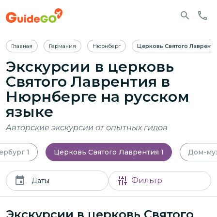
Главная
Германия
Нюрнберг
Церковь Святого Лаврент
Экскурсии в церковь
Святого Лаврентия в
Нюрнберге
на русском
языке
Авторские экскурсии от опытных гидов
ербург
1
Церковь Святого Лаврентия
1
Дом-му
Фильтр
Даты
Экскурсии в церковь Святого