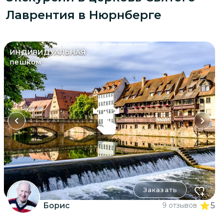
Лаврентия в Нюрнберге
ИНДИВИДУАЛЬНАЯ
пешком
Заказать
Борис
9 отзывов
5