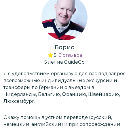
Борис
5
9
отзывов
5
лет
на GuideGo
ос
Я с удовольствием организую для вас под запрос
Я
всевозможные индивидуальные экскурсии и
в
трансферы по Германии c выездом в
т
Нидерланды, Бельгию, Францию, Швейцарию,
Н
Люксембург.
Л
Окажу помощь в устном переводе (русский,
О
немецкий, английский) и при сопровождении
н