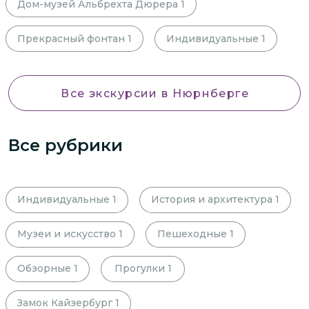
Дом-музей Альбрехта Дюрера
1
Прекрасный фонтан
1
Индивидуальные
1
Все экскурсии
в Нюрнберге
Все рубрики
Индивидуальные
1
История и архитектура
1
Музеи и искусство
1
Пешеходные
1
Обзорные
1
Прогулки
1
Замок Кайзербург
1