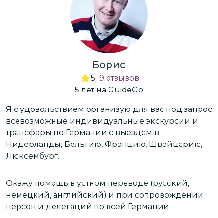
Борис
5
9
отзывов
5
лет
на GuideGo
ос
Я с удовольствием организую для вас под запрос
Я
всевозможные индивидуальные экскурсии и
в
трансферы по Германии c выездом в
т
Нидерланды, Бельгию, Францию, Швейцарию,
Н
Люксембург.
Л
Окажу помощь в устном переводе (русский,
О
немецкий, английский) и при сопровождении
н
персон и делегаций по всей Германии.
п