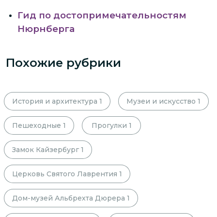
Гид по достопримечательностям
Нюрнберга
Похожие рубрики
История и архитектура
1
Музеи и искусство
1
Пешеходные
1
Прогулки
1
Замок Кайзербург
1
Церковь Святого Лаврентия
1
Дом-музей Альбрехта Дюрера
1