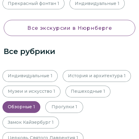
Прекрасный фонтан
1
Индивидуальные
1
Все экскурсии
в Нюрнберге
Все рубрики
Индивидуальные
1
История и архитектура
1
Музеи и искусство
1
Пешеходные
1
Обзорные
1
Прогулки
1
Замок Кайзербург
1
Церковь Святого Лаврентия
1