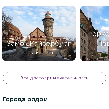
Церко
Замок Кайзербург
Ла
1
экскурсия
1
э
Все достопримечательности
Города рядом