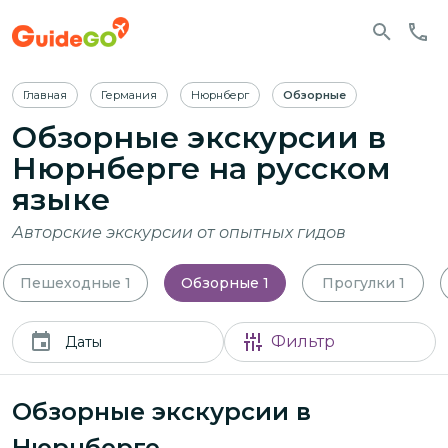
Главная
Германия
Нюрнберг
Обзорные
Обзорные экскурсии в
Нюрнберге
на русском
языке
Авторские экскурсии от опытных гидов
Пешеходные
1
Обзорные
1
Прогулки
1
Фильтр
Даты
Обзорные экскурсии в
Нюрнберге