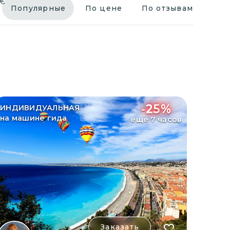
€
Популярные
По цене
По отзывам
-
25
%
ИНДИВИДУАЛЬНАЯ
на машине гида
еще 7 часов
Заказать