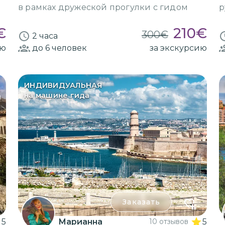
в рамках дружеской прогулки с гидом
р
€
210
€
300
€
2 часа
ию
до 6
человек
за экскурсию
ИНДИВИДУАЛЬНАЯ
на машине гида
я
Заказать
5
Марианна
10 отзывов
5