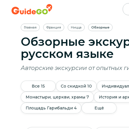
Главная
Франция
Ницца
Обзорные
Обзорные экскур
русском языке
Авторские экскурсии от опытных г
Все
15
Со скидкой
10
Индивидуа
Монастыри, церкви, храмы
7
История и ар
Площадь Гарибальди
4
Ещё