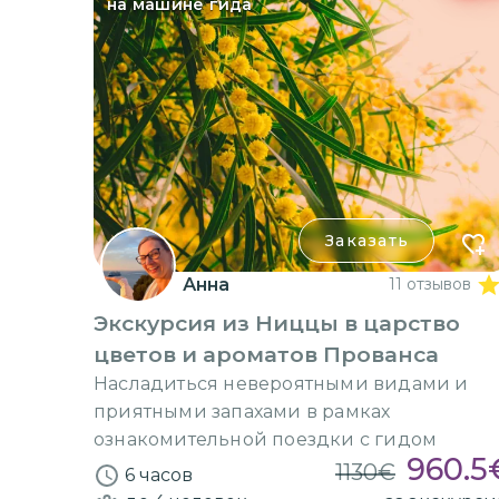
на машине гида
Заказать
Анна
11 отзывов
Экскурсия из Ниццы в царство
цветов и ароматов Прованса
Насладиться невероятными видами и
приятными запахами в рамках
ознакомительной поездки с гидом
960.5
1130
€
6 часов