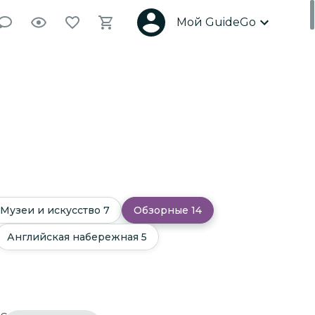
Мой GuideGo
Музеи и искусство
7
Обзорные
14
Английская набережная
5