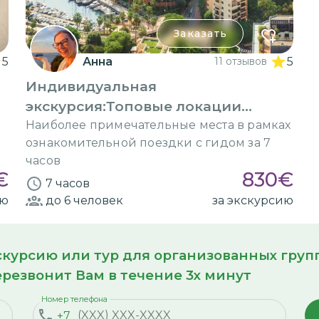
Заказать
5
Анна
11 отзывов
5
Индивидуальная
экскурсия:Топовые локации
Лазурного берега Франции
Наиболее примечательные места в рамках
ознакомительной поездки с гидом за 7
часов
€
830
€
7 часов
ию
до 6
человек
за экскурсию
кскурсию или тур для организованных гру
резвонит Вам в течение 3х минут
Номер телефона
+7