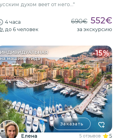
усским духом веет от него…"
552
€
690
€
4 часа
до 6
человек
за экскурсию
-
15
%
ИНДИВИДУАЛЬНАЯ
на машине гида
Заказать
Елена
5 отзывов
5