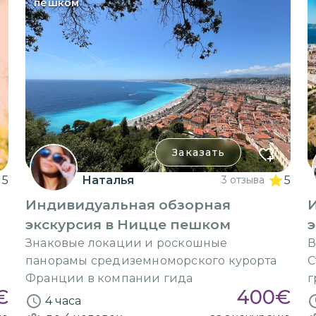
пешком
Заказать
5
Наталья
3 отзыва
5
Индивидуальная обзорная
экскурсия в Ницце пешком
э
Знаковые локации и роскошные
В
панорамы средиземноморского курорта
С
Франции в компании гида
г
€
400
€
4 часа