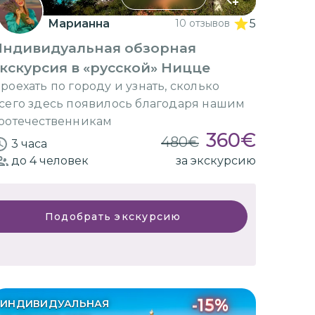
Марианна
10 отзывов
5
Индивидуальная обзорная
кскурсия в «русской» Ницце
роехать по городу и узнать, сколько
сего здесь появилось благодаря нашим
оотечественникам
360
€
480
€
3 часа
до 4
человек
за экскурсию
Подобрать экскурсию
-
15
%
ИНДИВИДУАЛЬНАЯ