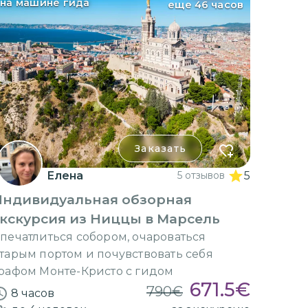
на машине гида
еще 46 часов
Заказать
Елена
5 отзывов
5
Индивидуальная обзорная
кскурсия из Ниццы в Марсель
печатлиться собором, очароваться
тарым портом и почувствовать себя
рафом Монте-Кристо с гидом
671.5
€
790
€
8 часов