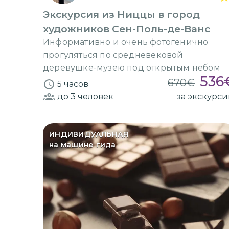
Экскурсия из Ниццы в город
художников Сен-Поль-де-Ванс
Информативно и очень фотогенично
прогуляться по средневековой
деревушке-музею под открытым небом
536
670
€
5 часов
до 3
человек
за экскурс
ИНДИВИДУАЛЬНАЯ
на машине гида