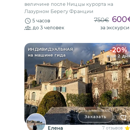
величине после Ниццы курорта на
Лазурном Берегу Франции
600
750
€
5 часов
до 3
человек
за экскурс
-
20
%
ИНДИВИДУАЛЬНАЯ
на машине гида
еще 2 дн
Заказать
Елена
7 отзывов