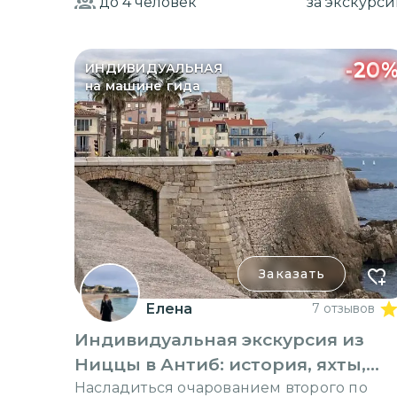
до 4
человек
за экскурс
-
20
ИНДИВИДУАЛЬНАЯ
на машине гида
Заказать
Елена
7 отзывов
Индивидуальная экскурсия из
Ниццы в Антиб: история, яхты,
элита
Насладиться очарованием второго по