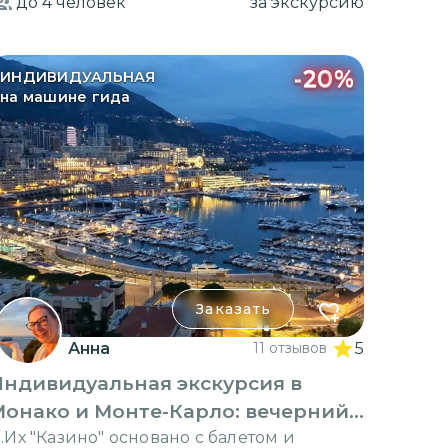
до 4
человек
за экскурсию
-
20
%
ИНДИВИДУАЛЬНАЯ
на машине гида
Заказать
Анна
11 отзывов
5
Индивидуальная экскурсия в
Монако и Монте-Карло: вечерний
шарм
…Их "Казино" основано с балетом и