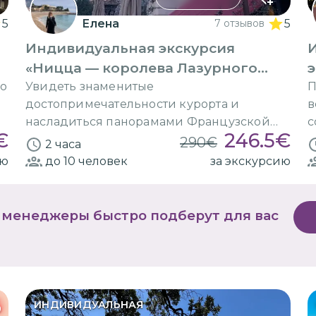
5
Елена
7 отзывов
5
Индивидуальная экскурсия
«Ницца — королева Лазурного
э
берега»
го
Увидеть знаменитые
П
достопримечательности курорта и
в
насладиться панорамами Французской
с
€
246.5
€
Ривьеры
290
€
2 часа
ию
до 10
человек
за экскурсию
 менеджеры быстро подберут для вас
%
ИНДИВИДУАЛЬНАЯ