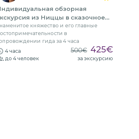
Индивидуальная обзорная
кскурсия из Ниццы в сказочное
Монако
наменитое княжество и его главные
остопримечательности в
опровождении гида за 4 часа
425
€
500
€
4 часа
до 4
человек
за экскурсию