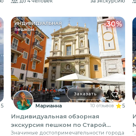
ию
до 4
человек
за экскурсию
%
-
30
%
ИНДИВИДУАЛЬНАЯ
пешком
Заказать
5
Марианна
10 отзывов
5
Индивидуальная обзорная
экскурсия пешком по Старой
Ницце
Значимые достопримечательности города
"