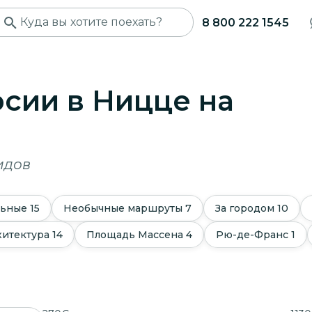
8 800 222 1545
сии в Ницце
на
идов
льные
15
Необычные маршруты
7
За городом
10
хитектура
14
Площадь Массена
4
Рю-де-Франс
1