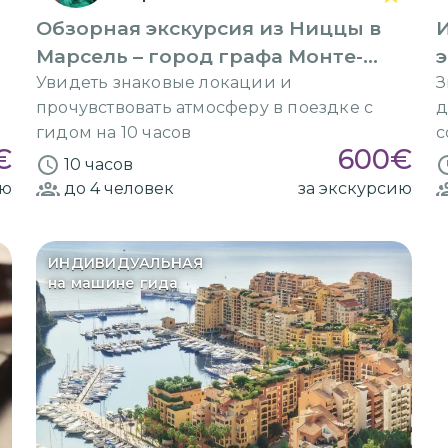
Обзорная экскурсия из Ниццы в
Марсель – город графа Монте-
э
Кристо
Увидеть знаковые локации и
З
прочувствовать атмосферу в поездке с
д
гидом на 10 часов
с
€
600
€
10 часов
ию
до 4
человек
за экскурсию
ИНДИВИДУАЛЬНАЯ
на машине гида