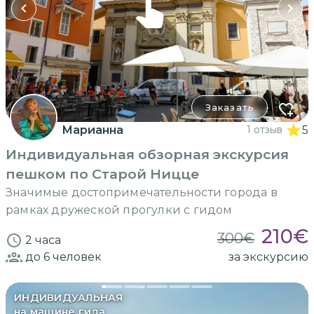
Заказать
Марианна
1 отзыв
5
Индивидуальная обзорная экскурсия
пешком по Старой Ницце
Значимые достопримечательности города в
рамках дружеской прогулки с гидом
210
€
300
€
2 часа
до 6
человек
за экскурсию
ИНДИВИДУАЛЬНАЯ
на машине гида