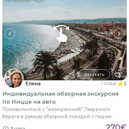
Заказать
Елена
1 отзыв
5
Индивидуальная обзорная экскурсия
по Ницце на авто
Познакомиться с "жемчужиной" Лазурного
берега в рамках обзорной поездки с гидом
270
€
3 часа