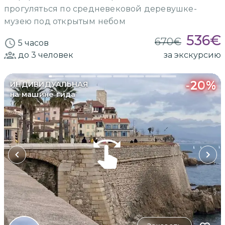
прогуляться по средневековой деревушке-
музею под открытым небом
536
€
670
€
5 часов
до 3
человек
за экскурсию
-
20
%
ИНДИВИДУАЛЬНАЯ
на машине гида