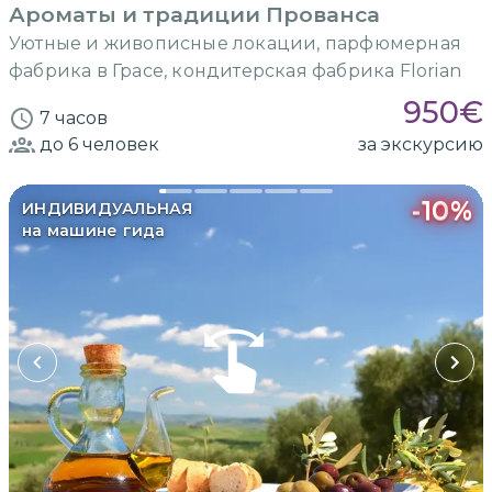
Ароматы и традиции Прованса
Уютные и живописные локации, парфюмерная
фабрика в Грасе, кондитерская фабрика Florian
950
€
7 часов
до 6
человек
за экскурсию
-
10
%
ИНДИВИДУАЛЬНАЯ
на машине гида