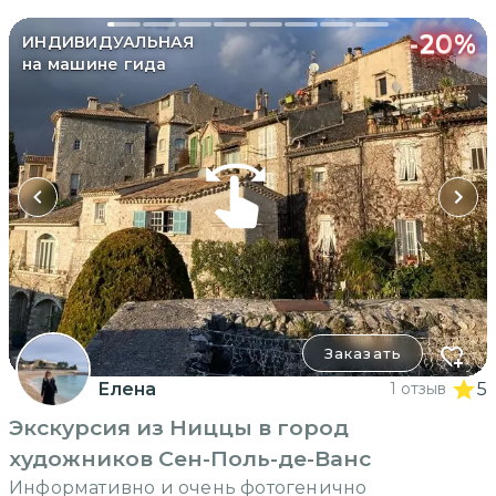
-
20
%
ИНДИВИДУАЛЬНАЯ
на машине гида
Заказать
Елена
1 отзыв
5
Экскурсия из Ниццы в город
художников Сен-Поль-де-Ванс
Информативно и очень фотогенично