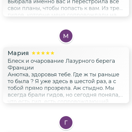
выбрала именно вас и перестроила все
свои планы, чтобы попасть к вам. Из трех
гидов, которые меня сопровождали на
Лазурном берегу, вы оказались просто
вишенкой на торте!!! Влюбилась
безвозвратно. Поняла, что бронировать
М
нужно заранее и теперь только к вам!
СПАСИБО
Мария
Блеск и очарование Лазурного берега
Франции
Анютка, здоровья тебе. Где ж ты раньше
то была ? Я уже здесь в шестой раз, а с
тобой прямо прозрела. Аж стыдно. Мы
всегда брали гидов, но сегодня поняла,
что есть гид, есть сопровождающий ,
есть просто водитель. И это совсем не
одинаковые вещи. Ты - ГИД !!!!!! Знающий,
приятный, умный, воспитанный. Твой
Г
водитель - настоящий профессионал