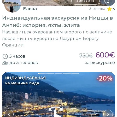
Заказать
Елена
3 отзыва
5
Индивидуальная экскурсия из Ниццы в
Антиб: история, яхты, элита
Насладиться очарованием второго по величине
после Ниццы курорта на Лазурном Берегу
Франции
600
€
750
€
5 часов
до 3
человек
за экскурсию
-
20
%
ИНДИВИДУАЛЬНАЯ
на машине гида