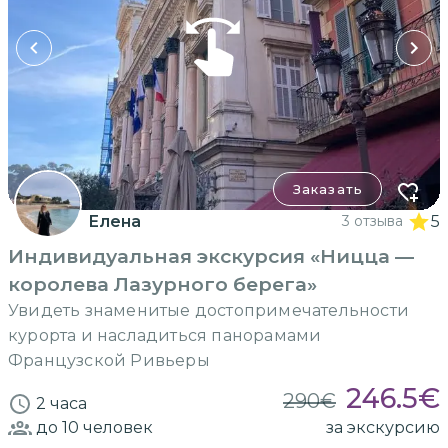
Заказать
Елена
3 отзыва
5
Индивидуальная экскурсия «Ницца —
королева Лазурного берега»
Увидеть знаменитые достопримечательности
курорта и насладиться панорамами
Французской Ривьеры
246.5
€
290
€
2 часа
до 10
человек
за экскурсию