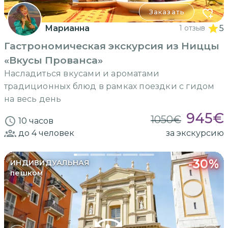
Заказать
Марианна
1 отзыв
5
Гастрономическая экскурсия из Ниццы
«Вкусы Прованса»
Насладиться вкусами и ароматами
традиционных блюд в рамках поездки с гидом
на весь день
945
€
1050
€
10 часов
до 4
человек
за экскурсию
-
30
%
ИНДИВИДУАЛЬНАЯ
пешком