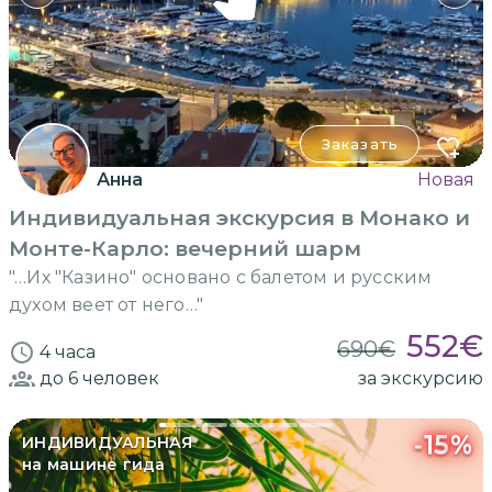
Заказать
Анна
Новая
Индивидуальная экскурсия в Монако и
Монте-Карло: вечерний шарм
"…Их "Казино" основано с балетом и русским
духом веет от него…"
552
€
690
€
4 часа
до 6
человек
за экскурсию
-
15
%
ИНДИВИДУАЛЬНАЯ
на машине гида