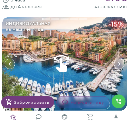
до 4
человек
за экскурсию
-
15
%
ИНДИВИДУАЛЬНАЯ
на машине гида
Забронировать
Написать гиду
Заказать
Елена
2 отзыва
5
Индивидуальная обзорная экскурсия