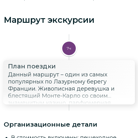
Маршрут экскурсии
7ч
План поездки
Данный маршрут – один из самых
популярных по Лазурному берегу
Франции. Живописная деревушка и
блестящий Монте-Карло со своим
знаменитым казино, парфюмерная
фабрика в Грасе и трасса "Формулы 1",
средневековые улочки и панорамные
Организационные детали
виды – незабываемые впечатления
гарантированы.
В стоимость включены: пешеходное