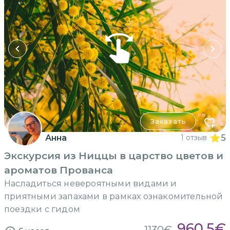
Заказать
Анна
1 отзыв
5
Экскурсия из Ниццы в царство цветов и
ароматов Прованса
Насладиться невероятными видами и
приятными запахами в рамках ознакомительной
поездки с гидом
960.5
€
1130
€