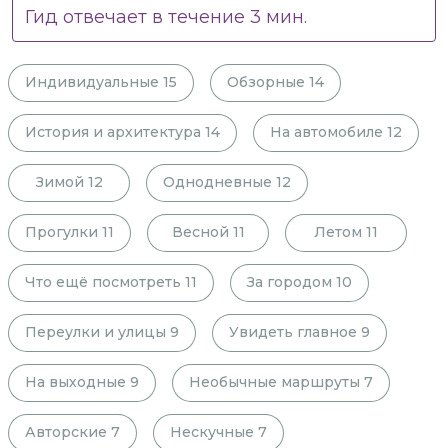
Гид отвечает в течение
3
мин.
Индивидуальные
15
Обзорные
14
История и архитектура
14
На автомобиле
12
Зимой
12
Однодневные
12
Прогулки
11
Весной
11
Летом
11
Что ещё посмотреть
11
За городом
10
Переулки и улицы
9
Увидеть главное
9
На выходные
9
Необычные маршруты
7
Авторские
7
Нескучные
7