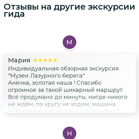
Отзывы на другие экскурсии
Ощущение, что ты гуляешь с человеком,
гида
который знает и любит каждую улочку.
Особенно понравилось, как продумана
организация: французский водитель и
комфортная машина с панорамной
крышей. Ты отдыхаешь и наслаждаешься
М
видами, пока Анна делится интересными
фактами. Это не просто поездка, а
Мария
впечатление, которое захочется
Индивидуальная обзорная экскурсия
повторить.
"Музеи Лазурного берега"
Анечка, золотая наша ! Спасибо
огромное за такой шикарный маршрут.
Всё продумано до минуты, нигде никого
не ждём, по кругу не ходим, машина
подъезжает как по взмаху волшебной
палочки. А панорамная крыша - это
отдельный восторг. Именно то, что надо.
Отдельное спасибо за посещение музея
Н