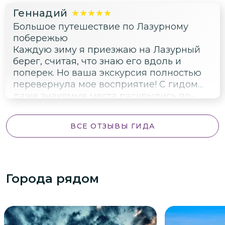
своего дела. Ваша команда - это лучше
Геннадий
не придумаешь. Машина - вылизанная,
Большое путешествие по Лазурному
комфортная, новая. Мы с Сашком ваши
побережью
навеки. Спасибо, что ты есть!!!!
Каждую зиму я приезжаю на Лазурный
берег, считая, что знаю его вдоль и
поперек. Но ваша экскурсия полностью
перевернула мое восприятие! С гидом
даже знакомые места раскрылись по-
новому: каждая улица ожила благодаря
вашим увлекательным рассказам и
ВСЕ ОТЗЫВЫ ГИДА
дидактическим историческим
материалам. Особенно впечатлило
путешествие на вашем комфортном
электромобиле с панорамной крышей —
Города рядом
это не просто удобно, но и позволяет
полностью расслабиться, наслаждаясь
видами, пока за рулем
профессиональный водитель. Такой
уровень сервиса и знаний делает