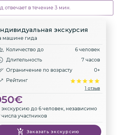
д отвечает в течение
3
мин.
ндивидуальная экскурсия
а машине гида
Количество
до
6 человек
Длительность
7 часов
Ограничение по возрасту
0+
Рейтинг
1 отзыв
950
€
а экскурсию до 6 человек, независимо
т числа участников
Заказать экскурсию