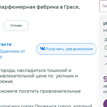
Ги
парфюмерная фабрика в Грасе,
И
Отзывы
н
такте
Получать уведомления
бщениях от
в
 города, насладиться тишиной и
ривлекательной цене по уютным и
режья.
з
сможете посетить привлекательные
о
вописных горах Прованса город, который