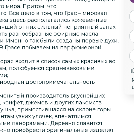
го мира. Притом что
. Все дело в том, что Грас – мировая
ека здесь располагались кожевенные
дящий от них сильный неприятный запах,
ать разнообразные эфирные масла,
и. Именно так были созданы первые духи,
 В Грасе побываем на парфюмерной
орая входит в список самых красивых во
кам, полюбуемся средневековыми
ми;
иродная достопримечательность
наменитый производитель вкуснейших
, конфет, джемов и других лакомств;
вушка, примостившаяся на склоне горы
нтам узких улочек, впечатлимся
ыми панорамами. Деревня славится
жно приобрести оригинальные изделия