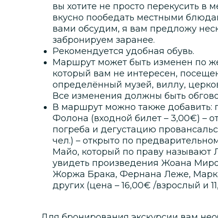
вы хотите не просто перекусить в м
вкусно пообедать местными блюдам
вами обсудим, я вам предложу нес
забронируем заранее.
Рекомендуется удобная обувь.
Маршрут может быть изменен по же
который вам не интересен, посещен
определённый музей, виллу, церков
Все изменения должны быть обгово
В маршрут можно также добавить:
Фолона (входной билет – 3,00€) – 
погреба и дегустацию провансальско
чел.) – открыто по предварительн
Майо, который по праву называют 
увидеть произведения Жоана Миро,
Жоржа Брака, Фернана Леже, Марк
других (цена – 16,00€ /взрослый и 11
Для бронирования экскурсии вам нео