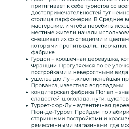
притягивает к себе туристов со все
достопримечательностей тут немного
столица парфюмерии. В Средние в
мастерские, и чтобы перебить исхо
местные жители начали использов
смешивая их со специями и цветам
которыми пропитывали… перчатки.
фабрике;
Гурдон – крошечная деревушка, кот
Франции. Прогуляемся по ее улоч
постройками и невероятными вида
ущелье дю Лу – живописнейшая пр
Прованса, известная водопадами;
кондитерская фабрика Florian – з
сладостей: шоколада, нуги, цукатов
Туррет-сюр-Лу – аутентичная дере
Пюи-де-Туррет. Пройдем по лабири
старинными постройками и красив
ремесленными магазинами, где мо