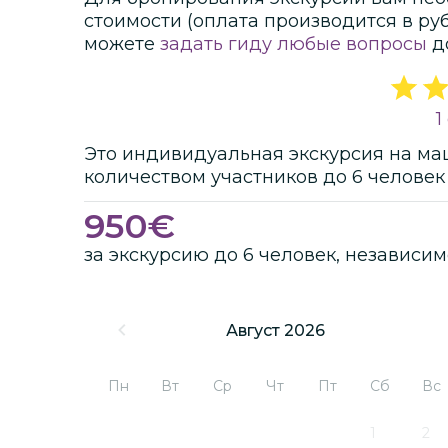
стоимости
(оплата производится в ру
можете
задать гиду любые вопросы
д
1
Это
индивидуальная
экскурсия
на ма
количеством участников
до
6 человек
950
€
за экскурсию до 6 человек, независим
Август 2026
Пн
Вт
Ср
Чт
Пт
Сб
Вс
1
2