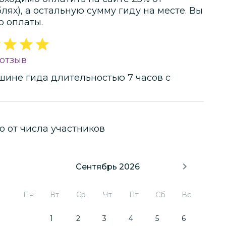
блях)
, а остальную сумму гиду на месте.
Вы
о оплаты.
 отзыв
шине гида
длительностью
7 часов
с
о от числа участников
Сентябрь 2026
Пн
Вт
Ср
Чт
Пт
Сб
Вс
1
2
3
4
5
6