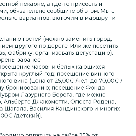
естной пекарне, а где-то присесть и
и, обязательно сообщите об этом. Мы с
колько вариантов, включим в маршрут и
ланию гостей (можно заменить город,
ием другого по дороге. Или же посетить
ь, фабрику, организовать дегустацию).
рены заранее.
 посещение часовни белых кающихся
открыта круглый год; посещение винного
го вина (цена от 25,00€ /чел. до 70,00€ /
ому бронированию; посещение Фонда
Лувром Лазурного Берега, где можно
 Альберто Джакометти, Огюста Родена,
а Шагала, Василия Кандинского и многих
,00€ /детский).
бходимо оплатить на сайте
25
% от