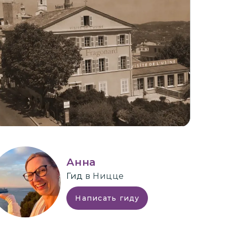
+
2
Анна
Гид
в Ницце
Написать гиду