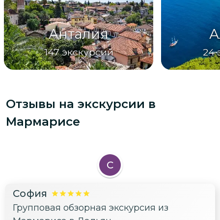
Анталия
А
147
экскурсий
24
Отзывы на экскурсии
в
Мармарисе
С
София
Групповая обзорная экскурсия из