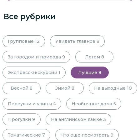
Все рубрики
Групповые
12
Увидеть главное
8
За городом и природа
9
Летом
8
Экспресс-экскурсии
1
Лучшие
8
Весной
8
Зимой
8
На выходные
10
Переулки и улицы
4
Необычные дома
5
Прогулки
9
На английском языке
3
Тематические
7
Что еще посмотреть
9