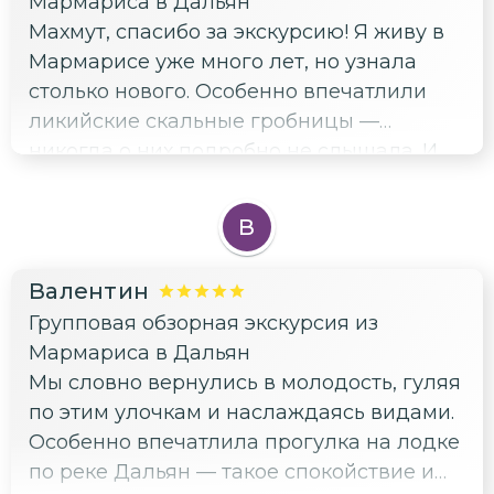
Мармариса в Дальян
Махмут, спасибо за экскурсию! Я живу в
Мармарисе уже много лет, но узнала
столько нового. Особенно впечатлили
ликийские скальные гробницы —
никогда о них подробно не слышала. И
грязевые ванны были в самый раз после
долгой прогулки. Рекомендую всем, кто
В
хочет узнать что-то новое и отдохнуть
душой!
Валентин
Групповая обзорная экскурсия из
Мармариса в Дальян
Мы словно вернулись в молодость, гуляя
по этим улочкам и наслаждаясь видами.
Особенно впечатлила прогулка на лодке
по реке Дальян — такое спокойствие и