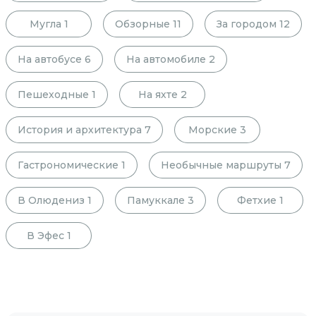
Мугла
1
Обзорные
11
За городом
12
На автобусе
6
На автомобиле
2
Пешеходные
1
На яхте
2
История и архитектура
7
Морские
3
Гастрономические
1
Необычные маршруты
7
В Олюдениз
1
Памуккале
3
Фетхие
1
В Эфес
1