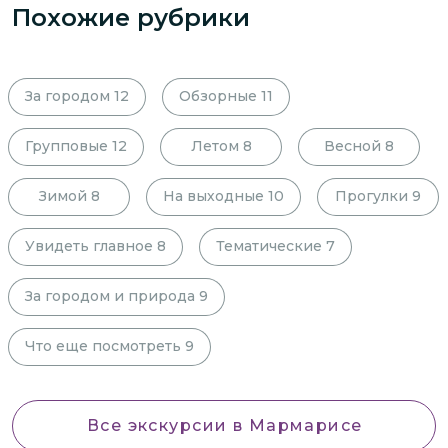
Похожие рубрики
За городом
12
Обзорные
11
Групповые
12
Летом
8
Весной
8
Зимой
8
На выходные
10
Прогулки
9
Увидеть главное
8
Тематические
7
За городом и природа
9
Что еще посмотреть
9
Все экскурсии
в Мармарисе