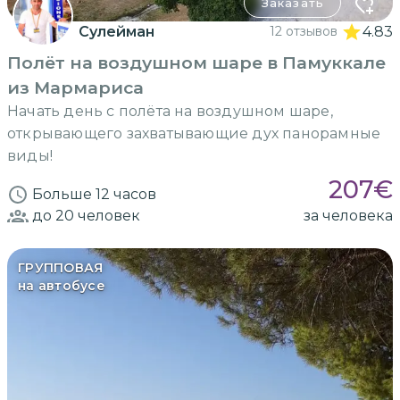
Заказать
Сулейман
12 отзывов
4.83
Полёт на воздушном шаре в Памуккале
из Мармариса
Начать день с полёта на воздушном шаре,
открывающего захватывающие дух панорамные
виды!
207
€
Больше 12 часов
до 20
человек
за человека
ГРУППОВАЯ
на автобусе