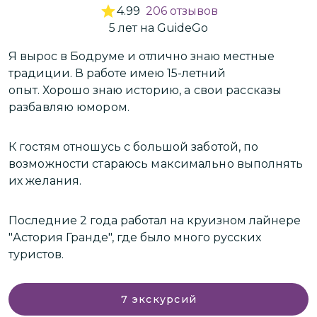
4.99
206
отзывов
5
лет
на GuideGo
Я вырос в Бодруме и отлично знаю местные
Д
традиции. В работе имею 15-летний
н
опыт.
Хорошо знаю историю, а свои рассказы
разбавляю юмором.
П
г
К гостям отношусь с большой заботой,
по
возможности стараюсь максимально выполнять
М
их желания.
г
Последние 2 года работал на круизном лайнере
Д
"Астория Гранде", где было много русских
п
туристов.
7
экскурсий