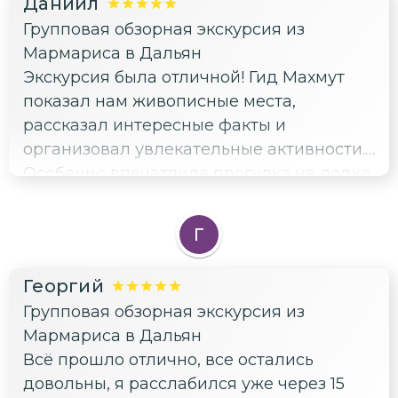
Даниил
воды, и захотелось нарисовать такую
Групповая обзорная экскурсия из
иллюстрацию. Экскурсия подарила
Мармариса в Дальян
много ярких впечатлений и вдохновения.
Экскурсия была отличной! Гид Махмут
Всем, кто хочет насладиться красотами
показал нам живописные места,
природы и узнать что-то новое,
рассказал интересные факты и
однозначно рекомендую!
организовал увлекательные активности.
Особенно впечатлила прогулка на лодке
по реке Дальян и посещение пляжа
Изтузу, где можно было увидеть черепах
Г
каретта-каретта. Приятно, что
организаторы заботятся об экологии: на
Георгий
пляже не было одноразового пластика, а
Групповая обзорная экскурсия из
участникам экскурсии предлагали взять
Мармариса в Дальян
с собой полотенце, чтобы не
Всё прошло отлично, все остались
использовать дополнительные ресурсы.
довольны, я расслабился уже через 15
Это очень радует и вдохновляет на более