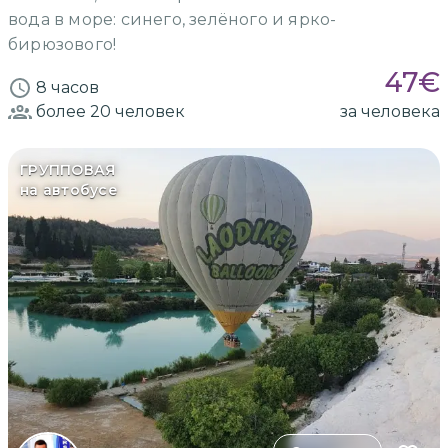
вода в море: синего, зелёного и ярко-
бирюзового!
47
€
8 часов
более 20
человек
за человека
ГРУППОВАЯ
на автобусе