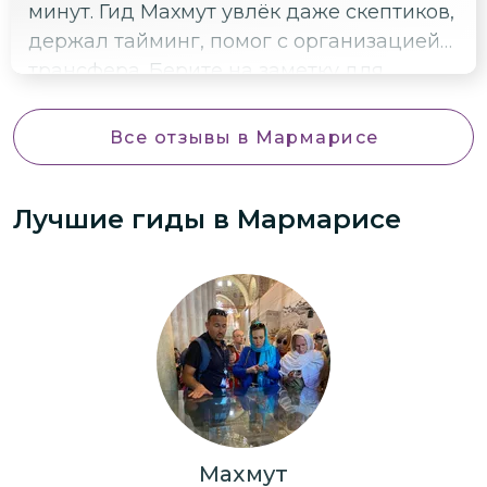
минут. Гид Махмут увлёк даже скептиков,
экологичное поведение. Рекомендую эту
держал тайминг, помог с организацией
экскурсию всем, кто хочет познакомиться
трансфера. Берите на заметку для
с природой и культурой региона!
тимбилдинга.
Все отзывы
в Мармарисе
Лучшие гиды
в Мармарисе
Махмут