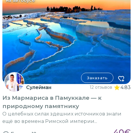
на автобусе
Заказать
Сулейман
12 отзывов
4.83
Из Мармариса в Памуккале — к
природному памятнику
О целебных силах здешних источников знали
ещё во времена Римской империи...
40
€