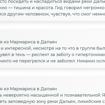
сто посидеть и насладиться видами реки Далья
ужно — тишина и красота. Гид говорил негромк
лся другим человеком, чувствуя, что смог немн
ия из Мармариса в Дальян
 интересной, несмотря на то что в группе был
вёл в тень — респект за заботу о гипертониках
никто не перегрелся и не заболел. Никаких о
ия из Мармариса в Дальян
ь невероятно насыщенной и познавательной. Я
еть заповедную зону реки Дальян, ликийские 