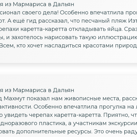
ия из Мармариса в Дальян
ионал своего дела! Особенно впечатлила прог
. А ещё гид рассказал, что песчаный пляж Изт
епахи каретта-каретта откладывать яйца. Сраз
ы, и захотелось нарисовать такую иллюстраци
Всем, кто хочет насладиться красотами природы
ия из Мармариса в Дальян
ид Махмут показал нам живописные места, расс
активности. Особенно впечатлила прогулка на
о увидеть черепах каретта-каретта. Приятно, ч
одноразового пластика, а участникам экскурсии
овать дополнительные ресурсы. Это очень раду