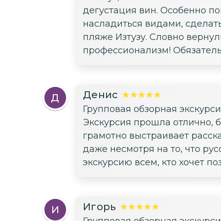
дегустация вин. Особенно по
насладиться видами, сделат
пляже Изтузу. Словно вернули
профессионализм! Обязатель
Денис
Д
Групповая обзорная экскурс
Экскурсия прошла отлично, б
грамотно выстраивает расска
даже несмотря на то, что ру
экскурсию всем, кто хочет п
Игорь
И
Групповая обзорная экскурс