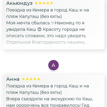
Акьюндуз
Поездка из Кемера в город Каш и на
пляж Капуташ (без яхты)
Моя мечта сбылась ✨Наконец-то я
увидела Каш 😍 Красоту города не
описать словами, это надо увидеть.
Отдельное благодарность нашему
прекрасному гиду Татьяне! Слушать как
она рассказывает, было одно
удовольствие! 🫶Видно, что человек
А
очень любит свою работу ❤️Добрые
водители и комфортабельные автобусы
Анна
🚌 Мы с подругой остались очень
Поездка из Кемера в город Каш и на
довольны! çok teşekkürler 🙏🏻
пляж Капуташ (без яхты)
Вчера съездили на экскурсию по Каш,
нам ооооочень все понравилось! Гид