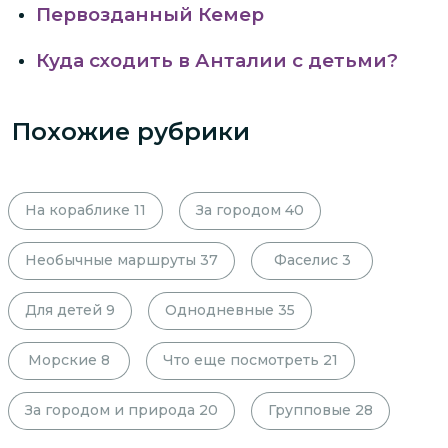
Первозданный Кемер
Куда сходить в Анталии с детьми?
Похожие рубрики
На кораблике
11
За городом
40
Необычные маршруты
37
Фаселис
3
Для детей
9
Однодневные
35
Морские
8
Что еще посмотреть
21
За городом и природа
20
Групповые
28