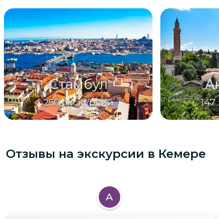
Стамбул
А
250
экскурсий
147
Отзывы на экскурсии
в Кемере
А