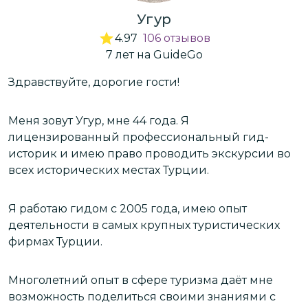
Угур
4.97
106
отзывов
7
лет
на GuideGo
Здравствуйте, дорогие гости!
З
к
я
Меня зовут Угур, мне 44 года. Я
лицензированный профессиональный гид-
историк и имею право проводить экскурсии во
М
всех исторических местах Турции.
т
К
Я работаю гидом с 2005 года, имею опыт
деятельности в самых крупных туристических
В
фирмах Турции.
н
,
м
Многолетний опыт в сфере туризма даёт мне
возможность поделиться своими знаниями с
м