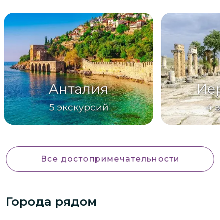
Анталия
Ие
5
экскурсий
4
Все достопримечательности
Города рядом