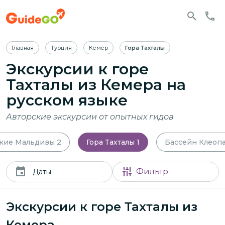
Главная
Турция
Кемер
Гора Тахталы
Экскурсии к горе
Тахталы из Кемера
на
русском языке
Авторские экскурсии от опытных гидов
кие Мальдивы
2
Гора Тахталы
1
Бассейн Клеоп
Фильтр
Даты
Экскурсии к горе Тахталы из
Кемера