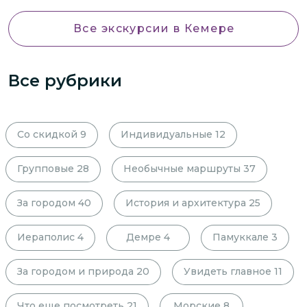
Все экскурсии
в Кемере
Все рубрики
Со скидкой
9
Индивидуальные
12
Групповые
28
Необычные маршруты
37
За городом
40
История и архитектура
25
Иераполис
4
Демре
4
Памуккале
3
За городом и природа
20
Увидеть главное
11
Что еще посмотреть
21
Морские
8