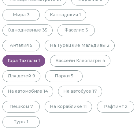
Мира
3
Каппадокия
1
Однодневные
35
Фаселис
3
Анталия
5
На Турецкие Мальдивы
2
Гора Тахталы
1
Бассейн Клеопатры
4
Для детей
9
Парки
5
На автомобиле
14
На автобусе
17
Пешком
7
На кораблике
11
Рафтинг
2
Туры
1