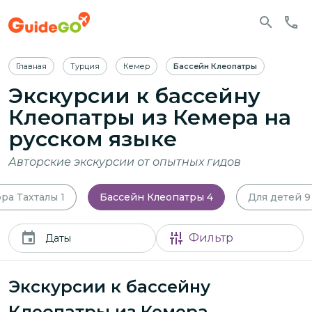
Главная
Турция
Кемер
Бассейн Клеопатры
Экскурсии к бассейну
Клеопатры из Кемера
на
русском языке
Авторские экскурсии от опытных гидов
ора Тахталы
1
Бассейн Клеопатры
4
Для детей
9
Фильтр
Даты
Экскурсии к бассейну
Клеопатры из Кемера