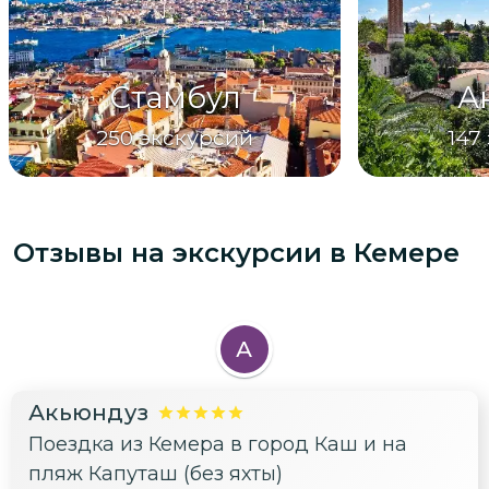
Стамбул
А
250
экскурсий
147
Отзывы на экскурсии
в Кемере
А
Акьюндуз
Поездка из Кемера в город Каш и на
пляж Капуташ (без яхты)