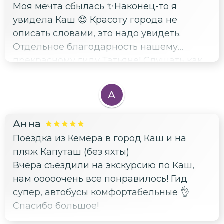
Моя мечта сбылась ✨Наконец-то я
увидела Каш 😍 Красоту города не
описать словами, это надо увидеть.
Отдельное благодарность нашему
прекрасному гиду Татьяне! Слушать как
она рассказывает, было одно
удовольствие! 🫶Видно, что человек
А
очень любит свою работу ❤️Добрые
водители и комфортабельные автобусы
Анна
🚌 Мы с подругой остались очень
Поездка из Кемера в город Каш и на
довольны! çok teşekkürler 🙏🏻
пляж Капуташ (без яхты)
Вчера съездили на экскурсию по Каш,
нам ооооочень все понравилось! Гид
супер, автобусы комфортабельные 👌
Спасибо большое!