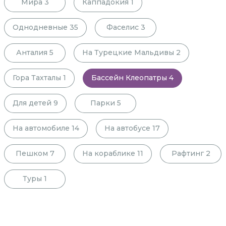
Мира
3
Каппадокия
1
Однодневные
35
Фаселис
3
Анталия
5
На Турецкие Мальдивы
2
Гора Тахталы
1
Бассейн Клеопатры
4
Для детей
9
Парки
5
На автомобиле
14
На автобусе
17
Пешком
7
На кораблике
11
Рафтинг
2
Туры
1