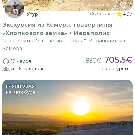
Заказать
Угур
106 отзывов
4.97
Экскурсия из Кемера: травертины
«Хлопкового замка» + Иераполис
Травертины "Хлопкового замка"+Иераполис из
Кемера
705.5
€
830
€
12 часов
до 6
человек
за экскурсию
ГРУППОВАЯ
на автобусе