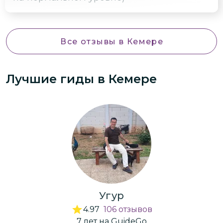
Все отзывы
в Кемере
Лучшие гиды
в Кемере
Угур
4.97
106
отзывов
7
лет
на GuideGo