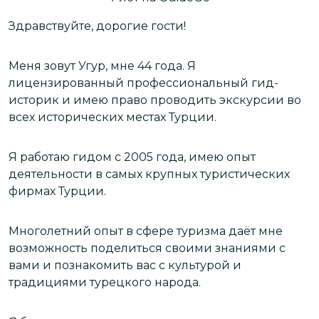
Здравствуйте, дорогие гости!
З
к
я
Меня зовут Угур, мне 44 года. Я
лицензированный профессиональный гид-
историк и имею право проводить экскурсии во
М
всех исторических местах Турции.
т
К
Я работаю гидом с 2005 года, имею опыт
деятельности в самых крупных туристических
В
фирмах Турции.
н
,
м
Многолетний опыт в сфере туризма даёт мне
возможность поделиться своими знаниями с
м
вами и познакомить вас с культурой и
традициями турецкого народа.