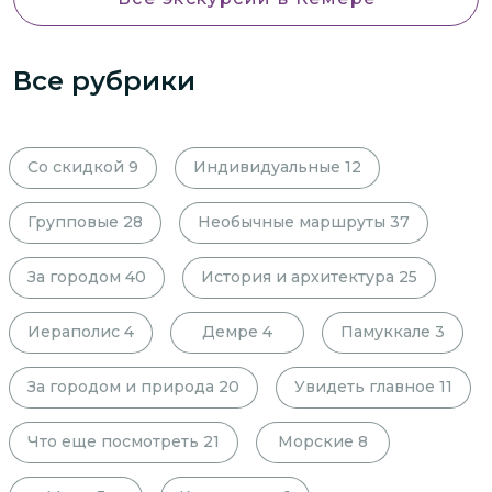
Все рубрики
Со скидкой
9
Индивидуальные
12
Групповые
28
Необычные маршруты
37
За городом
40
История и архитектура
25
Иераполис
4
Демре
4
Памуккале
3
За городом и природа
20
Увидеть главное
11
Что еще посмотреть
21
Морские
8