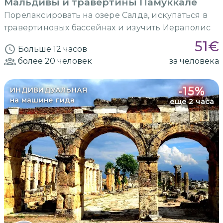
Мальдивы и травертины Памуккале
Порелаксировать на озере Салда, искупаться в
травертиновых бассейнах и изучить Иераполис
51
€
Больше 12 часов
более 20
человек
за человека
-
15
%
ИНДИВИДУАЛЬНАЯ
на машине гида
еще 2 часа