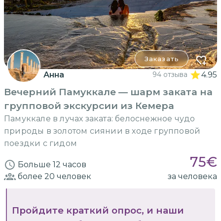
Заказать
Анна
94 отзыва
4.95
Вечерний Памуккале — шарм заката на
групповой экскурсии из Кемера
Памуккале в лучах заката: белоснежное чудо
природы в золотом сиянии в ходе групповой
поездки с гидом
75
€
Больше 12 часов
более 20
человек
за человека
Пройдите краткий опрос, и наши