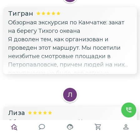
Тигран
Обзорная экскурсия по Камчатке: закат
на берегу Тихого океана
Я доволен тем, как организован и
проведен этот маршрут. Мы посетили
неизбитые смотровые площадки в
Петропавловске, причем людей на них
практически не было, всё отлично
рассмотрели и выехали в окрестности
города. Здесь очень красиво, много
Л
фоткались и под конец устроили пикник
на Халактырском пляже) Все остались
Лиза
довольны, благодарю)
Обзорная экскурсия по Камчатке: закат
на берегу Тихого океана
Красота и романтика у самого Тихого