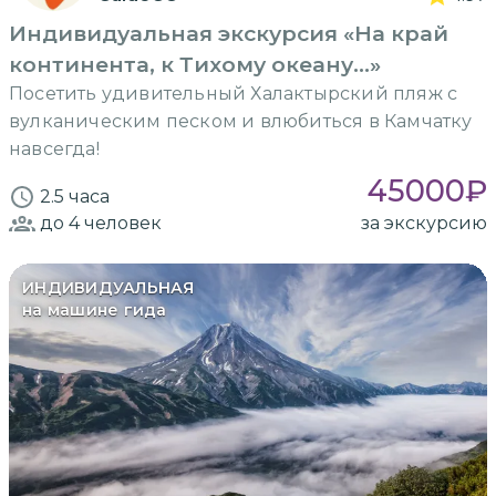
Индивидуальная экскурсия «На край
континента, к Тихому океану…»
Посетить удивительный Халактырский пляж с
вулканическим песком и влюбиться в Камчатку
навсегда!
45000
₽
2.5 часа
до 4
человек
за экскурсию
ИНДИВИДУАЛЬНАЯ
на машине гида