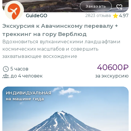
Заказать
GuideGO
2823 отзыва
4.97
Экскурсия к Авачинскому перевалу +
треккинг на гору Верблюд
Вдохновиться вулканическими ландшафтами
космических масштабов и совершить
захватывающее восхождение
40600
₽
5 часов
до 4
человек
за экскурсию
ИНДИВИДУАЛЬНАЯ
на машине гида