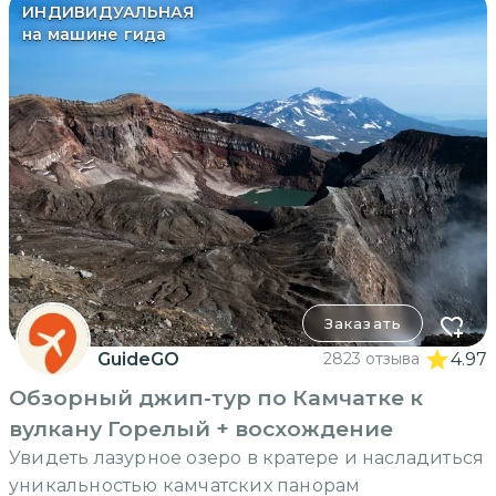
ИНДИВИДУАЛЬНАЯ
на машине гида
Заказать
GuideGO
2823 отзыва
4.97
Обзорный джип-тур по Камчатке к
вулкану Горелый + восхождение
Увидеть лазурное озеро в кратере и насладиться
уникальностью камчатских панорам