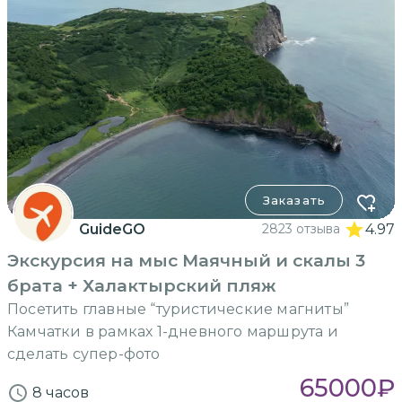
Заказать
GuideGO
2823 отзыва
4.97
Экскурсия на мыс Маячный и скалы 3
брата + Халактырский пляж
Посетить главные “туристические магниты”
Камчатки в рамках 1-дневного маршрута и
сделать супер-фото
65000
₽
8 часов