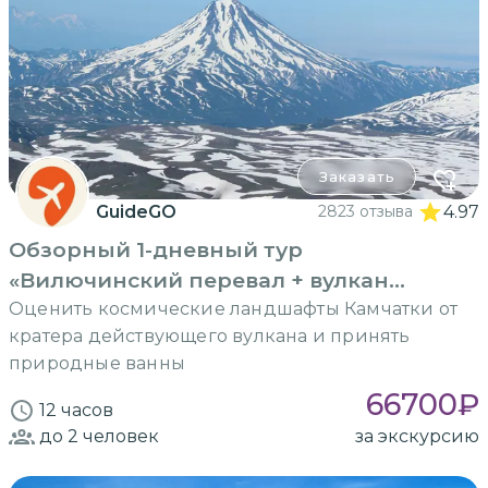
Заказать
GuideGO
2823 отзыва
4.97
Обзорный 1-дневный тур
«Вилючинский перевал + вулкан
Горелый»
Оценить космические ландшафты Камчатки от
кратера действующего вулкана и принять
природные ванны
66700
₽
12 часов
до 2
человек
за экскурсию