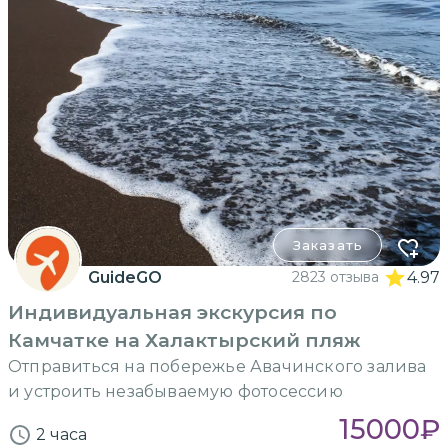
Заказать
GuideGO
2823 отзыва
4.97
Индивидуальная экскурсия по
Камчатке на Халактырский пляж
Отправиться на побережье Авачинского залива
и устроить незабываемую фотосессию
15000
₽
2 часа