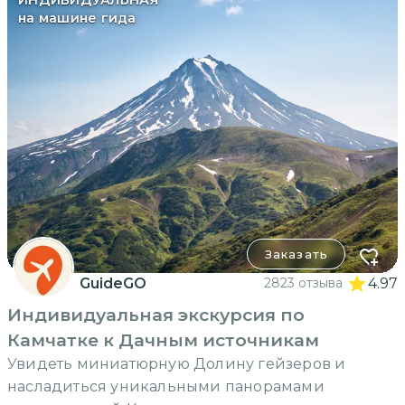
ИНДИВИДУАЛЬНАЯ
на машине гида
Заказать
GuideGO
2823 отзыва
4.97
Индивидуальная экскурсия по
Камчатке к Дачным источникам
Увидеть миниатюрную Долину гейзеров и
насладиться уникальными панорамами