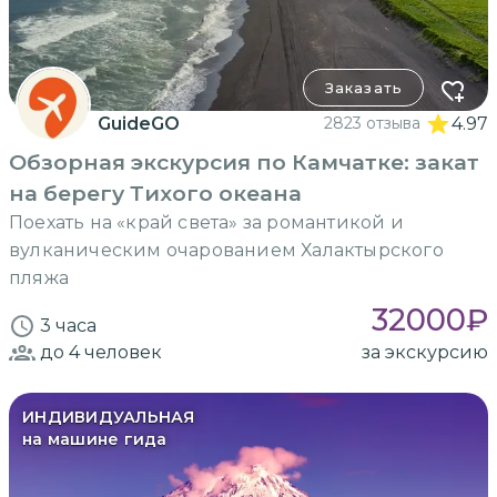
Заказать
GuideGO
2823 отзыва
4.97
Обзорная экскурсия по Камчатке: закат
на берегу Тихого океана
Поехать на «край света» за романтикой и
вулканическим очарованием Халактырского
пляжа
32000
₽
3 часа
до 4
человек
за экскурсию
ИНДИВИДУАЛЬНАЯ
на машине гида