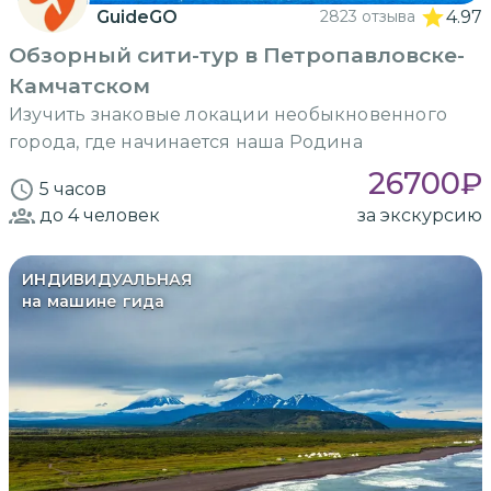
GuideGO
2823 отзыва
4.97
Обзорный сити-тур в Петропавловске-
Камчатском
Изучить знаковые локации необыкновенного
города, где начинается наша Родина
26700
₽
5 часов
до 4
человек
за экскурсию
ИНДИВИДУАЛЬНАЯ
на машине гида