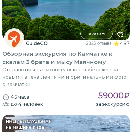
Заказать
GuideGO
2823 отзыва
4.97
Обзорная экскурсия по Камчатке к
скалам 3 брата и мысу Маячному
Отправиться на тихоокеанское побережье за
новыми впечатлениями и оригинальными фото
с Камчатки
59000
₽
4.5 часа
до 4
человек
за экскурсию
ИНДИВИДУАЛЬНАЯ
на машине гида