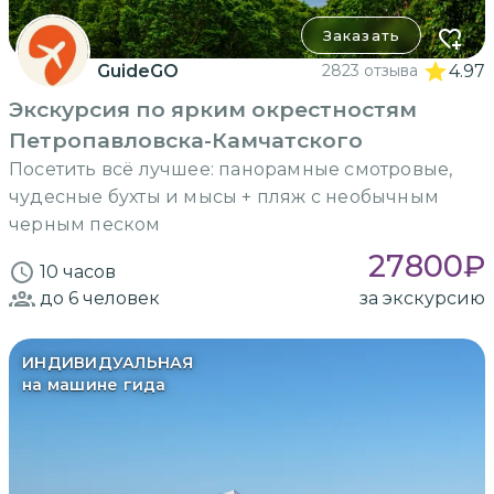
Заказать
GuideGO
2823 отзыва
4.97
Экскурсия по ярким окрестностям
Петропавловска-Камчатского
Посетить всё лучшее: панорамные смотровые,
чудесные бухты и мысы + пляж с необычным
черным песком
27800
₽
10 часов
до 6
человек
за экскурсию
ИНДИВИДУАЛЬНАЯ
на машине гида