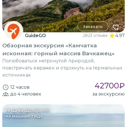
Заказать
GuideGO
2823 отзыва
4.97
Обзорная экскурсия «Камчатка
исконная: горный массив Вачкажец»
Полюбоваться нетронутой природой,
повстречать евражек и отдохнуть на термальных
источниках
42700
₽
12 часов
до 4
человек
за экскурсию
ИНДИВИДУАЛЬНАЯ
на машине гида