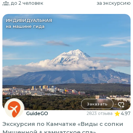
до 2
человек
за экскурсию
ИНДИВИДУАЛЬНАЯ
на машине гида
Заказать
GuideGO
2823 отзыва
4.97
Экскурсия по Камчатке «Виды с сопки
Мишенной + камчатское спа»