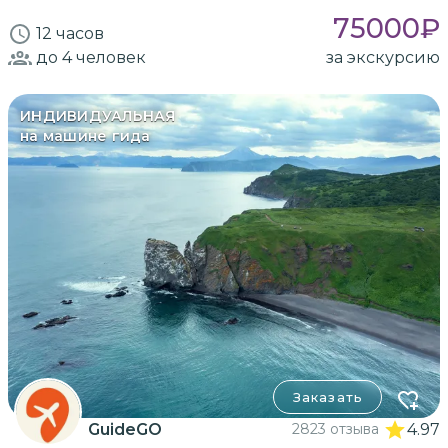
75000
₽
12 часов
до 4
человек
за экскурсию
ИНДИВИДУАЛЬНАЯ
на машине гида
Заказать
GuideGO
2823 отзыва
4.97