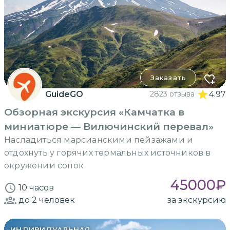
Заказать
GuideGO
2823 отзыва
4.97
Обзорная экскурсия «Камчатка в
миниатюре — Вилючинский перевал»
Насладиться марсианскими пейзажами и
отдохнуть у горячих термальных источников в
окружении сопок
45000
₽
10 часов
до 2
человек
за экскурсию