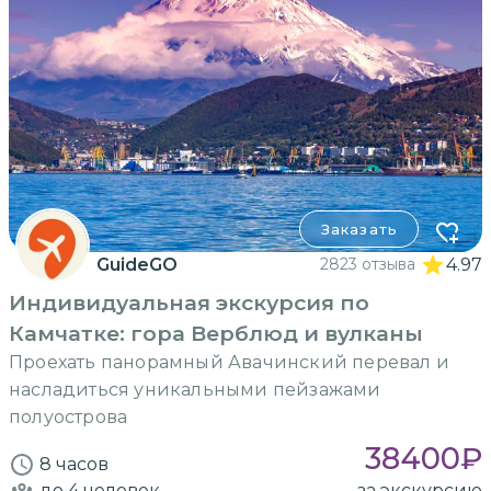
Заказать
GuideGO
2823 отзыва
4.97
Индивидуальная экскурсия по
Камчатке: гора Верблюд и вулканы
Проехать панорамный Авачинский перевал и
насладиться уникальными пейзажами
полуострова
38400
₽
8 часов
до 4
человек
за экскурсию