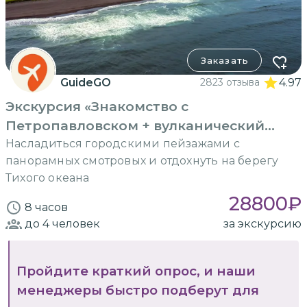
Заказать
GuideGO
2823 отзыва
4.97
Экскурсия «Знакомство с
Петропавловском + вулканический
пляж»
Насладиться городскими пейзажами с
панорамных смотровых и отдохнуть на берегу
Тихого океана
28800
₽
8 часов
до 4
человек
за экскурсию
Пройдите краткий опрос, и наши
менеджеры быстро подберут для