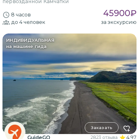
первозданной Камчатки
45900
₽
8 часов
до 4
человек
за экскурсию
ИНДИВИДУАЛЬНАЯ
на машине гида
Заказать
GuideGO
2823 отзыва
4.97