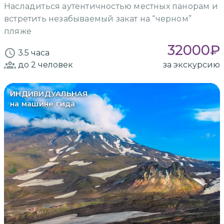
Насладиться аутентичностью местных панорам и
встретить незабываемый закат на “черном”
пляже
32000
₽
3.5 часа
до 2
человек
за экскурсию
ИНДИВИДУАЛЬНАЯ
на машине гида