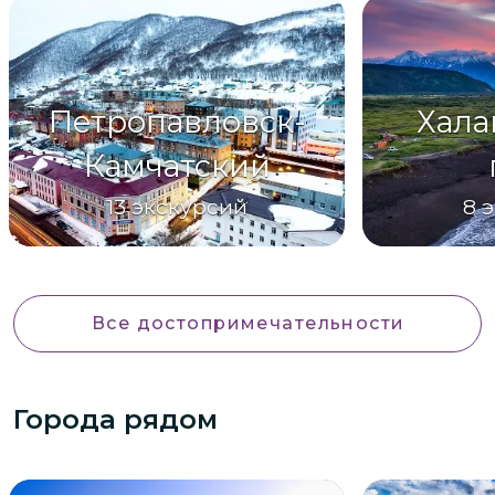
Петропавловск-
Хала
Камчатский
13
экскурсий
8
э
Все достопримечательности
Города рядом