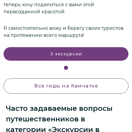
теперь хочу поделиться с вами этой
т
первозданной красотой.
п
Я самостоятельно вожу и берегу своих туристов
Я
на протяжении всего маршрута!
н
3
экскурсии
Все гиды
на Камчатке
Часто задаваемые вопросы
путешественников в
категории «Экскурсии в