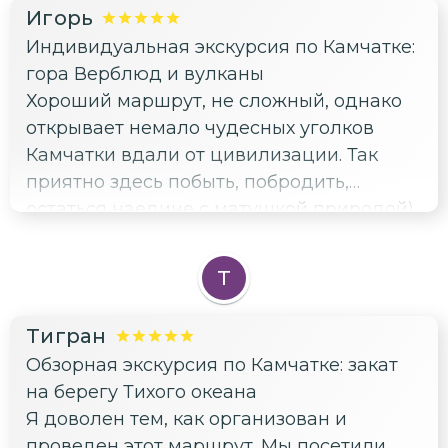
Игорь
Индивидуальная экскурсия по Камчатке:
гора Верблюд и вулканы
Хороший маршрут, не сложный, однако
открывает немало чудесных уголков
Камчатки вдали от цивилизации. Так
приятно здесь побыть, побродить,
остаться наедине с матушкой природой)
Я доволен экскурсией, благодарю гида!
Т
Тигран
Обзорная экскурсия по Камчатке: закат
на берегу Тихого океана
Я доволен тем, как организован и
проведен этот маршрут. Мы посетили