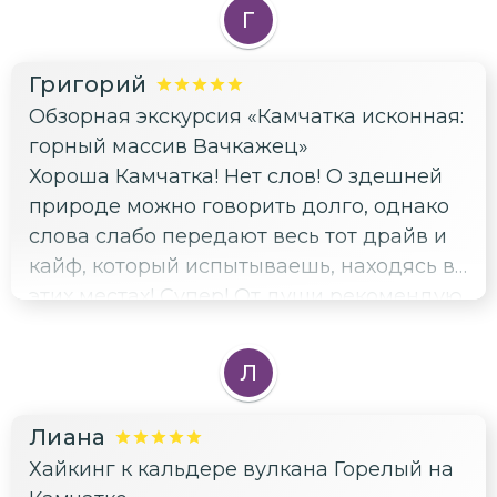
Г
Григорий
Обзорная экскурсия «Камчатка исконная:
горный массив Вачкажец»
Хороша Камчатка! Нет слов! О здешней
природе можно говорить долго, однако
слова слабо передают весь тот драйв и
кайф, который испытываешь, находясь в
этих местах! Супер! От души рекомендую
гида и это направление!
Л
Лиана
Хайкинг к кальдере вулкана Горелый на