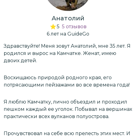
Анатолий
5
5
отзывов
6
лет
на GuideGo
Я
Здравствуйте! Меня зовут Анатолий, мне 35 лет. Я
З
родился и вырос на Камчатке. Женат, имею
р
двоих детей.
д
Восхищаюсь природой родного края, его
В
!
потрясающими пейзажами во все времена года!
п
Я люблю Камчатку, лично объездил и проходил
Я
ах
пешком каждый ее уголок. Побывал на вершинах
п
практически всех вулканов полуострова.
п
И
Прочувствовал на себе всю прелесть этих мест. И
П