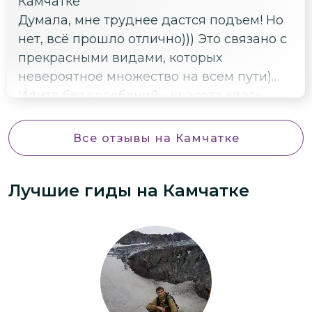
Камчатке
Думала, мне труднее дастся подъем! Но
нет, всё прошло отлично))) Это связано с
прекрасными видами, которых
невероятное множество на всем пути)
Идите без колебаний - красота здесь
феерическая) Марс отдыхает)))
Все отзывы
на Камчатке
Лучшие гиды
на Камчатке