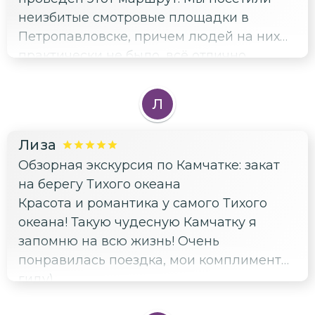
неизбитые смотровые площадки в
Петропавловске, причем людей на них
практически не было, всё отлично
рассмотрели и выехали в окрестности
города. Здесь очень красиво, много
Л
фоткались и под конец устроили пикник
на Халактырском пляже) Все остались
Лиза
довольны, благодарю)
Обзорная экскурсия по Камчатке: закат
на берегу Тихого океана
Красота и романтика у самого Тихого
океана! Такую чудесную Камчатку я
запомню на всю жизнь! Очень
понравилась поездка, мои комплименты
гиду)