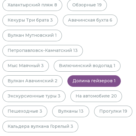
Халактырский пляж
8
Обзорные
19
Кекуры Три брата
3
Авачинская бухта
6
Вулкан Мутновский
1
Петропавловск-Камчатский
13
Мыс Маячный
3
Вилючинский водопад
1
Вулкан Авачинский
2
Долина гейзеров
1
Экскурсионные туры
3
На автомобиле
20
Пешеходные
3
Вулканы
13
Прогулки
19
Кальдера вулкана Горелый
3