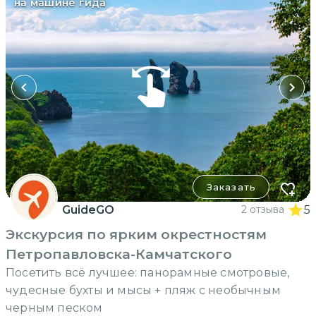
на машине гида
Заказать
GuideGO
2 отзыва
5
Экскурсия по ярким окрестностям
Петропавловска-Камчатского
Посетить всё лучшее: панорамные смотровые,
чудесные бухты и мысы + пляж с необычным
черным песком