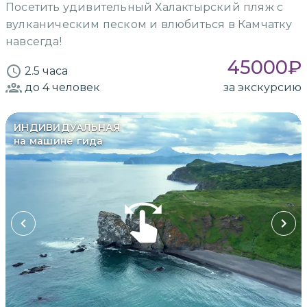
Посетить удивительный Халактырский пляж с
вулканическим песком и влюбиться в Камчатку
навсегда!
45000
₽
2.5 часа
до 4
человек
за экскурсию
ИНДИВИДУАЛЬНАЯ
на машине гида