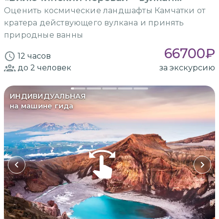
Горелый»
Оценить космические ландшафты Камчатки от
кратера действующего вулкана и принять
природные ванны
66700
₽
12 часов
до 2
человек
за экскурсию
ИНДИВИДУАЛЬНАЯ
на машине гида