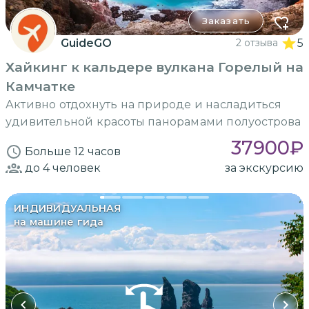
Заказать
GuideGO
2 отзыва
5
Хайкинг к кальдере вулкана Горелый на
Камчатке
Активно отдохнуть на природе и насладиться
удивительной красоты панорамами полуострова
37900
₽
Больше 12 часов
до 4
человек
за экскурсию
ИНДИВИДУАЛЬНАЯ
на машине гида