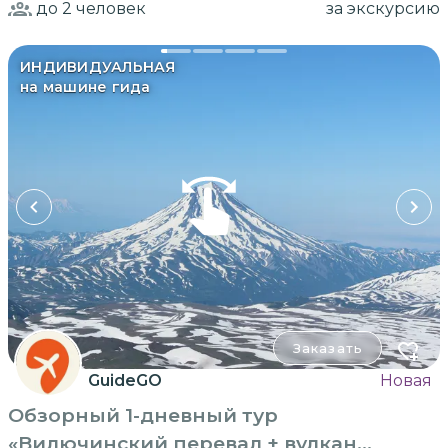
до 2
человек
за экскурсию
ИНДИВИДУАЛЬНАЯ
на машине гида
Заказать
GuideGO
Новая
Обзорный 1-дневный тур
«Вилючинский перевал + вулкан