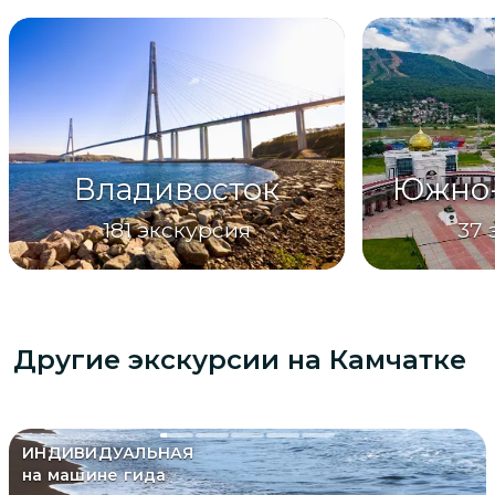
Владивосток
Южно-
181
экскурсия
37
Другие экскурсии
на Камчатке
ИНДИВИДУАЛЬНАЯ
на машине гида