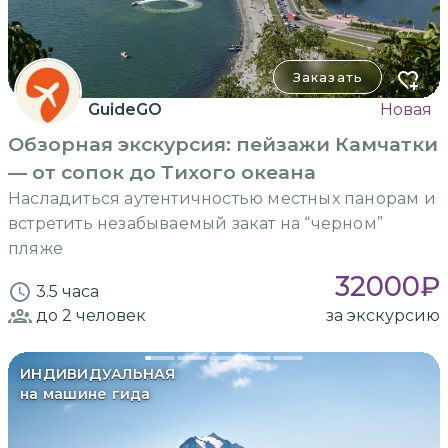
Заказать
GuideGO
Новая
Обзорная экскурсия: пейзажи Камчатки
— от сопок до Тихого океана
Насладиться аутентичностью местных панорам и
встретить незабываемый закат на “черном”
пляже
32000
₽
3.5 часа
до 2
человек
за экскурсию
ИНДИВИДУАЛЬНАЯ
на машине гида