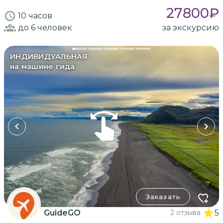
27800
₽
10 часов
до 6
человек
за экскурсию
ИНДИВИДУАЛЬНАЯ
на машине гида
Заказать
GuideGO
2 отзыва
5