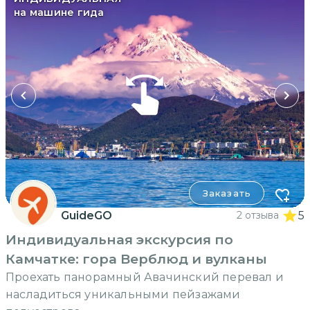
на машине гида
Заказать
GuideGO
2 отзыва
5
Индивидуальная экскурсия по
Камчатке: гора Верблюд и вулканы
Проехать панорамный Авачинский перевал и
насладиться уникальными пейзажами