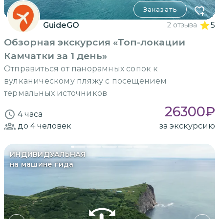
Заказать
GuideGO
2 отзыва
5
Обзорная экскурсия «Топ-локации
Камчатки за 1 день»
Отправиться от панорамных сопок к
вулканическому пляжу с посещением
термальных источников
26300
₽
4 часа
до 4
человек
за экскурсию
ИНДИВИДУАЛЬНАЯ
на машине гида