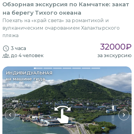
Обзорная экскурсия по Камчатке: закат
на берегу Тихого океана
Поехать на «край света» за романтикой и
вулканическим очарованием Халактырского
пляжа
32000
₽
3 часа
до 4
человек
за экскурсию
ИНДИВИДУАЛЬНАЯ
на машине гида