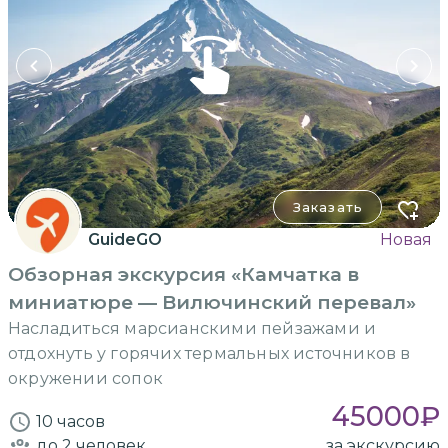
Заказать
GuideGO
Новая
Обзорная экскурсия «Камчатка в
миниатюре — Вилючинский перевал»
Насладиться марсианскими пейзажами и
отдохнуть у горячих термальных источников в
окружении сопок
45000
₽
10 часов
до 2
человек
за экскурсию