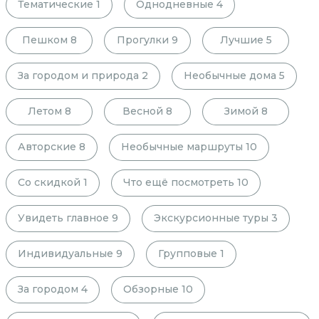
Тематические
1
Однодневные
4
Пешком
8
Прогулки
9
Лучшие
5
За городом и природа
2
Необычные дома
5
Летом
8
Весной
8
Зимой
8
Авторские
8
Необычные маршруты
10
Со скидкой
1
Что ещё посмотреть
10
Увидеть главное
9
Экскурсионные туры
3
Индивидуальные
9
Групповые
1
За городом
4
Обзорные
10