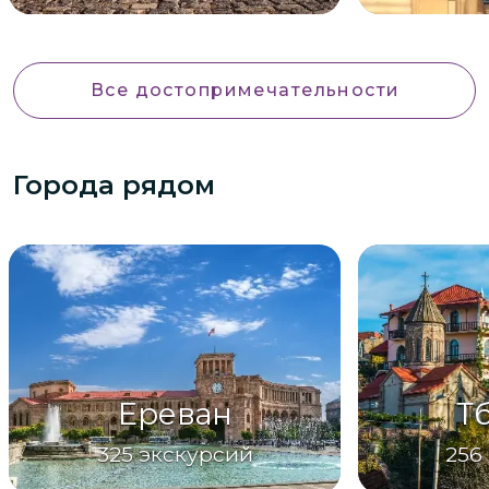
Все достопримечательности
Города рядом
Ереван
Т
325
экскурсий
256