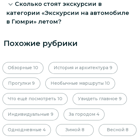
Сколько стоят экскурсии в
категории «Экскурсии на автомобиле
в Гюмри» летом?
Похожие рубрики
Обзорные
10
История и архитектура
9
Прогулки
9
Необычные маршруты
10
Что ещё посмотреть
10
Увидеть главное
9
Индивидуальные
9
За городом
4
Однодневные
4
Зимой
8
Весной
8