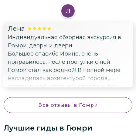
Л
Лена
Индивидуальная обзорная экскурсия в
Гюмри: дворы и двери
Большое спасибо Ирине, очень
понравилось, после прогулки с ней
Гюмри стал как родной! В полной мере
насладилась архитектурой города,
современной историей и преданиями,
увидела аутентичные уголки, о которых
знают только местные жители.
Все отзывы
в Гюмри
Лучшие гиды
в Гюмри