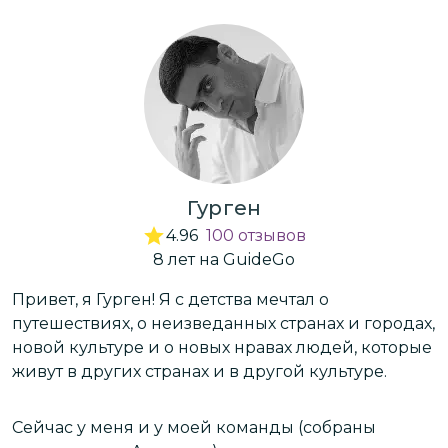
Гурген
4.96
100
отзывов
8
лет
на GuideGo
Привет, я Гурген! Я с детства мечтал о
Я Мери
путешествиях, о неизведанных странах и городах,
новой культуре и о новых нравах людей, которые
живут в других странах и в другой культуре.
Я
во
Сейчас у меня и у моей команды (собраны
в