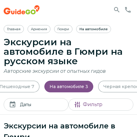
Главная
Армения
Гюмри
На автомобиле
Экскурсии на
автомобиле в Гюмри
на
русском языке
Авторские экскурсии от опытных гидов
Пешеходные
7
На автомобиле
3
Черная крепо
Фильтр
Даты
Экскурсии на автомобиле в
Гюмри