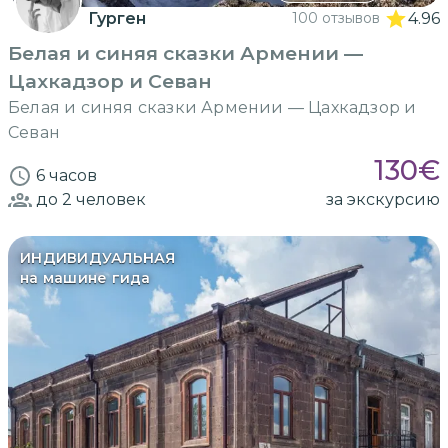
Гурген
100 отзывов
4.96
Белая и синяя сказки Армении —
Цахкадзор и Севан
Белая и синяя сказки Армении — Цахкадзор и
Севан
130
€
6 часов
до 2
человек
за экскурсию
ИНДИВИДУАЛЬНАЯ
на машине гида