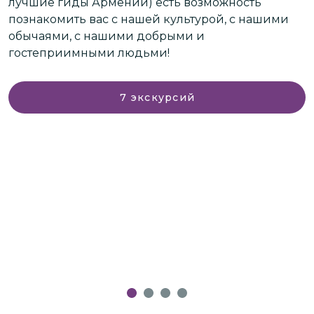
лучшие гиды Армении) есть возможность
с
познакомить вас с нашей культурой, с нашими
с
обычаями, с нашими добрыми и
гостеприимными людьми!
У
п
н
7
экскурсий
з
к
Е
я
в
п
ем
с