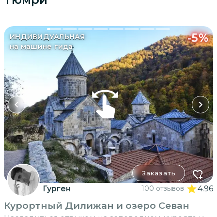
-
5
%
ИНДИВИДУАЛЬНАЯ
на машине гида
Заказать
Гурген
100 отзывов
4.96
Курортный Дилижан и озеро Севан