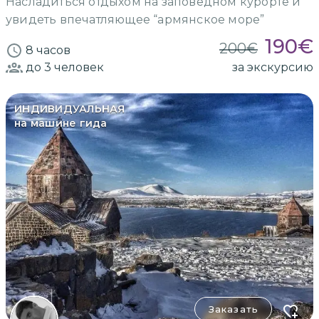
Насладиться отдыхом на заповедном курорте и
увидеть впечатляющее “армянское море”
190
€
200
€
8 часов
до 3
человек
за экскурсию
ИНДИВИДУАЛЬНАЯ
на машине гида
Заказать