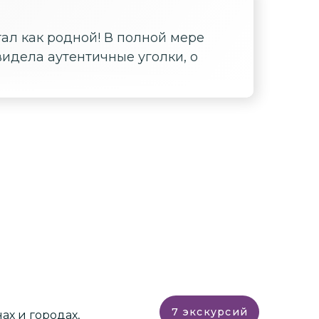
ал как родной! В полной мере
идела аутентичные уголки, о
7
экскурсий
ах и городах,