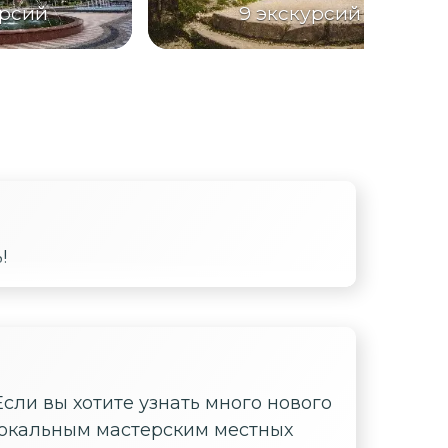
урсий
9
экскурсий
!
Если вы хотите узнать много нового
 локальным мастерским местных