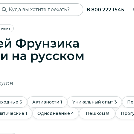
8 800 222 1545
тчяна
ей Фрунзика
ри
на русском
идов
ыходные
3
Активности
1
Уникальный опыт
3
Пе
матические
1
Однодневные
4
Пешком
8
Прог