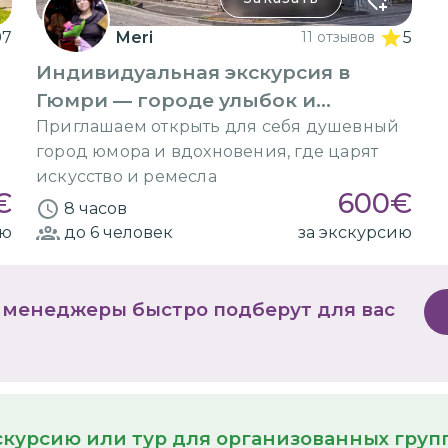
97
Meri
11 отзывов
5
Индивидуальная экскурсия в
Гюмри — городе улыбок и
испытаний
Приглашаем открыть для себя душевный
город юмора и вдохновения, где царят
искусство и ремесла
€
600
€
8 часов
ию
до 6
человек
за экскурсию
 менеджеры быстро подберут для вас
кскурсию или тур для организованных гру