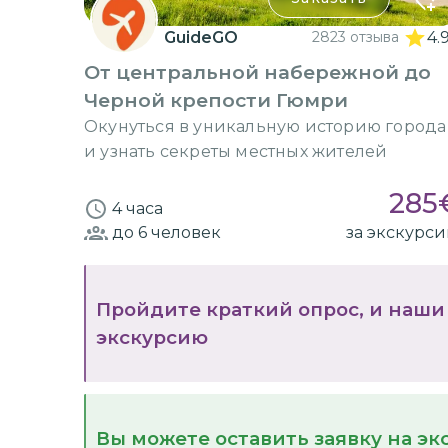
GuideGO
2823 отзыва
4.
От центральной набережной до
Черной крепости Гюмри
Окунуться в уникальную историю города
и узнать секреты местных жителей
285
4 часа
до 6
человек
за экскурс
Пройдите краткий опрос, и наши
экскурсию
Вы можете оставить заявку на э