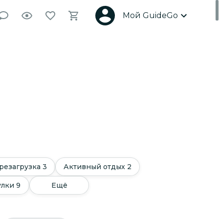
Мой GuideGo
резагрузка
3
Активный отдых
2
улки
9
Ещё