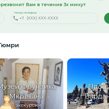
резвонит Вам в течение 3х минут
Номер телефона
+7
 Гюмри
Музей Фрунзика
Площ
Мкртчяна
Варда
2
экскурсии
2
экску