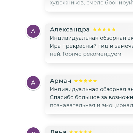
художников, смело бронируйте
Александра
А
Индивидуальная обзорная эк
Ира прекрасный гид и замеча
ней. Горячо рекомендуем!
Арман
А
Индивидуальная обзорная эк
Спасибо большое за возможность прочувствовать атмосферу и душу Гюмри. Экскурсия очень насыщенная,
познавательная и эмоционал
Лена