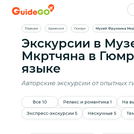
Главная
Армения
Гюмри
Музей Фрунзика Мкр
Экскурсии в Муз
Мкртчяна в Гюм
языке
Авторские экскурсии от опытных г
Все
10
Релакс и романтика
1
На в
Экспресс-экскурсии
5
Нескучные
5
Те