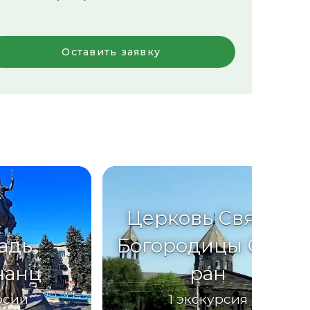
Оставить заявку
Церковь Святой
адь
Богородицы Семь
нанц
ран
рсии
1
экскурсия