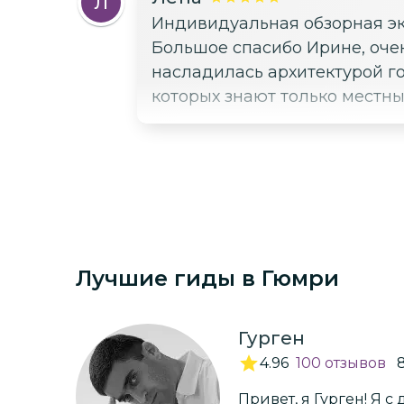
Л
Индивидуальная обзорная эк
Большое спасибо Ирине, очен
насладилась архитектурой г
которых знают только местны
Лучшие гиды
в Гюмри
Гурген
4.96
100
отзывов
Привет, я Гурген! Я с