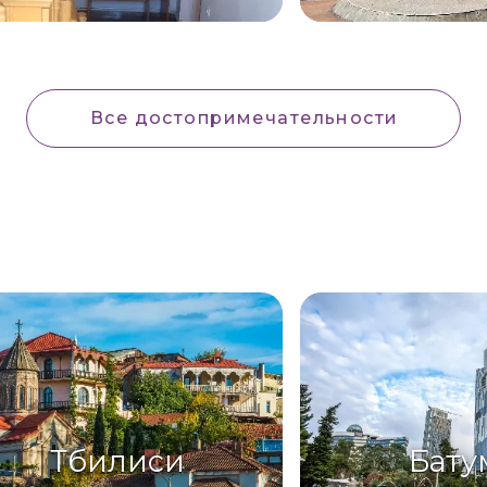
Все достопримечательности
Тбилиси
Бату