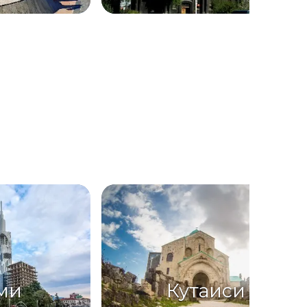
ми
Кутаиси