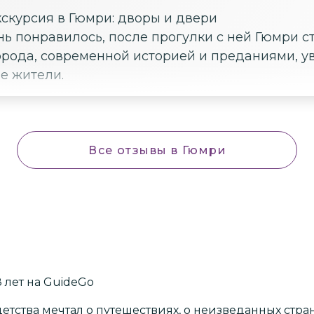
скурсия в Гюмри: дворы и двери
ь понравилось, после прогулки с ней Гюмри ст
орода, современной историей и преданиями, ув
е жители.
Все отзывы
в Гюмри
8
лет
на GuideGo
 детства мечтал о путешествиях, о неизведанных стран