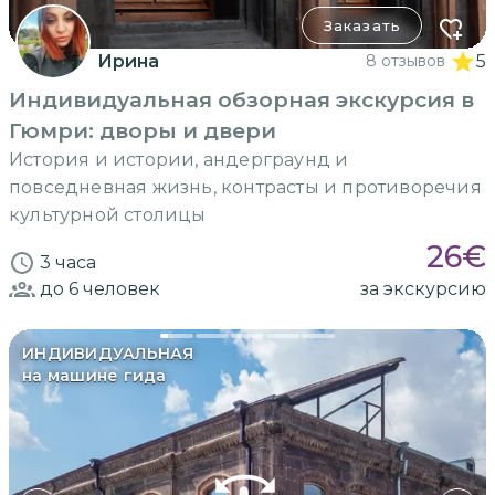
Заказать
Ирина
8 отзывов
5
Индивидуальная обзорная экскурсия в
Гюмри: дворы и двери
История и истории, андерграунд и
повседневная жизнь, контрасты и противоречия
культурной столицы
26
€
3 часа
до 6
человек
за экскурсию
ИНДИВИДУАЛЬНАЯ
на машине гида