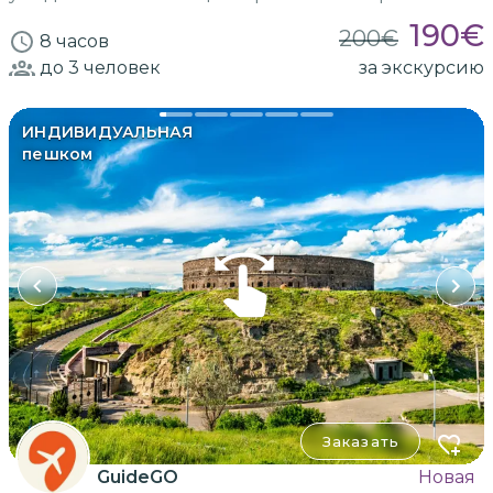
190
€
200
€
8 часов
до 3
человек
за экскурсию
ИНДИВИДУАЛЬНАЯ
пешком
Заказать
GuideGO
Новая