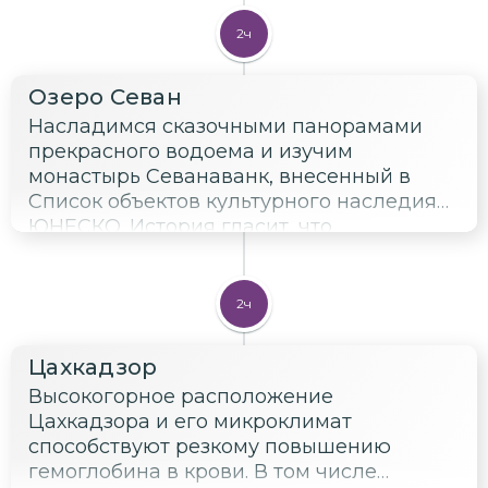
2ч
Озеро Севан
Насладимся сказочными панорамами
прекрасного водоема и изучим
монастырь Севанаванк, внесенный в
Список объектов культурного наследия
ЮНЕСКО. История гласит, что
религиозный комплекс был возведен
монахами-отшельниками в конце VIII
века при поддержке Григора
2ч
Просветителя и принцессы Мариам из
царского рода Багратуни.
Цахкадзор
Высокогорное расположение
Цахкадзора и его микроклимат
способствуют резкому повышению
гемоглобина в крови. В том числе