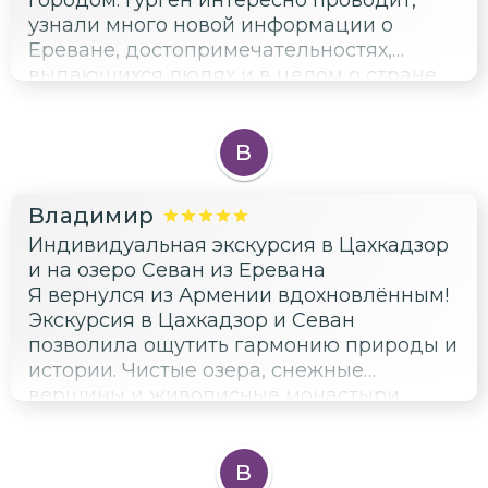
городом. Гурген интересно проводит,
узнали много новой информации о
Ереване, достопримечательностях,
выдающихся людях и в целом о стране.
Гид отвечает на интересующие вопросы.
Рекомендую.
В
Владимир
Индивидуальная экскурсия в Цахкадзор
и на озеро Севан из Еревана
Я вернулся из Армении вдохновлённым!
Экскурсия в Цахкадзор и Севан
позволила ощутить гармонию природы и
истории. Чистые озера, снежные
вершины и живописные монастыри
надолго останутся в моей памяти.
Спасибо за эту замечательную
возможность и за скидку на экскурсию!
В