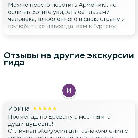
Можно просто посетить Армению, но
искренен) у нас есть список
если вы хотите увидеть её глазами
неохваченных мест и маршрутов ,
человека, влюблённого в свою страну и
которые невозможно было посетить в
полюбить её навсегда, вам к Гургену!
столь короткий срок , а так же мечта
вновь посетить Армению летом !🤗до
новых встреч!!!!!
Отзывы на другие экскурсии
гида
И
Ирина
Променад по Еревану с местным: от
души душевно!
Отличная экскурсия для ознакомления с