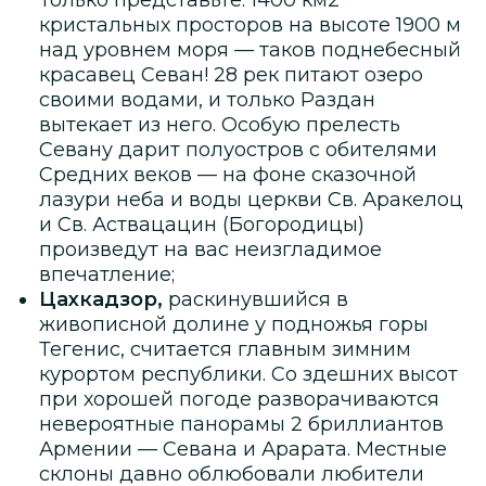
кристальных просторов на высоте 1900 м
над уровнем моря — таков поднебесный
красавец Севан! 28 рек питают озеро
своими водами, и только Раздан
вытекает из него. Особую прелесть
Севану дарит полуостров с обителями
Средних веков — на фоне сказочной
лазури неба и воды церкви Св. Аракелоц
и Св. Аствацацин (Богородицы)
произведут на вас неизгладимое
впечатление;
Цахкадзор,
раскинувшийся в
живописной долине у подножья горы
Тегенис, считается главным зимним
курортом республики. Со здешних высот
при хорошей погоде разворачиваются
невероятные панорамы 2 бриллиантов
Армении — Севана и Арарата. Местные
склоны давно облюбовали любители