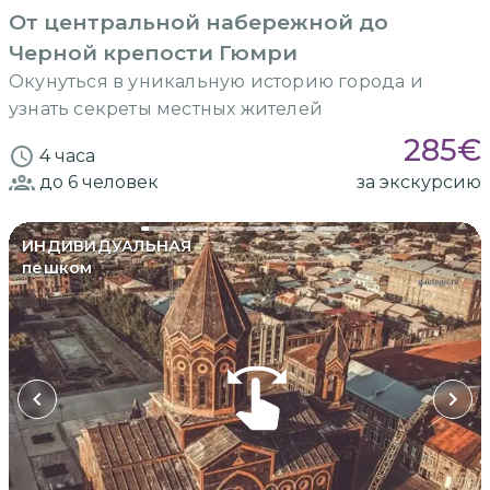
От центральной набережной до
Черной крепости Гюмри
Окунуться в уникальную историю города и
узнать секреты местных жителей
285
€
4 часа
до 6
человек
за экскурсию
ИНДИВИДУАЛЬНАЯ
пешком