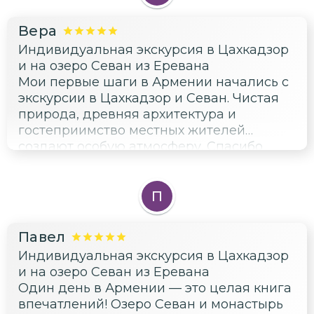
Вера
Индивидуальная экскурсия в Цахкадзор
и на озеро Севан из Еревана
Мои первые шаги в Армении начались с
экскурсии в Цахкадзор и Севан. Чистая
природа, древняя архитектура и
гостеприимство местных жителей
создают особую атмосферу. Спасибо
Гургену за чудесную экскурсию и советы
по дальнейшему пребыванию в стране.
П
Павел
Индивидуальная экскурсия в Цахкадзор
и на озеро Севан из Еревана
Один день в Армении — это целая книга
впечатлений! Озеро Севан и монастырь