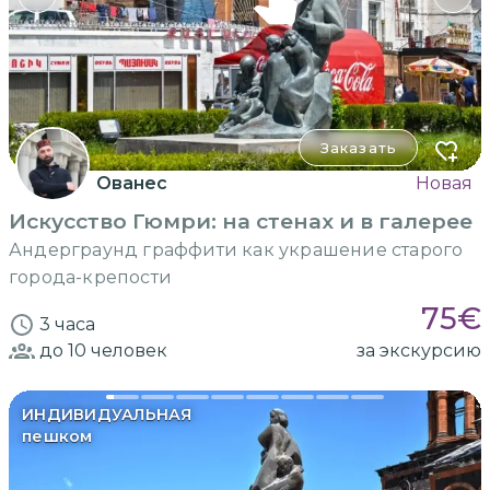
Заказать
Ованес
Новая
Искусство Гюмри: на стенах и в галерее
Андерграунд граффити как украшение старого
города-крепости
75
€
3 часа
до 10
человек
за экскурсию
ИНДИВИДУАЛЬНАЯ
пешком