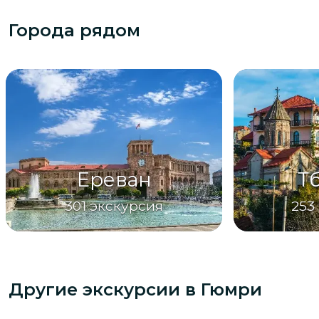
Города рядом
Ереван
Т
301
экскурсия
253
Другие экскурсии
в Гюмри