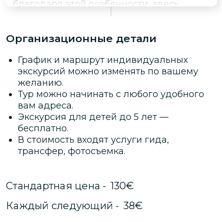
благодаря этой особенности, здесь
перед крупными соревнованиями
проходили подготовку почти все
Организационные детали
спортивные сборные Советского Союза.
После того как итальянцы построили на
График и маршрут индивидуальных
курорте современную канатную дорогу,
экскурсий можно изменять по вашему
Цахкадзор переживает ренессанс,
желанию.
только теперь на олимпийской базе СССР
Тур можно начинать с любого удобного
тренируется сборная Армении.
вам адреса.
Экскурсия для детей до 5 лет —
бесплатно.
В стоимость входят услуги гида,
трансфер, фотосъемка.
Стандартная цена
-
130
€
Каждый следующий
-
38
€