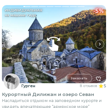
-
5
%
ИНДИВИДУАЛЬНАЯ
на машине гида
Заказать
Гурген
8 отзывов
5
Курортный Дилижан и озеро Севан
Насладиться отдыхом на заповедном курорте и
увидеть впечатляющее “армянское море”