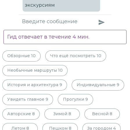
экскурсиям
Гид отвечает в течение
4
мин.
Обзорные
10
Что ещё посмотреть
10
Необычные маршруты
10
История и архитектура
9
Индивидуальные
9
Увидеть главное
9
Прогулки
9
Авторские
8
Зимой
8
Весной
8
Летом
8
Пешком
8
За городом
4