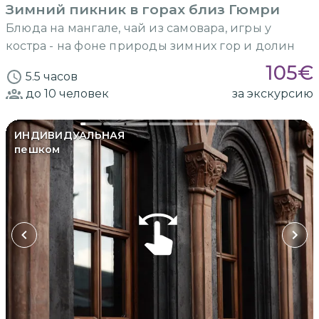
Зимний пикник в горах близ Гюмри
Блюда на мангале, чай из самовара, игры у
костра - на фоне природы зимних гор и долин
105
€
5.5 часов
до 10
человек
за экскурсию
ИНДИВИДУАЛЬНАЯ
пешком