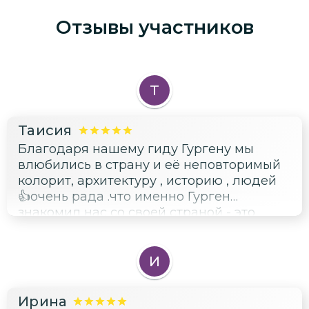
Отзывы участников
Т
Таисия
Благодаря нашему гиду Гургену мы
влюбились в страну и её неповторимый
колорит, архитектуру , историю , людей
👍очень рада .что именно Гурген
знакомил нас со своей страной - это
истинный патриот Армении, знаток её
непростой истории, неравнодушный и
искренний человек !!!! Он показал нам не
И
только классические маршруты , но и
потаённые уголки, частные семейные
Ирина
ресторанчики , был абсолютно открыт и