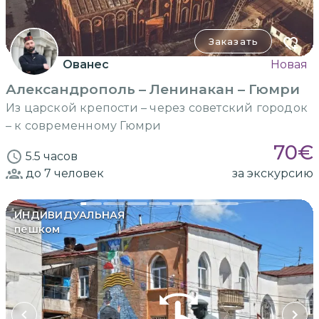
Заказать
Ованес
Новая
Александрополь – Ленинакан – Гюмри
Из царской крепости – через советский городок
– к современному Гюмри
70
€
5.5 часов
до 7
человек
за экскурсию
ИНДИВИДУАЛЬНАЯ
пешком