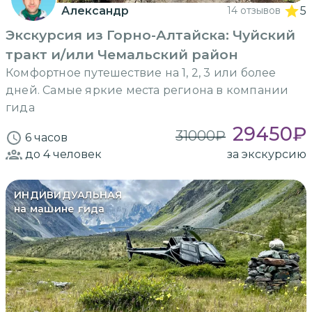
Александр
14 отзывов
5
Экскурсия из Горно-Алтайска: Чуйский
тракт и/или Чемальский район
Комфортное путешествие на 1, 2, 3 или более
дней. Самые яркие места региона в компании
гида
29450
₽
31000
₽
6 часов
до 4
человек
за экскурсию
ИНДИВИДУАЛЬНАЯ
на машине гида