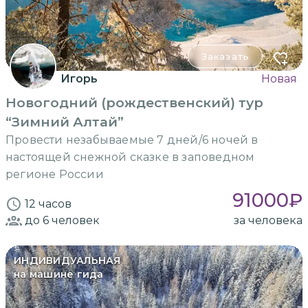
Заказать
Игорь
Новая
Новогодний (рождественский) тур
“Зимний Алтай”
Провести незабываемые 7 дней/6 ночей в
настоящей снежной сказке в заповедном
регионе России
91000
₽
12 часов
до 6
человек
за человека
ИНДИВИДУАЛЬНАЯ
на машине гида