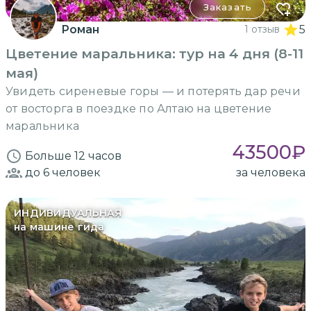
Заказать
Роман
1 отзыв
5
Цветение маральника: тур на 4 дня (8-11
мая)
Увидеть сиреневые горы — и потерять дар речи
от восторга в поездке по Алтаю на цветение
маральника
43500
₽
Больше 12 часов
до 6
человек
за человека
ИНДИВИДУАЛЬНАЯ
на машине гида