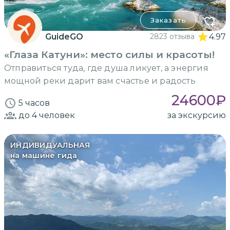
Заказать
GuideGO
2823 отзыва
4.97
«Глаза Катуни»: место силы и красоты!
Отправиться туда, где душа ликует, а энергия
мощной реки дарит вам счастье и радость
24600
₽
5 часов
до 4
человек
за экскурсию
ИНДИВИДУАЛЬНАЯ
на машине гида