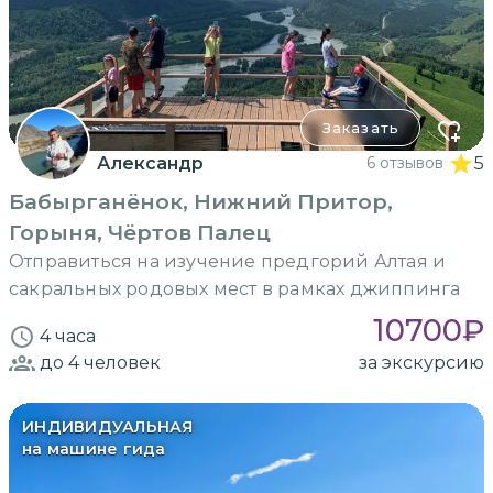
Заказать
Александр
6 отзывов
5
Бабырганёнок, Нижний Притор,
Горыня, Чёртов Палец
Отправиться на изучение предгорий Алтая и
сакральных родовых мест в рамках джиппинга
10700
₽
4 часа
до 4
человек
за экскурсию
ИНДИВИДУАЛЬНАЯ
на машине гида