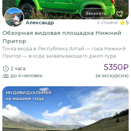
Заказать
Александр
6 отзывов
5
Обзорная видовая площадка Нижний
Притор
Точка входа в Республику Алтай — гора Нижний
Притор — в ходе захватывающего джип-тура
5350
₽
2 часа
до 4
человек
за экскурсию
ИНДИВИДУАЛЬНАЯ
на машине гида