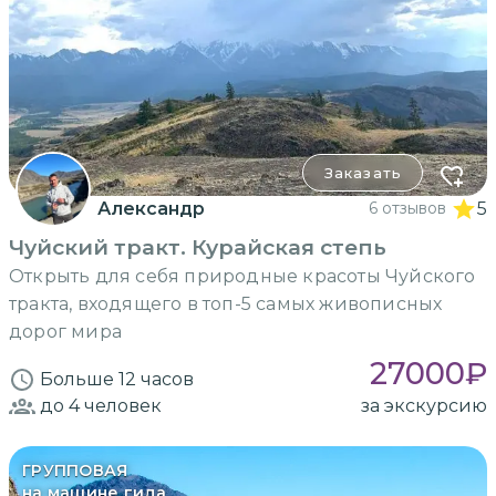
Заказать
Александр
6 отзывов
5
Чуйский тракт. Курайская степь
Открыть для себя природные красоты Чуйского
тракта, входящего в топ-5 самых живописных
дорог мира
27000
₽
Больше 12 часов
до 4
человек
за экскурсию
ГРУППОВАЯ
на машине гида