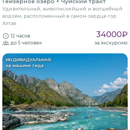
Гейзерное озеро + Чуйский тракт
Удивительный, живописнейший и волшебный
водоём, расположенный в самом сердце гор
Алтая
34000
₽
12 часов
до 5
человек
за экскурсию
ИНДИВИДУАЛЬНАЯ
на машине гида