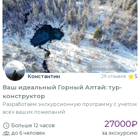
Заказать
Константин
29 отзывов
5
Ваш идеальный Горный Алтай: тур-
конструктор
Разработаем экскурсионную программу с учетом
всех ваших пожеланий
27000
₽
Больше 12 часов
до 6
человек
за экскурсию