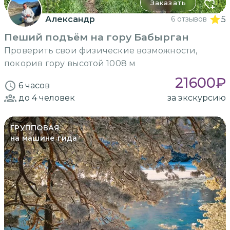
Заказать
Александр
6 отзывов
5
Пеший подъём на гору Бабырган
Проверить свои физические возможности,
покорив гору высотой 1008 м
21600
₽
6 часов
до 4
человек
за экскурсию
ГРУППОВАЯ
на машине гида