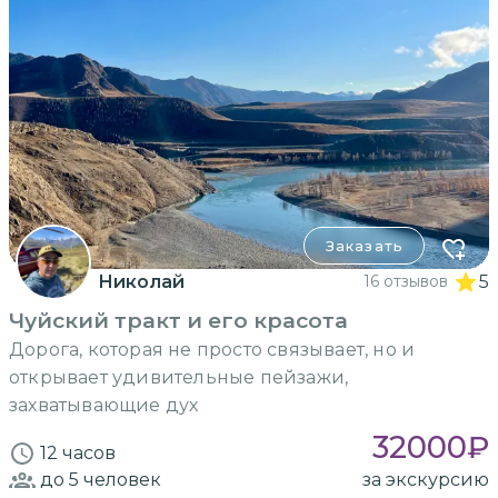
Заказать
Николай
16 отзывов
5
Чуйский тракт и его красота
Дорога, которая не просто связывает, но и
открывает удивительные пейзажи,
захватывающие дух
32000
₽
12 часов
до 5
человек
за экскурсию