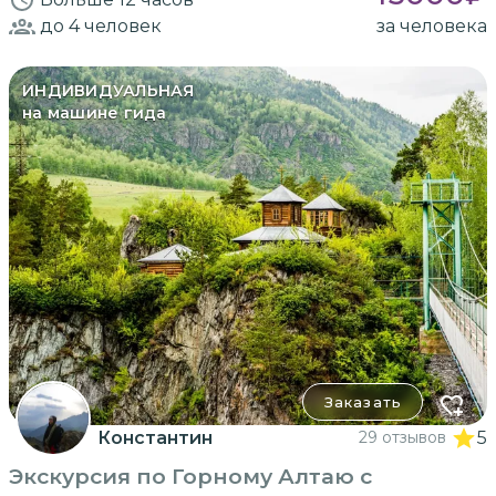
до 4
человек
за человека
ИНДИВИДУАЛЬНАЯ
на машине гида
Заказать
Константин
29 отзывов
5
Экскурсия по Горному Алтаю с