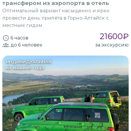
трансфером из аэропорта в отель
Оптимальный вариант насыщенно и ярко
провести день прилёта в Горно-Алтайск с
местным гидом
21600
₽
6 часов
до 6
человек
за экскурсию
ИНДИВИДУАЛЬНАЯ
на машине гида