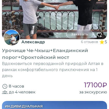
Заказать
Александр
6 отзывов
5
Урочище Че-Чкыш+Еландинский
порог+Ороктойский мост
Вдохновиться первозданной природой Алтая в
рамках комфортабельного приключения на 1
день
17100
₽
8 часов
до 4
человек
за экскурсию
ИНДИВИДУАЛЬНАЯ