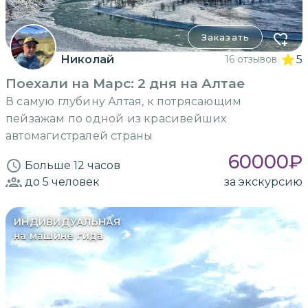
Заказать
Николай
16 отзывов
5
Поехали на Марс: 2 дня на Алтае
В самую глубину Алтая, к потрясающим
пейзажам по одной из красивейших
автомагистралей страны
60000
₽
Больше 12 часов
до 5
человек
за экскурсию
ИНДИВИДУАЛЬНАЯ
на машине гида