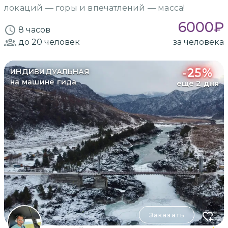
локаций — горы и впечатлений — масса!
6000
₽
8 часов
до 20
человек
за человека
-
25
%
ИНДИВИДУАЛЬНАЯ
на машине гида
еще 2 дня
Заказать