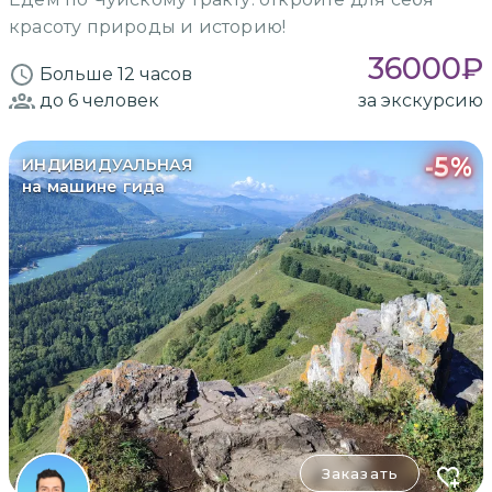
красоту природы и историю!
36000
₽
Больше 12 часов
до 6
человек
за экскурсию
-
5
%
ИНДИВИДУАЛЬНАЯ
на машине гида
Заказать