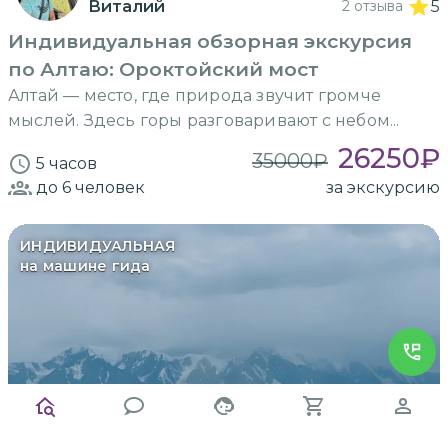
Виталий
2 отзыва
5
Индивидуальная обзорная экскурсия
по Алтаю: Ороктойский мост
Алтай — место, где природа звучит громче
мыслей. Здесь горы разговаривают с небом...
26250
₽
35000
₽
5 часов
до 6
человек
за экскурсию
ИНДИВИДУАЛЬНАЯ
на машине гида