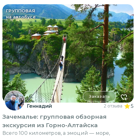
ГРУППОВАЯ
на автобусе
Заказать
Геннадий
2 отзыва
5
Зачемалье: групповая обзорная
экскурсия из Горно-Алтайска
Всего 100 километров, а эмоций — море,