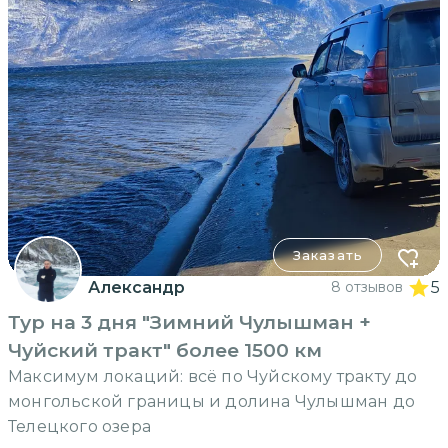
Заказать
Александр
8 отзывов
5
Тур на 3 дня "Зимний Чулышман +
Чуйский тракт" более 1500 км
Максимум локаций: всё по Чуйскому тракту до
монгольской границы и долина Чулышман до
Телецкого озера