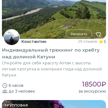
Заказать
Константин
29 отзывов
5
Индивидуальный треккинг по хребту
над долиной Катуни
Откройте для себя красоту Алтая с высоты:
легкая прогулка в компании гида над долиной
Катуни
18500
₽
6 часов
до 3
человек
за экскурсию
ГРУППОВАЯ