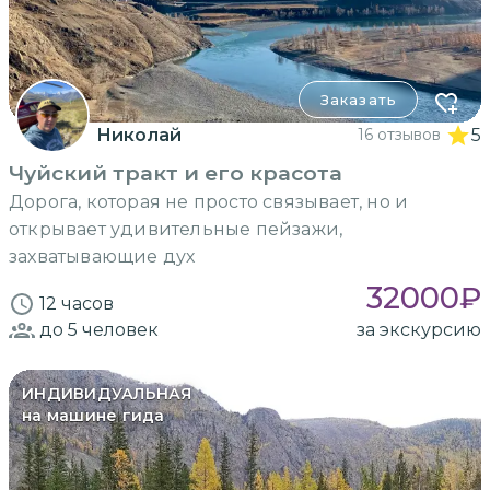
Заказать
Николай
16 отзывов
5
Чуйский тракт и его красота
Дорога, которая не просто связывает, но и
открывает удивительные пейзажи,
захватывающие дух
32000
₽
12 часов
до 5
человек
за экскурсию
ИНДИВИДУАЛЬНАЯ
на машине гида