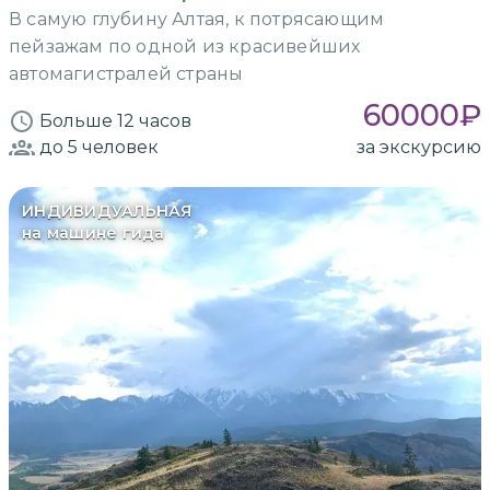
В самую глубину Алтая, к потрясающим
пейзажам по одной из красивейших
автомагистралей страны
60000
₽
Больше 12 часов
до 5
человек
за экскурсию
ИНДИВИДУАЛЬНАЯ
на машине гида