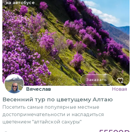
на автобусе
Заказать
Вячеслав
Новая
Весенний тур по цветущему Алтаю
Посетить самые популярные местные
достопримечательности и насладиться
цветением "алтайской сакуры"