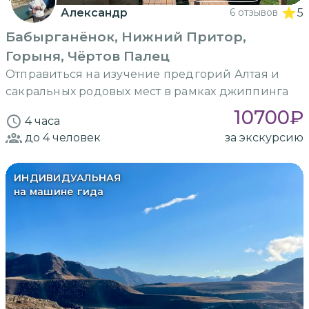
Александр
6 отзывов
5
Бабырганёнок, Нижний Притор,
Горыня, Чёртов Палец
Отправиться на изучение предгорий Алтая и
сакральных родовых мест в рамках джиппинга
10700
₽
4 часа
до 4
человек
за экскурсию
ИНДИВИДУАЛЬНАЯ
на машине гида