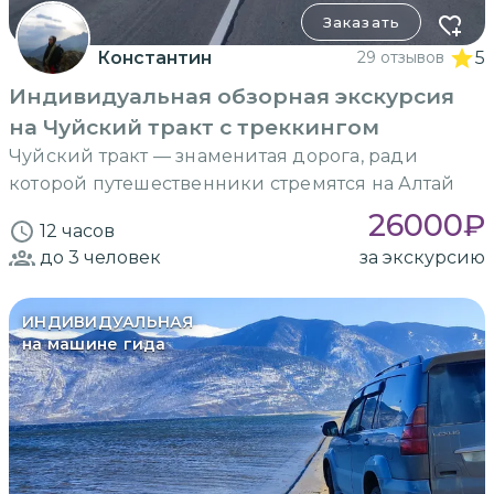
Заказать
Константин
29 отзывов
5
Индивидуальная обзорная экскурсия
на Чуйский тракт с треккингом
Чуйский тракт — знаменитая дорога, ради
которой путешественники стремятся на Алтай
26000
₽
12 часов
до 3
человек
за экскурсию
ИНДИВИДУАЛЬНАЯ
на машине гида