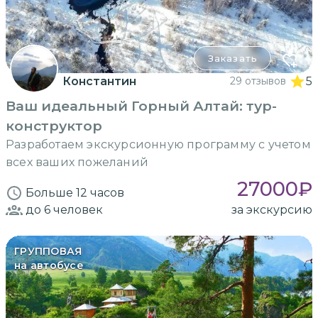
Заказать
Константин
29 отзывов
5
Ваш идеальный Горный Алтай: тур-
конструктор
Разработаем экскурсионную программу с учетом
всех ваших пожеланий
27000
₽
Больше 12 часов
до 6
человек
за экскурсию
ГРУППОВАЯ
на автобусе