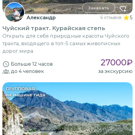
Заказать
Александр
6 отзывов
5
Чуйский тракт. Курайская степь
Открыть для себя природные красоты Чуйского
тракта, входящего в топ-5 самых живописных
дорог мира
27000
₽
Больше 12 часов
до 4
человек
за экскурсию
ГРУППОВАЯ
на машине гида