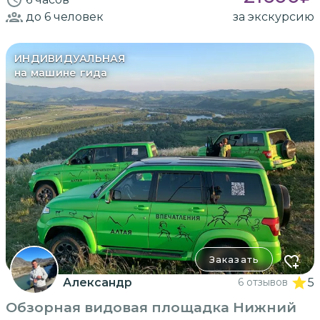
до 6
человек
за экскурсию
ИНДИВИДУАЛЬНАЯ
на машине гида
Заказать
Александр
6 отзывов
5
Обзорная видовая площадка Нижний