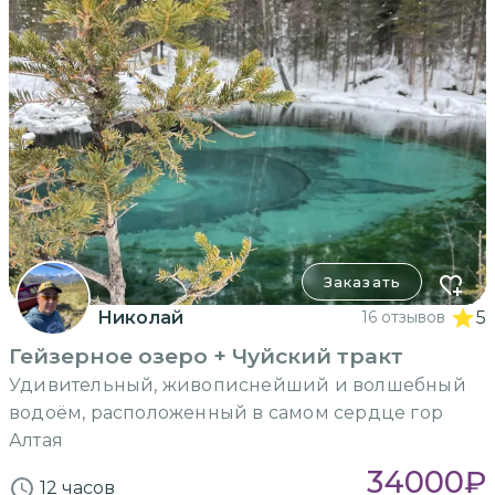
Заказать
Николай
16 отзывов
5
Гейзерное озеро + Чуйский тракт
Удивительный, живописнейший и волшебный
водоём, расположенный в самом сердце гор
Алтая
34000
₽
12 часов