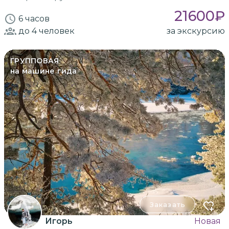
21600
₽
6 часов
до 4
человек
за экскурсию
ГРУППОВАЯ
на машине гида
Заказать
Игорь
Новая