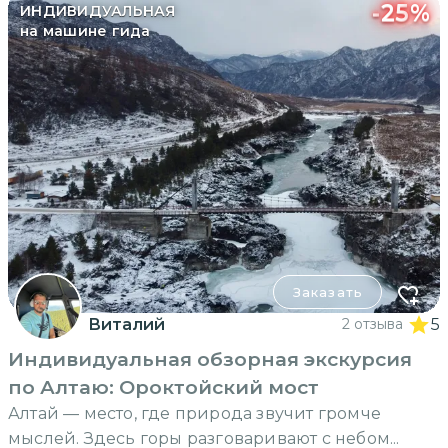
-
25
%
ИНДИВИДУАЛЬНАЯ
на машине гида
Заказать
Виталий
2 отзыва
5
Индивидуальная обзорная экскурсия
по Алтаю: Ороктойский мост
Алтай — место, где природа звучит громче
мыслей. Здесь горы разговаривают с небом...