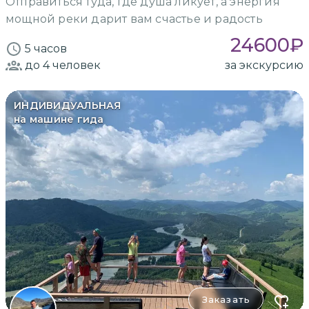
Отправиться туда, где душа ликует, а энергия
мощной реки дарит вам счастье и радость
24600
₽
5 часов
до 4
человек
за экскурсию
ИНДИВИДУАЛЬНАЯ
на машине гида
Заказать