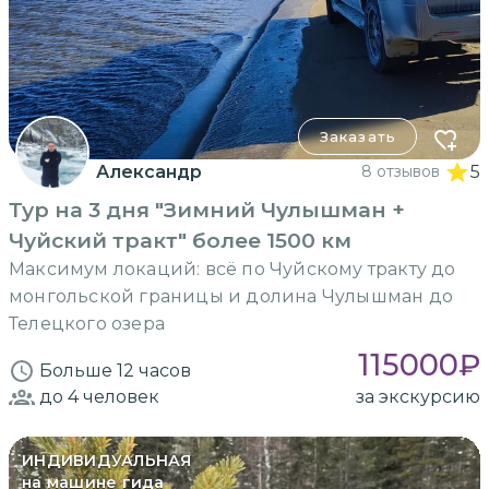
Заказать
Александр
8 отзывов
5
Тур на 3 дня "Зимний Чулышман +
Чуйский тракт" более 1500 км
Максимум локаций: всё по Чуйскому тракту до
монгольской границы и долина Чулышман до
Телецкого озера
115000
₽
Больше 12 часов
до 4
человек
за экскурсию
ИНДИВИДУАЛЬНАЯ
на машине гида