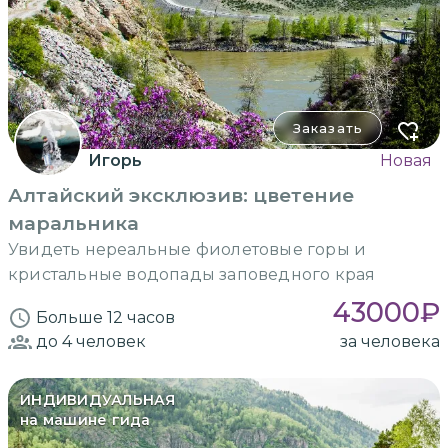
Заказать
Игорь
Новая
Алтайский эксклюзив: цветение
маральника
Увидеть нереальные фиолетовые горы и
кристальные водопады заповедного края
43000
₽
Больше 12 часов
до 4
человек
за человека
ИНДИВИДУАЛЬНАЯ
на машине гида