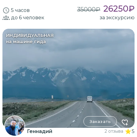
26250
₽
35000
₽
5 часов
до 6
человек
за экскурсию
ИНДИВИДУАЛЬНАЯ
на машине гида
Заказать
Геннадий
2 отзыва
5