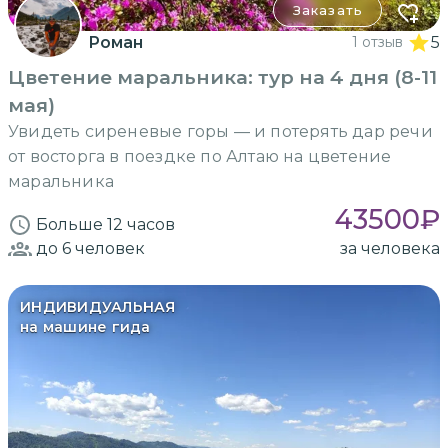
Заказать
Роман
1 отзыв
5
Цветение маральника: тур на 4 дня (8-11
мая)
Увидеть сиреневые горы — и потерять дар речи
от восторга в поездке по Алтаю на цветение
маральника
43500
₽
Больше 12 часов
до 6
человек
за человека
ИНДИВИДУАЛЬНАЯ
на машине гида