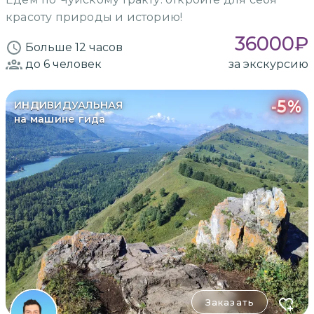
красоту природы и историю!
36000
₽
Больше 12 часов
до 6
человек
за экскурсию
-
5
%
ИНДИВИДУАЛЬНАЯ
на машине гида
Заказать