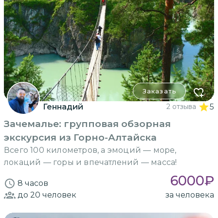
Заказать
Геннадий
2 отзыва
5
Зачемалье: групповая обзорная
экскурсия из Горно-Алтайска
Всего 100 километров, а эмоций — море,
локаций — горы и впечатлений — масса!
6000
₽
8 часов
до 20
человек
за человека