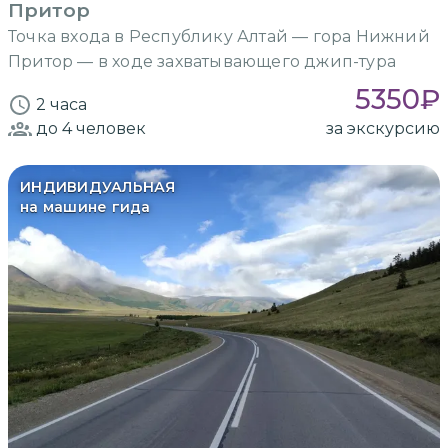
Притор
Точка входа в Республику Алтай — гора Нижний
Притор — в ходе захватывающего джип-тура
5350
₽
2 часа
до 4
человек
за экскурсию
ИНДИВИДУАЛЬНАЯ
на машине гида