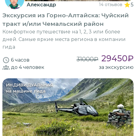
Александр
14 отзывов
5
Экскурсия из Горно-Алтайска: Чуйский
тракт и/или Чемальский район
Комфортное путешествие на 1, 2, 3 или более
дней. Самые яркие места региона в компании
гида
29450
₽
31000
₽
6 часов
до 4
человек
за экскурсию
ИНДИВИДУАЛЬНАЯ
на машине гида