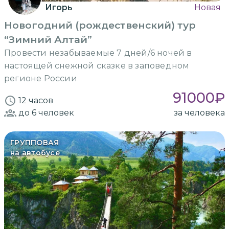
Игорь
Новая
Новогодний (рождественский) тур
“Зимний Алтай”
Провести незабываемые 7 дней/6 ночей в
настоящей снежной сказке в заповедном
регионе России
91000
₽
12 часов
до 6
человек
за человека
ГРУППОВАЯ
на автобусе