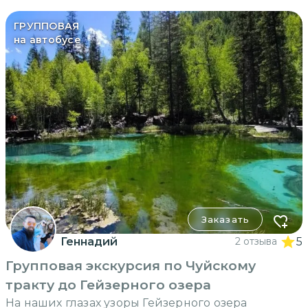
ГРУППОВАЯ
на автобусе
Заказать
Геннадий
2 отзыва
5
Групповая экскурсия по Чуйскому
тракту до Гейзерного озера
На наших глазах узоры Гейзерного озера