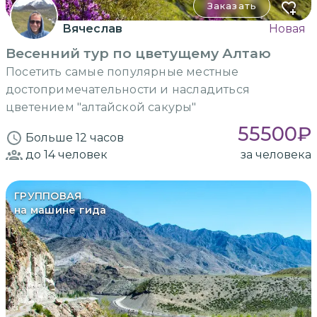
Заказать
Вячеслав
Новая
Весенний тур по цветущему Алтаю
Посетить самые популярные местные
достопримечательности и насладиться
цветением "алтайской сакуры"
55500
₽
Больше 12 часов
до 14
человек
за человека
ГРУППОВАЯ
на машине гида