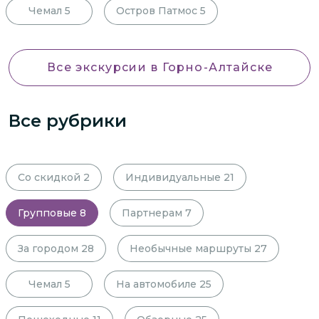
Чемал
5
Остров Патмос
5
Все экскурсии
в Горно-Алтайске
Все рубрики
Со скидкой
2
Индивидуальные
21
Групповые
8
Партнерам
7
За городом
28
Необычные маршруты
27
Чемал
5
На автомобиле
25