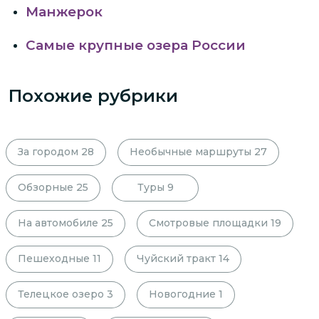
Манжерок
Самые крупные озера России
Похожие рубрики
За городом
28
Необычные маршруты
27
Обзорные
25
Туры
9
На автомобиле
25
Смотровые площадки
19
Пешеходные
11
Чуйский тракт
14
Телецкое озеро
3
Новогодние
1