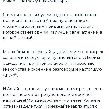
более 15 лет хожу и вожу в горы.
А
Я и мои коллеги будем рады организовать и
В
м
провести для вас на Алтае путешествие с
п
любыми доступными видами активностей,
Я
которое станет одним из лучших впечатлений в
т
вашей жизни!
в
н
Мы любим зеленую тайгу, движение горных рек,
М
холодный воздух гор и пушистый снег. Любим
т
ощущение приятной усталости, интересные
б
,
знакомства, искренние разговоры и настоящую
р
дружбу.
п
И Алтай — одно из лучших мест в мире, где есть
Я
возможность это прочувствовать! Здесь всё
п
настоящее! Мы здесь живём, мы знаем Алтай и
б
хотим им делиться. Приезжайте заряжаться с
о