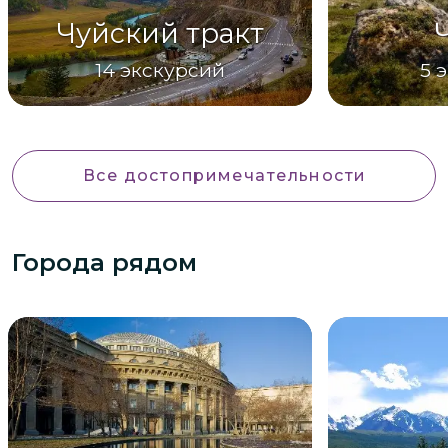
Чуйский тракт
14
экскурсий
5
э
Все достопримечательности
Города рядом