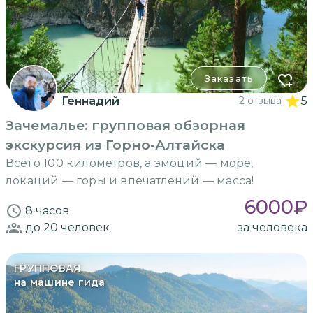
Заказать
Геннадий
2 отзыва
5
Зачемалье: групповая обзорная
экскурсия из Горно-Алтайска
Всего 100 километров, а эмоций — море,
локаций — горы и впечатлений — масса!
6000
₽
8 часов
до 20
человек
за человека
ГРУППОВАЯ
на машине гида