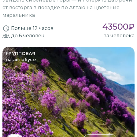
от восторга в поездке по Алтаю на цветение
маральника
43500
₽
Больше 12 часов
до 6
человек
за человека
ГРУППОВАЯ
на автобусе