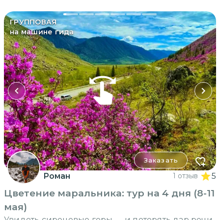
ГРУППОВАЯ
на машине гида
Заказать
Роман
1 отзыв
5
Цветение маральника: тур на 4 дня (8-11
мая)
Увидеть сиреневые горы — и потерять дар речи