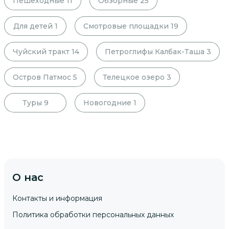
Пешеходные
11
Обзорные
25
Для детей
1
Смотровые площадки
19
Чуйский тракт
14
Петроглифы Калбак-Таша
3
Остров Патмос
5
Телецкое озеро
3
Туры
9
Новогодние
1
О нас
Контакты и информация
Политика обработки персональных данных