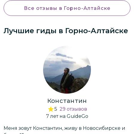
переставали радоваться и удивляться
Все отзывы
в Горно-Алтайске
красоте природы))) А улыбка не сходила
с глаз))) Приехали только на 3 дня. И
Лучшие гиды
в Горно-Алтайске
день приезда не пропал) Классный
формат придумали)
Константин
5
29
отзывов
7
лет
на GuideGo
Меня зовут Константин, живу в Новосибирске и
М