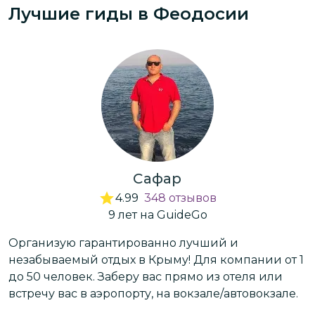
Лучшие гиды
в Феодосии
Сафар
4.99
348
отзывов
9
лет
на GuideGo
з
Организую гарантированно лучший и
К
незабываемый отдых в Крыму! Для компании от 1
ф
до 50 человек. Заберу вас прямо из отеля или
п
встречу вас в аэропорту, на вокзале/автовокзале.
 в