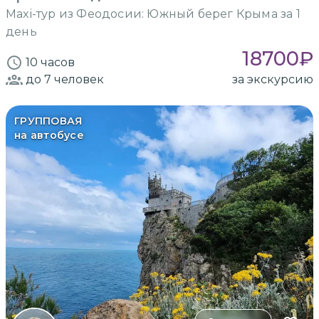
Maxi-тур из Феодосии: Южный берег Крыма за 1
день
18700
₽
10 часов
до 7
человек
за экскурсию
ГРУППОВАЯ
на автобусе