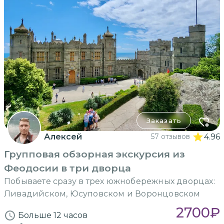
Заказать
Алексей
57 отзывов
4.96
Групповая обзорная экскурсия из
Феодосии в три дворца
Побываете сразу в трех южнобережных дворцах:
Ливадийском, Юсуповском и Воронцовском
2700
₽
Больше 12 часов