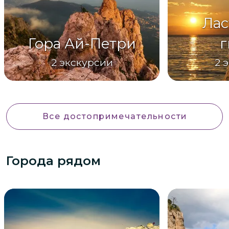
Лас
Гора Ай-Петри
г
2
экскурсии
2
э
Все достопримечательности
Города рядом