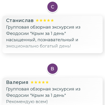
славой и атмосферой морских
С
приключений. Но самое сильное
впечатление оставила Ялта с её
Станислав
роскошью зелёных насаждений и
Групповая обзорная экскурсия из
уютными улочками. Спасибо
Феодосии "Крым за 1 день"
организаторам за такой прекрасный тур!
насыщенный, познавательный и
эмоционально богатый день!
В
Валерия
Групповая обзорная экскурсия из
Феодосии "Крым за 1 день"
Рекомендую всем)