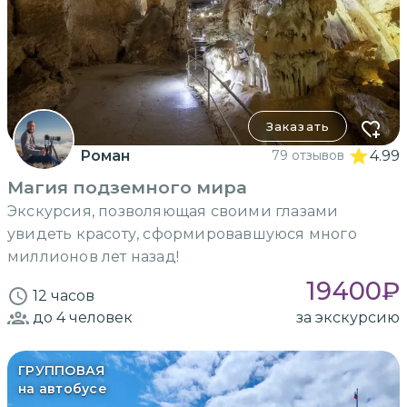
Заказать
Роман
79 отзывов
4.99
Магия подземного мира
Экскурсия, позволяющая своими глазами
увидеть красоту, сформировавшуюся много
миллионов лет назад!
19400
₽
12 часов
до 4
человек
за экскурсию
ГРУППОВАЯ
на автобусе