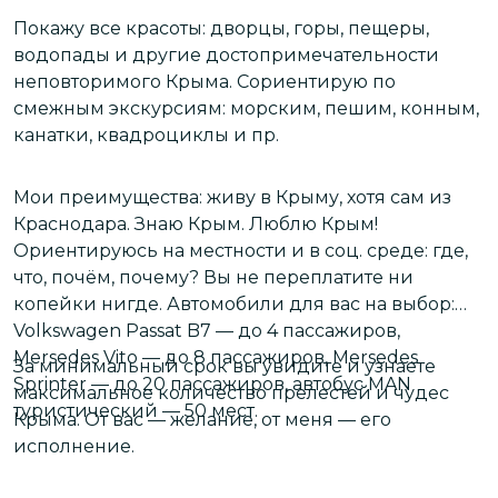
П
Покажу все красоты: дворцы, горы, пещеры,
э
водопады и другие достопримечательности
ж
неповторимого Крыма. Сориентирую по
о
смежным экскурсиям: морским, пешим, конным,
канатки, квадроциклы и пр.
Мои преимущества: живу в Крыму, хотя сам из
с
Краснодара. Знаю Крым. Люблю Крым!
Ориентируюсь на местности и в соц. среде: где,
что, почём, почему? Вы не переплатите ни
копейки нигде. Автомобили для вас на выбор:
Volkswagen Passat B7 — до 4 пассажиров,
Mersedes Vito — до 8 пассажиров, Mersedes
За минимальный срок вы увидите и узнаете
Sprinter — до 20 пассажиров, автобус MAN
максимальное количество прелестей и чудес
туристический — 50 мест.
Крыма. От вас — желание, от меня — его
исполнение.