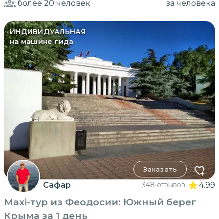
более 20
человек
за человека
ИНДИВИДУАЛЬНАЯ
на машине гида
Заказать
Сафар
348 отзывов
4.99
Maxi-тур из Феодосии: Южный берег
Крыма за 1 день