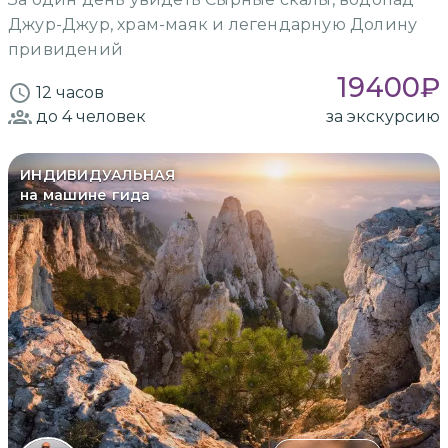
Джур-Джур, храм-маяк и легендарную Долину
привидений
19400
₽
12 часов
до 4
человек
за экскурсию
ИНДИВИДУАЛЬНАЯ
на машине гида