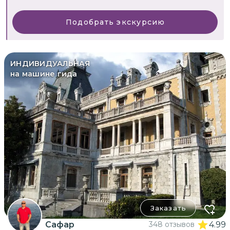
Подобрать экскурсию
ИНДИВИДУАЛЬНАЯ
на машине гида
Заказать
Сафар
348 отзывов
4.99