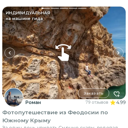
ИНДИВИДУАЛЬНАЯ
на машине гида
Заказать
Роман
79 отзывов
4.99
Фотопутешествие из Феодосии по
Южному Крыму
За один день увидеть Сырные скалы, водопад