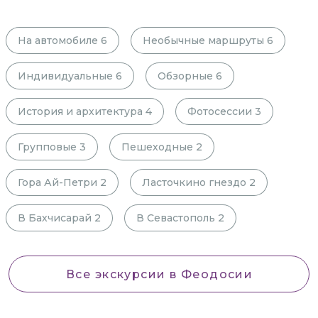
На автомобиле
6
Необычные маршруты
6
Индивидуальные
6
Обзорные
6
История и архитектура
4
Фотосессии
3
Групповые
3
Пешеходные
2
Гора Ай-Петри
2
Ласточкино гнездо
2
В Бахчисарай
2
В Севастополь
2
Все экскурсии
в Феодосии