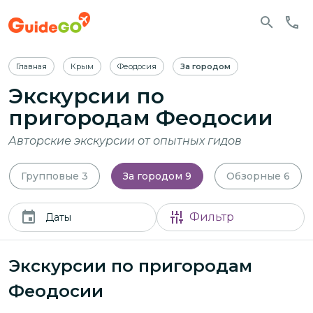
Главная
Крым
Феодосия
За городом
Экскурсии по
пригородам Феодосии
Авторские экскурсии от опытных гидов
Групповые
3
За городом
9
Обзорные
6
Фильтр
Даты
Экскурсии по пригородам
Феодосии