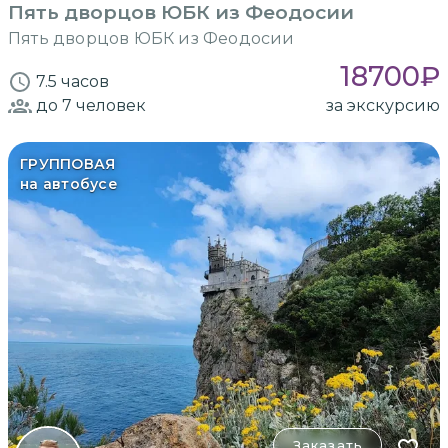
Пять дворцов ЮБК из Феодосии
Пять дворцов ЮБК из Феодосии
18700
₽
7.5 часов
до 7
человек
за экскурсию
ГРУППОВАЯ
на автобусе
Заказать