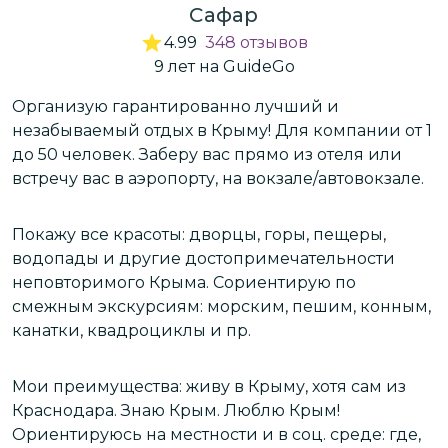
Сафар
4.99
348
отзывов
9
лет
на GuideGo
з
Организую гарантированно лучший и
К
незабываемый отдых в Крыму! Для компании от 1
ф
до 50 человек. Заберу вас прямо из отеля или
п
встречу вас в аэропорту, на вокзале/автовокзале.
 в
П
Покажу все красоты: дворцы, горы, пещеры,
э
водопады и другие достопримечательности
ж
неповторимого Крыма. Сориентирую по
о
смежным экскурсиям: морским, пешим, конным,
канатки, квадроциклы и пр.
Мои преимущества: живу в Крыму, хотя сам из
с
Краснодара. Знаю Крым. Люблю Крым!
Ориентируюсь на местности и в соц. среде: где,