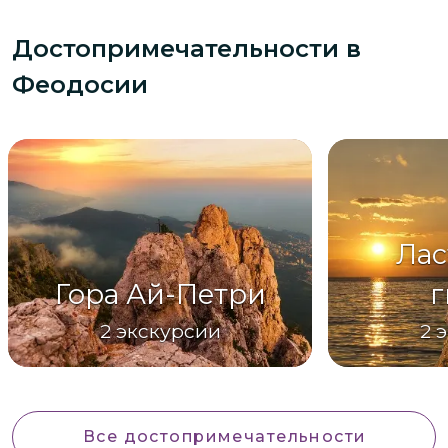
Достопримечательности
в
Феодосии
Лас
Гора Ай-Петри
г
2
экскурсии
2
э
Все достопримечательности