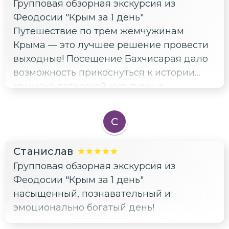
Групповая обзорная экскурсия из
Феодосии "Крым за 1 день"
Путешествие по трем жемчужинам
Крыма — это лучшее решение провести
выходные! Посещение Бахчисарая дало
возможность прикоснуться к истории
крымско-татарской культуры, а
Севастополь покорил своей военной
славой и атмосферой морских
С
приключений. Но самое сильное
впечатление оставила Ялта с её
Станислав
роскошью зелёных насаждений и
Групповая обзорная экскурсия из
уютными улочками. Спасибо
Феодосии "Крым за 1 день"
организаторам за такой прекрасный тур!
насыщенный, познавательный и
эмоционально богатый день!