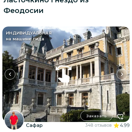
Феодосии
ИНДИВИДУАЛЬНАЯ
на машине гида
Заказать
Сафар
348 отзывов
4.99