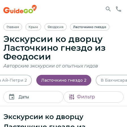
Главная
Крым
Феодосия
Ласточкино гнездо
Экскурсии ко дворцу
Ласточкино гнездо из
Феодосии
Авторские экскурсии от опытных гидов
а Ай-Петри
2
Ласточкино гнездо
2
В Бахчисар
Фильтр
Даты
Экскурсии ко дворцу
Ласточкино гнездо из