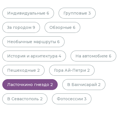
Индивидуальные
6
Групповые
3
За городом
9
Обзорные
6
Необычные маршруты
6
История и архитектура
4
На автомобиле
6
Пешеходные
2
Гора Ай-Петри
2
Ласточкино гнездо
2
В Бахчисарай
2
В Севастополь
2
Фотосессии
3