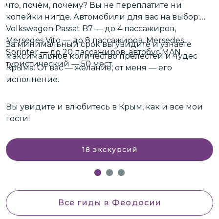
что, почём, почему? Вы не переплатите ни
копейки нигде. Автомобили для вас на выбор:
Volkswagen Passat B7 — до 4 пассажиров,
Mersedes Vito — до 8 пассажиров, Mersedes
За минимальный срок вы увидите и узнаете
Sprinter — до 20 пассажиров, автобус MAN
максимальное количество прелестей и чудес
туристический — 50 мест.
Крыма. От вас — желание, от меня — его
исполнение.
Вы увидите и влюбитесь в Крым, как и все мои
гости!
18
экскурсий
Все гиды
в Феодосии