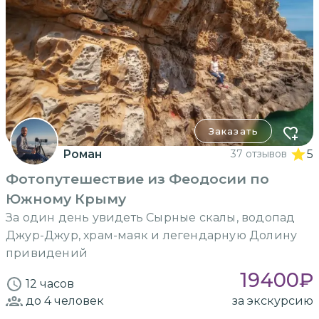
Заказать
Роман
37 отзывов
5
Фотопутешествие из Феодосии по
Южному Крыму
За один день увидеть Сырные скалы, водопад
Джур-Джур, храм-маяк и легендарную Долину
привидений
19400
₽
12 часов
до 4
человек
за экскурсию