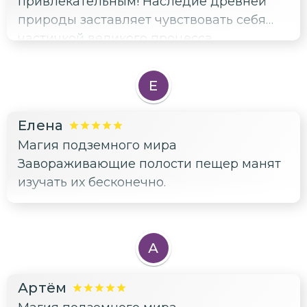
привлекательным! Наследие древней
природы заставляет чувствовать себя
частичкой великого процесса
формирования планеты Земля. Сложно
представить, что существуют такие
Е
труднодоступные уголки, способные
произвести столь сильный
Елена
эмоциональный отклик.
Магия подземного мира
Завораживающие полости пещер манят
изучать их бесконечно.
А
Артём