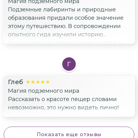
Магия подземного мира
Подземные лабиринты и природные
образования придали особое значение
этому путешествию. В сопровождении
опытного гида изучили историю
возникновения известняковых пород и
осматривали разнообразные объекты
внутри пещер. Спасибо Роману за
Г
внимательность и старание обеспечить
гостям комфорт и безопасность.
Глеб
Магия подземного мира
Рассказать о красоте пещер словами
невозможно, это нужно видеть лично!
Показать еще отзывы