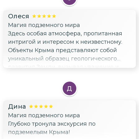
Олеся
Магия подземного мира
Здесь особая атмосфера, пропитанная
интригой и интересом к неизвестному.
Объекты Крыма представляют собой
уникальный образец геологического
развития Земли, вызывая уважение и
трепет. Гид Роман сделал поездку
незабываемой, обеспечивая
Д
первоклассный сервис и создавая
прекрасные воспоминания.
Дина
Магия подземного мира
Глубоко тронула экскурсия по
подземельям Крыма!