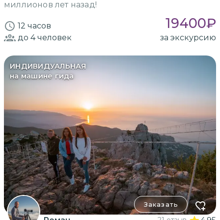
миллионов лет назад!
19400
₽
12 часов
до 4
человек
за экскурсию
ИНДИВИДУАЛЬНАЯ
на машине гида
Заказать