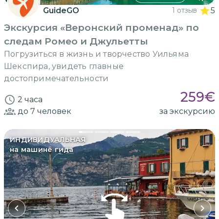
GuideGO
1 отзыв
5
Экскурсия «Веронский променад» по
следам Ромео и Джульетты
Погрузиться в жизнь и творчество Уильяма
Шекспира, увидеть главные
достопримечательности
259
€
2 часа
до 7
человек
за экскурсию
ИНДИВИДУАЛЬНАЯ
на машине гида