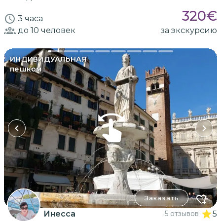
320
€
3 часа
до 10
человек
за экскурсию
ИНДИВИДУАЛЬНАЯ
пешком
Заказать
Инесса
5 отзывов
5