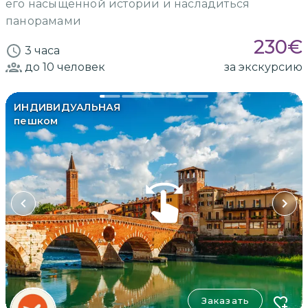
его насыщенной истории и насладиться
панорамами
230
€
3 часа
до 10
человек
за экскурсию
ИНДИВИДУАЛЬНАЯ
пешком
Заказать