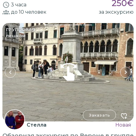
250
€
3 часа
до 10
человек
за экскурсию
ГРУППОВАЯ
пешком
Заказать
Стелла
Новая
Обзорная экскурсия по Вероне в группе