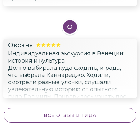
О
Оксана
Индивидуальная экскурсия в Венеции:
история и культура
Долго выбирала куда сходить, и рада,
что выбрала Каннареджо. Ходили,
смотрели разные улочки, слушали
увлекательную историю от опытного
гида Радмилы. Понравилось узнать про
знаменитых художников, которые жили в
этом районе, и о строительстве железной
ВСЕ ОТЗЫВЫ ГИДА
дороги. В конце осталось приятное
послевкусие от атмосферы старого
города.