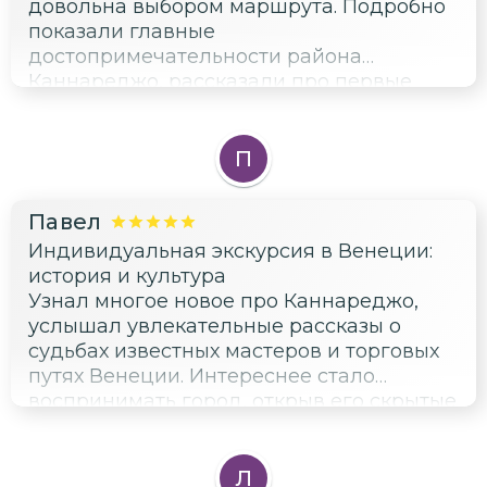
довольна выбором маршрута. Подробно
показали главные
достопримечательности района
Каннареджо, рассказали про первые
поселения и важные этапы
исторического пути. Теперь вижу
Венецию шире, а впечатления остались
П
самые приятные.
Павел
Индивидуальная экскурсия в Венеции:
история и культура
Узнал многое новое про Каннареджо,
услышал увлекательные рассказы о
судьбах известных мастеров и торговых
путях Венеции. Интереснее стало
воспринимать город, открыв его скрытые
уголки.
Л