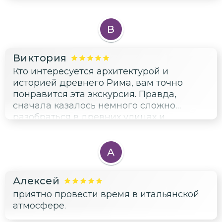
культурное наследие города.
Чувствуется влияние разных эпох и
цивилизаций, видно, что Верона
В
бережно хранит свою историю.
Виктория
Кто интересуется архитектурой и
историей древнего Рима, вам точно
понравится эта экскурсия. Правда,
сначала казалось немного сложно
разобраться в древних улицах и
площадях, но потом втянулась. Получила
удовольствие от прогулки по старой
части Вероны, действительно ощутила
А
дыхание древности.
Алексей
приятно провести время в итальянской
атмосфере.