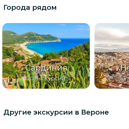
Города рядом
Сардиния
Н
20
экскурсий
16
Другие экскурсии
в Вероне