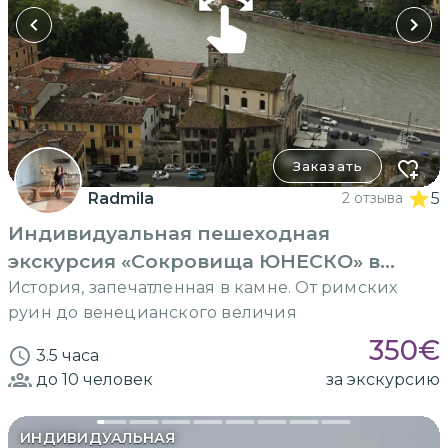
Заказать
Radmila
2 отзыва
5
Индивидуальная пешеходная
экскурсия «Сокровища ЮНЕСКО» в
Вероне
История, запечатленная в камне. От римских
руин до венецианского величия
350
€
3.5 часа
до 10
человек
за экскурсию
ИНДИВИДУАЛЬНАЯ