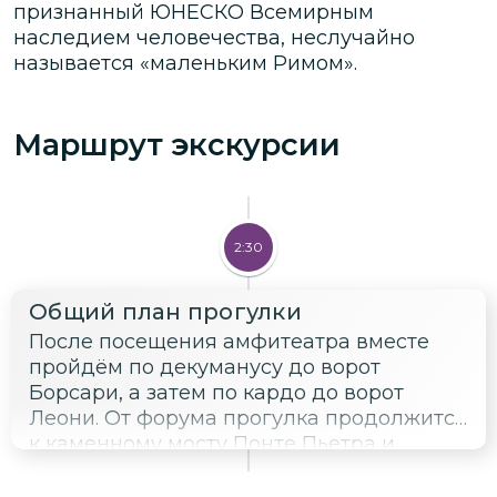
признанный ЮНЕСКО Всемирным
наследием человечества, неслучайно
называется «маленьким Римом».
Маршрут экскурсии
2:30
Общий план прогулки
После посещения амфитеатра вместе
пройдём по декуманусу до ворот
Борсари, а затем по кардо до ворот
Леони. От форума прогулка продолжится
к каменному мосту Понте Пьетра и
Римскому театру. Завершим прогулку на
холме Сан-Пьетро, где древние римляне