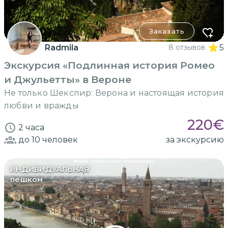
Заказать
Radmila
8 отзывов
5
Экскурсия «Подлинная история Ромео
и Джульетты» в Вероне
Не только Шекспир: Верона и настоящая история
любви и вражды
220
€
2 часа
до 10
человек
за экскурсию
ИНДИВИДУАЛЬНАЯ
пешком