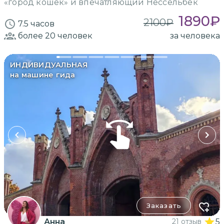
«город кошек» и впечатляющий Нессельбек
1890
₽
2100
₽
7.5 часов
более 20
человек
за человека
ИНДИВИДУАЛЬНАЯ
на машине гида
Заказать
Анна
21 отзыв
5