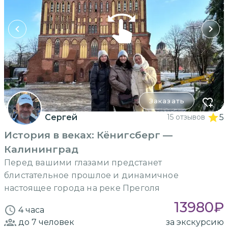
Заказать
Сергей
15 отзывов
5
История в веках: Кёнигсберг —
Калининград
Перед вашими глазами предстанет
блистательное прошлое и динамичное
настоящее города на реке Преголя
13980
₽
4 часа
до 7
человек
за экскурсию