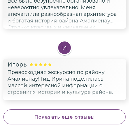
Всё было безупречно организовано и
невероятно увлекательно! Меня
впечатлила разнообразная архитектура
и богатая история района Амалиенау.
Столько красивых и уникальных
построек, сохранившихся с начала XX
века, просто невообразимо. Гид Ирина
раскрыла секреты района и сделала
И
экскурсию комфортной и приятной.
Однозначно рекомендую!
Игорь
Превосходная экскурсия по району
Амалиенау! Гид Ирина поделилась
массой интересной информации о
строениях, истории и культуре района.
Показать еще отзывы