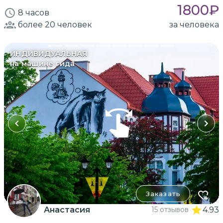
1800
₽
8 часов
более 20
человек
за человека
ИНДИВИДУАЛЬНАЯ
на машине гида
Заказать
Анастасия
15 отзывов
4.93