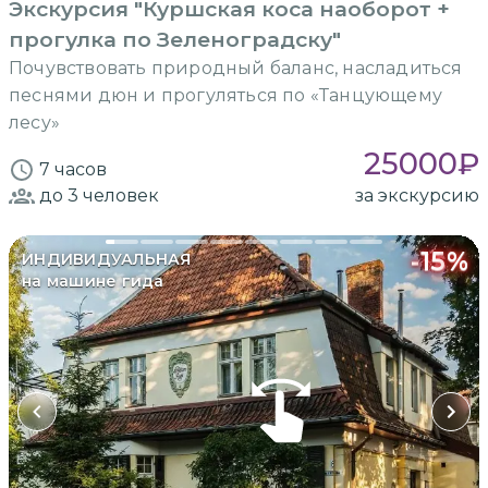
Экскурсия "Куршская коса наоборот +
прогулка по Зеленоградску"
Почувствовать природный баланс, насладиться
песнями дюн и прогуляться по «Танцующему
лесу»
25000
₽
7 часов
до 3
человек
за экскурсию
-
15
%
ИНДИВИДУАЛЬНАЯ
на машине гида