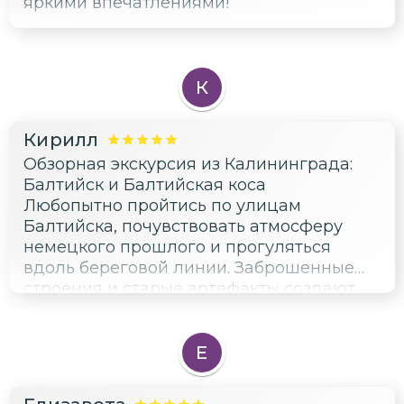
яркими впечатлениями!
К
Кирилл
Обзорная экскурсия из Калининграда:
Балтийск и Балтийская коса
Любопытно пройтись по улицам
Балтийска, почувствовать атмосферу
немецкого прошлого и прогуляться
вдоль береговой линии. Заброшенные
строения и старые артефакты создают
особый шарм, вызывая восхищение и
уважение к прошлому. Наполненный
эмоциями день получился!
Е