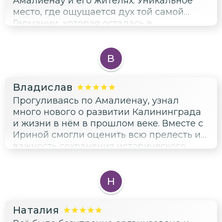
Амалиенау и его жителях. Уникальное
место, где ощущается дух той самой
Германии, которая осталась в
Калининграде. Спокойная прогулка и
тёплый приём гида Иры помогли
получить максимум удовольствия от
В
экскурсии. Такое путешествие
однозначно поднимает настроение и
Владислав
обогащает внутренний мир!
Прогуливаясь по Амалиенау, узнал
много нового о развитии Калининграда
и жизни в нём в прошлом веке. Вместе с
Ириной смогли оценить всю прелесть и
важность сохранения исторического
наследия. Поистине удивительная
экскурсия!
Н
Наталия