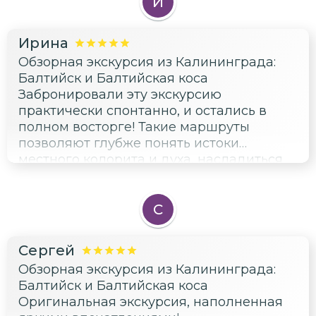
идеальное сочетание для отличного
И
отдыха!
Ирина
Обзорная экскурсия из Калининграда:
Балтийск и Балтийская коса
Забронировали эту экскурсию
практически спонтанно, и остались в
полном восторге! Такие маршруты
позволяют глубже понять истоки
местного колорита и духа, насладиться
покоем природы и энергией городов. Не
пожалейте времени и сил — оно того
стоит!
С
Сергей
Обзорная экскурсия из Калининграда:
Балтийск и Балтийская коса
Оригинальная экскурсия, наполненная