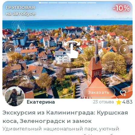
-
10
%
ГРУППОВАЯ
на автобусе
Заказать
Екатерина
23 отзыва
4.83
Экскурсия из Калининграда: Куршская
коса, Зеленоградск и замок
Удивительный национальный парк, уютный