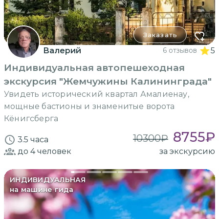
Заказать
Валерий
6 отзывов
5
Индивидуальная автопешеходная
экскурсия "Жемчужины Калининграда"
Увидеть исторический квартал Амалиенау,
мощные бастионы и знаменитые ворота
Кёнигсберга
8755
₽
10300
₽
3.5 часа
до 4
человек
за экскурсию
ИНДИВИДУАЛЬНАЯ
на машине гида