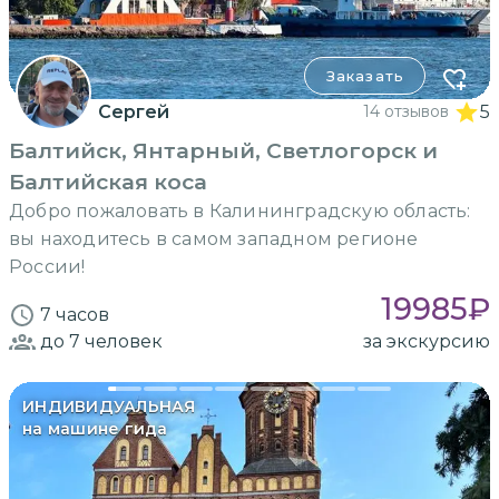
Заказать
Сергей
14 отзывов
5
Балтийск, Янтарный, Светлогорск и
Балтийская коса
Добро пожаловать в Калининградскую область:
вы находитесь в самом западном регионе
России!
19985
₽
7 часов
до 7
человек
за экскурсию
ИНДИВИДУАЛЬНАЯ
на машине гида