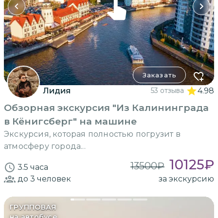
Заказать
Лидия
53 отзыва
4.98
Обзорная экскурсия "Из Калининграда
в Кёнигсберг" на машине
Экскурсия, которая полностью погрузит в
атмосферу города...
10125
₽
13500
₽
3.5 часа
до 3
человек
за экскурсию
ГРУППОВАЯ
на автобусе