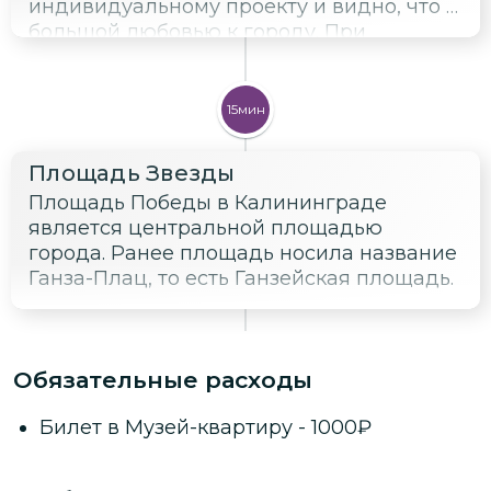
индивидуальному проекту и видно, что с
большой любовью к городу. При
строительстве часто использовалось
множество необычных деталей и
украшений, уникальные формы крыш,
15мин
причудливые фахверки.
Площадь Звезды
Площадь Победы в Калининграде
является центральной площадью
города. Ранее площадь носила название
Ганза-Плац, то есть Ганзейская площадь.
Обязательные расходы
Билет в Музей-квартиру
-
1000
₽