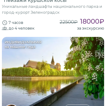
"Пейзажи Куршской косы"
Уникальные ландшафты национального парка и
город-курорт Зеленоградск
18000
₽
22500
₽
7 часов
до 4
человек
за экскурсию
ИНДИВИДУАЛЬНАЯ
на машине гида