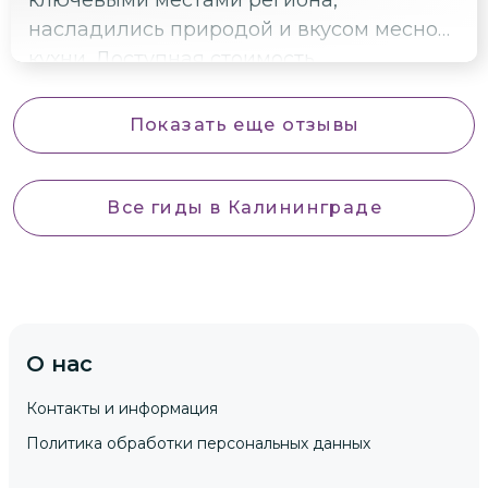
насладились природой и вкусом месной
кухни. Доступная стоимость,
качественный сервис и увлекательные
рассказы гида Лидии добавили яркости
Показать еще отзывы
нашим впечатлениям. Отличный способ
провести досуг!
Все гиды
в Калининграде
О нас
Контакты и информация
Политика обработки персональных данных