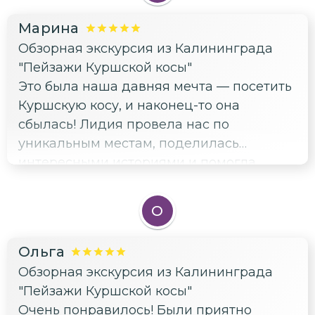
Марина
Обзорная экскурсия из Калининграда
"Пейзажи Куршской косы"
Это была наша давняя мечта — посетить
Куршскую косу, и наконец-то она
сбылась! Лидия провела нас по
уникальным местам, поделилась
интересными историями и помогла
почувствовать всю красоту этого уголка
природы. Теперь понимаем, почему
О
Куршская коса входит в список
Всемирного наследия ЮНЕСКО.
Ольга
Прекрасная экскурсия, спасибо большое!
Обзорная экскурсия из Калининграда
"Пейзажи Куршской косы"
Очень понравилось! Были приятно