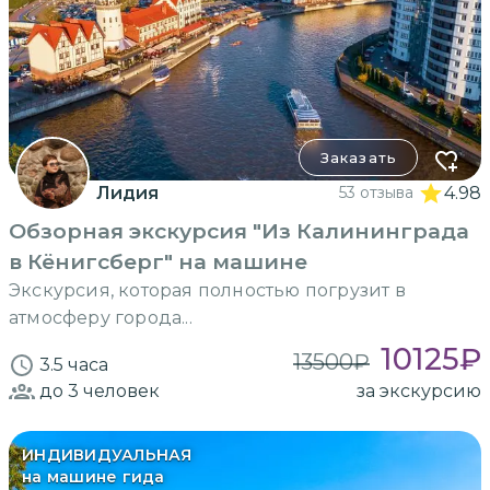
Заказать
Лидия
53 отзыва
4.98
Обзорная экскурсия "Из Калининграда
в Кёнигсберг" на машине
Экскурсия, которая полностью погрузит в
атмосферу города...
10125
₽
13500
₽
3.5 часа
до 3
человек
за экскурсию
ИНДИВИДУАЛЬНАЯ
на машине гида